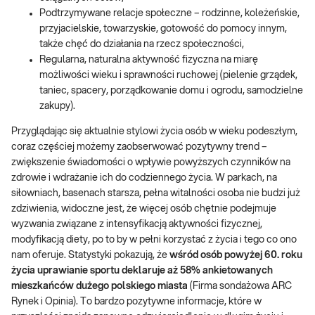
Podtrzymywane relacje społeczne – rodzinne, koleżeńskie,
przyjacielskie, towarzyskie, gotowość do pomocy innym,
także chęć do działania na rzecz społeczności,
Regularna, naturalna aktywność fizyczna na miarę
możliwości wieku i sprawności ruchowej (pielenie grządek,
taniec, spacery, porządkowanie domu i ogrodu, samodzielne
zakupy).
Przyglądając się aktualnie stylowi życia osób w wieku podeszłym,
coraz częściej możemy zaobserwować pozytywny trend –
zwiększenie świadomości o wpływie powyższych czynników na
zdrowie i wdrażanie ich do codziennego życia. W parkach, na
siłowniach, basenach starsza, pełna witalności osoba nie budzi już
zdziwienia, widoczne jest, że więcej osób chętnie podejmuje
wyzwania związane z intensyfikacją aktywności fizycznej,
modyfikacją diety, po to by w pełni korzystać z życia i tego co ono
nam oferuje. Statystyki pokazują, że
wśród osób powyżej 60. roku
życia uprawianie sportu deklaruje aż 58% ankietowanych
mieszkańców dużego polskiego miasta
(Firma sondażowa ARC
Rynek i Opinia).
To bardzo pozytywne informacje, które w