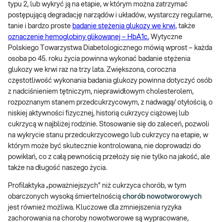
typu 2, lub wykryć ją na etapie, w którym można zatrzymać
postępującą degradację narządów i układów, wystarczy regularne,
tanie i bardzo proste
badanie stężenia glukozy we krwi,
także
oznaczenie hemoglobiny glikowanej – HbA1c.
Wytyczne
Polskiego Towarzystwa Diabetologicznego mówią wprost – każda
osoba po 45. roku życia powinna wykonać badanie stężenia
glukozy we krwi raz na trzy lata. Zwiększona, coroczna
częstotliwość wykonania badania glukozy powinna dotyczyć osób
z nadciśnieniem tętniczym, nieprawidłowym cholesterolem,
rozpoznanym stanem przedcukrzycowym, z nadwagą/ otyłością, o
niskiej aktywności fizycznej, historią cukrzycy ciążowej lub
cukrzycą w najbliżej rodzinie. Stosowanie się do zaleceń, pozwoli
na wykrycie stanu przedcukrzycowego lub cukrzycy na etapie, w
którym może być skutecznie kontrolowana, nie doprowadzi do
powikłań, co z całą pewnością przełoży się nie tylko na jakość, ale
także na długość naszego życia.
Profilaktyka „poważniejszych” niż cukrzyca chorób, w tym
obarczonych wysoką śmiertelnością
chorób nowotworowych
jest również możliwa. Kluczowe dla zmniejszenia ryzyka
zachorowania na choroby nowotworowe są wypracowane,