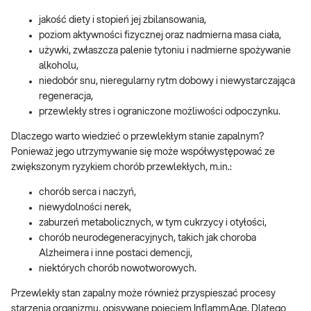
jakość diety i stopień jej zbilansowania,
poziom aktywności fizycznej oraz nadmierna masa ciała,
używki, zwłaszcza palenie tytoniu i nadmierne spożywanie
alkoholu,
niedobór snu, nieregularny rytm dobowy i niewystarczająca
regeneracja,
przewlekły stres i ograniczone możliwości odpoczynku.
Dlaczego warto wiedzieć o przewlekłym stanie zapalnym?
Ponieważ jego utrzymywanie się może współwystępować ze
zwiększonym ryzykiem chorób przewlekłych, m.in.:
chorób serca i naczyń,
niewydolności nerek,
zaburzeń metabolicznych, w tym cukrzycy i otyłości,
chorób neurodegeneracyjnych, takich jak choroba
Alzheimera i inne postaci demencji,
niektórych chorób nowotworowych.
Przewlekły stan zapalny może również przyspieszać procesy
starzenia organizmu, opisywane pojęciem InflammAge. Dlatego