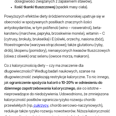
dolegliwości związanych z zapaleniem stawów),
Ilość tkanki tłuszczowej
(spadek masy ciała).
Powyższych efektów diety śródziemnomorskiej upatruje się w
obecności w spożywanych posiłkach znacznych ilości
antyoksydantów, w tym polifenoli (wino – rosweratrol), beta-
karotenu (marchew, papryka, brzoskwinie morele), witamin – C
(cytrusy, brokuły, brukselka) i E (oliwki, orzechy, nasiona zbóż),
fitoestrogenów (warzywa strączkowe); także glutationu (ryby,
drób), likopenu (pomidory), nienasyconych kwasów tłuszczowych
(oliwa z oliwek) oraz selenu (owoce morza, makaron).
Co z kalorycznością diety – czy ma znaczenie dla
długowieczności? Według badań naukowych, szanse na
długowieczność zwiększają restrykcje kaloryczne. To nic innego,
jak
ograniczenie spożycia kalorii o 10-20% w odniesieniu do
dziennego zapotrzebowania kalorycznego
, ale co istotne –
nieprowadzące do niedożywienia. Udowodniono, że zmniejszona
kaloryczność posiłków ogranicza ryzyko rozwoju chorób
przewlekłych (np.
cukrzycy
, chorób sercowo-naczyniowych),
redukuje także ryzyko rozwoju nowotworów. Niższa kaloryczność