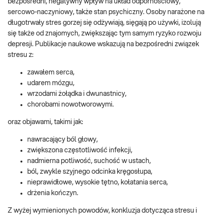
bezpośredni, negatywny wpływ na układ odpornościowy,
sercowo-naczyniowy, także stan psychiczny. Osoby narażone na
długotrwały stres gorzej się odżywiają, sięgają po używki, izolują
się także od znajomych, zwiększając tym samym ryzyko rozwoju
depresji. Publikacje naukowe wskazują na bezpośredni związek
stresu z:
zawałem serca,
udarem mózgu,
wrzodami żołądka i dwunastnicy,
chorobami nowotworowymi.
oraz objawami, takimi jak:
nawracający ból głowy,
zwiększona częstotliwość infekcji,
nadmierna potliwość, suchość w ustach,
ból, zwykle szyjnego odcinka kręgosłupa,
nieprawidłowe, wysokie tętno, kołatania serca,
drżenia kończyn.
Z wyżej wymienionych powodów, konkluzja dotycząca stresu i