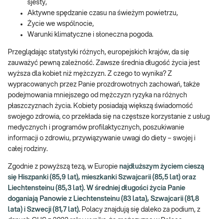
sjesty,
Aktywne spędzanie czasu na świeżym powietrzu,
Życie we wspólnocie,
Warunki klimatyczne i słoneczna pogoda.
Przeglądając statystyki różnych, europejskich krajów, da się
zauważyć pewną zależność. Zawsze średnia długość życia jest
wyższa dla kobiet niż mężczyzn. Z czego to wynika? Z
wypracowanych przez Panie prozdrowotnych zachowań, także
podejmowania mniejszego od mężczyzn ryzyka na różnych
płaszczyznach życia. Kobiety posiadają większą świadomość
swojego zdrowia, co przekłada się na częstsze korzystanie z usług
medycznych i programów profilaktycznych, poszukiwanie
informacji o zdrowiu, przywiązywanie uwagi do diety – swojej i
całej rodziny.
Zgodnie z powyższą tezą, w Europie
najdłuższym życiem cieszą
się Hiszpanki (85,9 lat), mieszkanki Szwajcarii (85,5 lat) oraz
Liechtensteinu (85,3 lat). W średniej długości życia Panie
doganiają Panowie z Liechtensteinu (83 lata), Szwajcarii (81,8
lata) i Szwecji (81,7 lat).
Polacy znajdują się daleko za podium, z