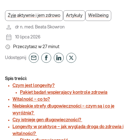
Żyję aktywnie i jem zdrowo
Artykuły
Wellbeing
dr n. med. Beata Skowron
10 lipca 2026
Przeczytasz w
27
minut
Udostępnij
Spis treści:
Czym jest longevity?
Pakiet badań wspierający kontrolę zdrowia
Witalność – co to?
Niebieskie strefy długowieczności – czym są i co je
wyróżnia?
Czy istnieje gen długowieczności?
Longevity w praktyce – jak wygląda droga do zdrowia i
witalności?