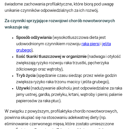
świadome zachowania profilaktyczne, które biorą pod uwagę
unikanie czynników odpowiedzialnych za ich rozwój.
Za czynniki sprzyjające rozwojowi chorób nowotworowych
wskazuje się:
Sposób odżywiania
(wysokotłuszczowa dieta jest
udowodnionym czynnikiem rozwoju
raka piersi
i
jelita
grubego
),
Ilość tkanki tłuszczowej w organizmie
(nadwaga i otyłość
zwiększają ryzyko rozwoju raka trzustki, pęcherzyka
żółciowego oraz wątroby),
Tryb życia
(spędzanie czasu siedząc przez wiele godzin
zwiększa ryzyko raka trzonu macicy i jelita grubego),
Używki
(nadużywanie alkoholu jest odpowiedzialne za raka
jamy ustnej, gardła, przełyku, krtani, wątroby i piersi; palenie
papierosów za raka płuc).
W związku z powyższym, profilaktyka chorób nowotworowych,
powinna skupiać się na stosowaniu adekwatnej diety (np.
eliminowanie czerwonego mięsa, które zostało umieszczone