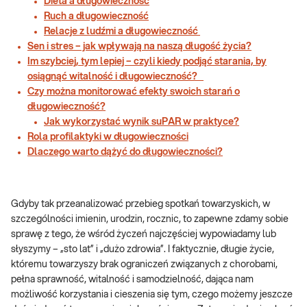
Dieta a długowieczność
Ruch a długowieczność
Relacje z ludźmi a długowieczność
Sen i stres – jak wpływają na naszą długość życia?
Im szybciej, tym lepiej – czyli kiedy podjąć starania, by
osiągnąć witalność i długowieczność?
Czy można monitorować efekty swoich starań o
długowieczność?
Jak wykorzystać wynik suPAR w praktyce?
Rola profilaktyki w długowieczności
Dlaczego warto dążyć do długowieczności?
Gdyby tak przeanalizować przebieg spotkań towarzyskich, w
szczególności imienin, urodzin, rocznic, to zapewne zdamy sobie
sprawę z tego, że wśród życzeń najczęściej wypowiadamy lub
słyszymy – „sto lat” i „dużo zdrowia”. I faktycznie, długie życie,
któremu towarzyszy brak ograniczeń związanych z chorobami,
pełna sprawność, witalność i samodzielność, dająca nam
możliwość korzystania i cieszenia się tym, czego możemy jeszcze