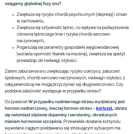
osiągamy głębokiej fazy snu?
Zwiększa się ryzyko chorób psychicznych (depresji) i zmian
w zachowaniu,
Zwiększa się sztywność tętnic, co wpływa na podwyższenie
ciśnienia tętniczego krwi i ryzyka chorób sercowo-
naczyniowych,
Pogarszają się parametry gospodarki węglowodanowej
(wzrasta oporność tkanek na insulinę), zwiększa się apetyt
prowadząc do nadwagi, otyłości.
Zatem zaburzenia snu zwiększając ryzyko cukrzycy, zaburzeń
lipidowych, chorób sercowo-naczyniowych, nadwagi i otyłości, z
całą pewnością nie mogą przyczyniać się długowieczności. Czy
podobna zależność występuje w przypadku stresu?
Oczywiście!
W przypadku nadmiernego stresu wydzielany jest
hormon nadnerczowy, inaczej hormon stresu –
kortyzol
, obniża
się natomiast stężenie dopaminy i serotoniny, określanych
mianem hormonów szczęścia.
Przewlekłe działanie kortyzolu
wywołane ciągłym poddawaniu się stresującym sytuacjom ma