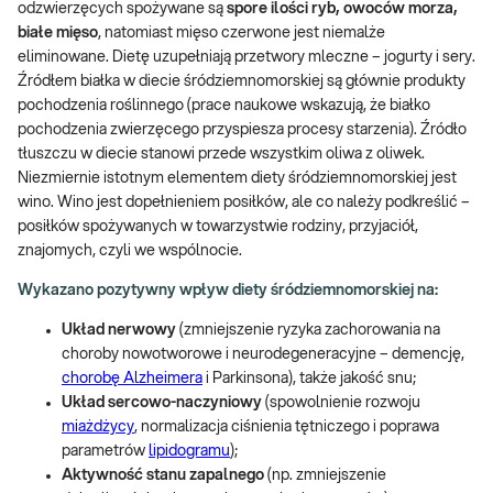
odzwierzęcych spożywane są
spore ilości ryb, owoców morza,
białe mięso
, natomiast mięso czerwone jest niemalże
eliminowane. Dietę uzupełniają przetwory mleczne – jogurty i sery.
Źródłem białka w diecie śródziemnomorskiej są głównie produkty
pochodzenia roślinnego (prace naukowe wskazują, że białko
pochodzenia zwierzęcego przyspiesza procesy starzenia). Źródło
tłuszczu w diecie stanowi przede wszystkim oliwa z oliwek.
Niezmiernie istotnym elementem diety śródziemnomorskiej jest
wino. Wino jest dopełnieniem posiłków, ale co należy podkreślić –
posiłków spożywanych w towarzystwie rodziny, przyjaciół,
znajomych, czyli we wspólnocie.
Wykazano pozytywny wpływ diety śródziemnomorskiej na:
Układ nerwowy
(zmniejszenie ryzyka zachorowania na
choroby nowotworowe i neurodegeneracyjne – demencję,
chorobę Alzheimera
i Parkinsona), także jakość snu;
Układ sercowo-naczyniowy
(spowolnienie rozwoju
miażdżycy
, normalizacja ciśnienia tętniczego i poprawa
parametrów
lipidogramu
);
Aktywność stanu zapalnego
(np. zmniejszenie