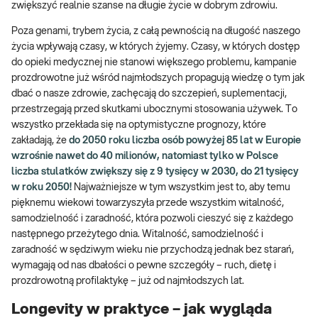
zwiększyć realnie szanse na długie życie w dobrym zdrowiu.
Poza genami, trybem życia, z całą pewnością na długość naszego
życia wpływają czasy, w których żyjemy. Czasy, w których dostęp
do opieki medycznej nie stanowi większego problemu, kampanie
prozdrowotne już wśród najmłodszych propagują wiedzę o tym jak
dbać o nasze zdrowie, zachęcają do szczepień, suplementacji,
przestrzegają przed skutkami ubocznymi stosowania używek. To
wszystko przekłada się na optymistyczne prognozy, które
zakładają, że
do 2050 roku liczba osób powyżej 85 lat w Europie
wzrośnie nawet do 40 milionów, natomiast tylko w Polsce
liczba stulatków zwiększy się z 9 tysięcy w 2030, do 21 tysięcy
w roku 2050!
Najważniejsze w tym wszystkim jest to, aby temu
pięknemu wiekowi towarzyszyła przede wszystkim witalność,
samodzielność i zaradność, która pozwoli cieszyć się z każdego
następnego przeżytego dnia. Witalność, samodzielność i
zaradność w sędziwym wieku nie przychodzą jednak bez starań,
wymagają od nas dbałości o pewne szczegóły – ruch, dietę i
prozdrowotną profilaktykę – już od najmłodszych lat.
Longevity w praktyce – jak wygląda