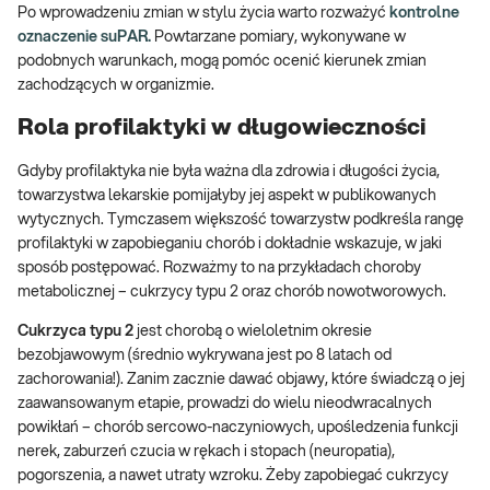
Po wprowadzeniu zmian w stylu życia warto rozważyć
kontrolne
oznaczenie suPAR.
Powtarzane pomiary, wykonywane w
podobnych warunkach, mogą pomóc ocenić kierunek zmian
zachodzących w organizmie.
Rola profilaktyki w długowieczności
Gdyby profilaktyka nie była ważna dla zdrowia i długości życia,
towarzystwa lekarskie pomijałyby jej aspekt w publikowanych
wytycznych. Tymczasem większość towarzystw podkreśla rangę
profilaktyki w zapobieganiu chorób i dokładnie wskazuje, w jaki
sposób postępować. Rozważmy to na przykładach choroby
metabolicznej – cukrzycy typu 2 oraz chorób nowotworowych.
Cukrzyca typu 2
jest chorobą o wieloletnim okresie
bezobjawowym (średnio wykrywana jest po 8 latach od
zachorowania!). Zanim zacznie dawać objawy, które świadczą o jej
zaawansowanym etapie, prowadzi do wielu nieodwracalnych
powikłań – chorób sercowo-naczyniowych, upośledzenia funkcji
nerek, zaburzeń czucia w rękach i stopach (neuropatia),
pogorszenia, a nawet utraty wzroku. Żeby zapobiegać cukrzycy