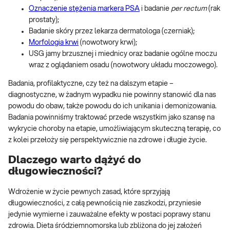
Oznaczenie stężenia markera PSA
i badanie
per rectum
(rak
prostaty);
Badanie skóry przez lekarza dermatologa (czerniak);
Morfologia krwi
(nowotwory krwi);
USG jamy brzusznej i miednicy oraz badanie ogólne moczu
wraz z oglądaniem osadu (nowotwory układu moczowego).
Badania, profilaktyczne, czy też na dalszym etapie –
diagnostyczne, w żadnym wypadku nie powinny stanowić dla nas
powodu do obaw, także powodu do ich unikania i demonizowania.
Badania powinniśmy traktować przede wszystkim jako szansę na
wykrycie choroby na etapie, umożliwiającym skuteczną terapię, co
z kolei przełoży się perspektywicznie na zdrowe i długie życie.
Dlaczego warto dążyć do
długowieczności?
Wdrożenie w życie pewnych zasad, które sprzyjają
długowieczności, z całą pewnością nie zaszkodzi, przyniesie
jedynie wymierne i zauważalne efekty w postaci poprawy stanu
zdrowia. Dieta śródziemnomorska lub zbliżona do jej założeń