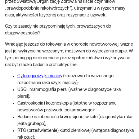
przez Światową Organizację Zdrowia na liście czynników
„prawdopodobnie rakotwórczych”), utrzymaniu w ryzach masy
ciała, aktywności fizycznej oraz rezygnacji z używek.
Czy te zasady nie przypominają tych, prowadzących do
długowieczności?
Wracając jeszcze do rokowania w chorobie nowotworowej, ważne
jest jej wykrycie na wczesnym, możliwym do wyleczenia etapie. W
tym pomagają niedoceniane przez społeczeństwo i wykonywane
nazbyt rzadko badania profilaktyczne:
Cytologia szyjki macicy
(kluczowa dla wczesnego
rozpoznania raka szyjki macicy);
USG i mammografia piersi (ważne w diagnostyce raka
piersi);
Gastroskopia i kolonoskopia (istotne w rozpoznaniu
nowotworów przewodu pokarmowego);
Badanie na obecność krwi utajonej w kale (diagnostyka raka
jelita grubego);
RTG (prześwietlenie) klatki piersiowej (wstępna diagnostyka
rak płuc);