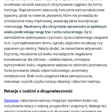
oczekiwać od osób starszych utrzymywania ciągłości tej formy
treningu. Stąd seniorom zaleca się ćwiczenia wytrzymałościowe
(spacery, jazda na rowerze, pływanie), które nie prowadzą do
zmniejszenia masy mięśniowej, wspierają także koordynację i
równowagę.
Naukowcy dla utrzymania sprawności w sędziwym
wieku podkreślają rangę tzw. ruchu naturalnego.
Są to
samodzielnie wykonywane czynności życia codziennego związane
m.in. z porządkowaniem domu, ogrodu, wyjściem na zakupy czy
spacerem po okolicy. Należy dodać, że zaniechanie aktywności
fizycznej, niezależnie od wieku ma wyłącznie negatywne
konsekwencje dla zdrowia – osłabia mięśnie, zmniejsza
wytrzymałość kości, negatywnie wpływa na zdolności poznawcze,
funkcjonowanie układu odpornościowego i przemiany
metaboliczne. Brak ruchu pogarsza także samopoczucie,
stanowiąc czynnik ryzyka rozwoju depresji i zaburzeń nastroju.
Relacje z ludźmi a długowieczność
Depresja
i zaburzenia nastroju mogą być wynikiem braku lub
rozluźnienia relacji z rodziną, przyjaciółmi i znajomymi, dlatego też
wśród czynników sprzyjających długowieczności wymienia się