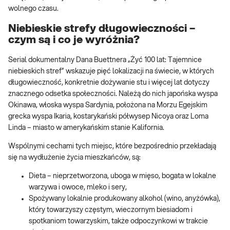
wolnego czasu.
Niebieskie strefy długowieczności –
czym są i co je wyróżnia?
Serial dokumentalny Dana Buettnera „Żyć 100 lat: Tajemnice
niebieskich stref” wskazuje pięć lokalizacji na świecie, w których
długowieczność, konkretnie dożywanie stu i więcej lat dotyczy
znacznego odsetka społeczności. Należą do nich japońska wyspa
Okinawa, włoska wyspa Sardynia, położona na Morzu Egejskim
grecka wyspa Ikaria, kostarykański półwysep Nicoya oraz Loma
Linda – miasto w amerykańskim stanie Kalifornia.
Wspólnymi cechami tych miejsc, które bezpośrednio przekładają
się na wydłużenie życia mieszkańców, są:
Dieta – nieprzetworzona, uboga w mięso, bogata w lokalne
warzywa i owoce, mleko i sery,
Spożywany lokalnie produkowany alkohol (wino, anyżówka),
który towarzyszy częstym, wieczornym biesiadom i
spotkaniom towarzyskim, także odpoczynkowi w trakcie