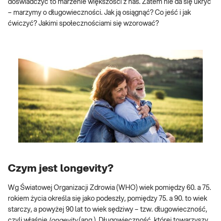
doświadczyć to marzenie większości z nas. Zatem nie da się ukryć
– marzymy o długowieczności. Jak ją osiągnąć? Co jeść i jak
ćwiczyć? Jakimi społecznościami się wzorować?
Czym jest longevity?
Wg Światowej Organizacji Zdrowia (WHO) wiek pomiędzy 60. a 75.
rokiem życia określa się jako podeszły, pomiędzy 75. a 90. to wiek
starczy, a powyżej 90 lat to wiek sędziwy – tzw. długowieczność,
czyli właśnie
longevity
(ang.). Długowieczność, której towarzyszy