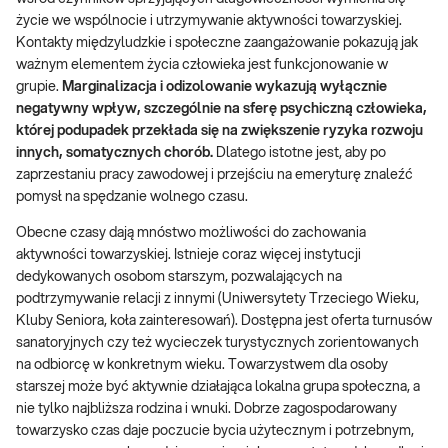
życie we wspólnocie i utrzymywanie aktywności towarzyskiej.
Kontakty międzyludzkie i społeczne zaangażowanie pokazują jak
ważnym elementem życia człowieka jest funkcjonowanie w
grupie.
Marginalizacja i odizolowanie wykazują wyłącznie
negatywny wpływ, szczególnie na sferę psychiczną człowieka,
której podupadek przekłada się na zwiększenie ryzyka rozwoju
innych, somatycznych chorób.
Dlatego istotne jest, aby po
zaprzestaniu pracy zawodowej i przejściu na emeryturę znaleźć
pomysł na spędzanie wolnego czasu.
Obecne czasy dają mnóstwo możliwości do zachowania
aktywności towarzyskiej. Istnieje coraz więcej instytucji
dedykowanych osobom starszym, pozwalających na
podtrzymywanie relacji z innymi (Uniwersytety Trzeciego Wieku,
Kluby Seniora, koła zainteresowań). Dostępna jest oferta turnusów
sanatoryjnych czy też wycieczek turystycznych zorientowanych
na odbiorcę w konkretnym wieku. Towarzystwem dla osoby
starszej może być aktywnie działająca lokalna grupa społeczna, a
nie tylko najbliższa rodzina i wnuki. Dobrze zagospodarowany
towarzysko czas daje poczucie bycia użytecznym i potrzebnym,