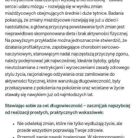
do incydentów obarczonych wysoką śmiertelnością – zawału
serca i udaru mózgu – rozwijają się w wyniku zmian
miażdżycowych obejmujących średnie i duże tętnice. Badania
pokazują, że zmiany miażdżycowe rozwijają się już u dzieci i
nastolatków, a główną przyczyną powstawania tych zmian jest
nieprawidłowo skomponowana dieta i brak aktywności fizycznej.
Na powyższym przykładzie można jednoznacznie stwierdzić, że
działania profilaktyczne, zapobiegające chorobom sercowo-
naczyniowym, stanowiącym nadal najczęstszą przyczynę zgonu,
należy podejmować jak najwcześniej. Idealnie byłoby, gdyby
nieutożsamiane z restrykcjami i wyrzeczeniami zasady zdrowego
stylu życia, racjonalnego odżywiania oraz zamiłowanie do
aktywności fizycznej, które warunkują długowieczność, były
przekazywane z pokolenia na pokolenie oraz wcielane w życie
stawały się nawykiem już od najmłodszych lat.
Stawiając sobie za cel długowieczność – zacznij jak najszybciej
od realizacji prostych, praktycznych wskazówek:
Nie odwlekaj zmian, które nie tylko wydłużają życie, ale
przede wszystkim poprawiają Twoje zdrowie.
Przemyśl swoje nawyki żywieniowe. W skomponowaniu