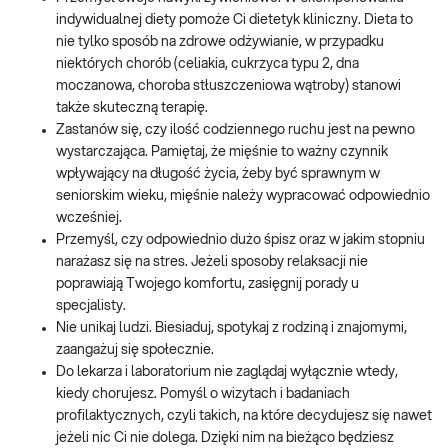
indywidualnej diety pomoże Ci dietetyk kliniczny. Dieta to
nie tylko sposób na zdrowe odżywianie, w przypadku
niektórych chorób (celiakia, cukrzyca typu 2, dna
moczanowa, choroba stłuszczeniowa wątroby) stanowi
także skuteczną terapię.
Zastanów się, czy ilość codziennego ruchu jest na pewno
wystarczająca. Pamiętaj, że mięśnie to ważny czynnik
wpływający na długość życia, żeby być sprawnym w
seniorskim wieku, mięśnie należy wypracować odpowiednio
wcześniej.
Przemyśl, czy odpowiednio dużo śpisz oraz w jakim stopniu
narażasz się na stres. Jeżeli sposoby relaksacji nie
poprawiają Twojego komfortu, zasięgnij porady u
specjalisty.
Nie unikaj ludzi. Biesiaduj, spotykaj z rodziną i znajomymi,
zaangażuj się społecznie.
Do lekarza i laboratorium nie zaglądaj wyłącznie wtedy,
kiedy chorujesz. Pomyśl o wizytach i badaniach
profilaktycznych, czyli takich, na które decydujesz się nawet
jeżeli nic Ci nie dolega. Dzięki nim na bieżąco będziesz