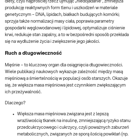
diety, czyli najprościej rzecz ujmując „niedojadanie”, zmniejsza
produkcję reaktywnych form tlenu i uszkodzeń w materiale
genetycznym – DNA, lipidach, białkach budujących komórki;
sprzyja także normalizacji masy ciała, poprawia parametry
gospodarki węglowodanowej i lipidowej, optymalizuje ciśnienie
krwi, redukuje stan zapalny, a to w bezpośredni sposób przekłada
się na wydłużenie życia i zwiększenie jego jakości.
Ruch a długowieczność
Mięśnie – to kluczowy organ dla osiągnięcia długowieczności.
Wiele publikacji naukowych wykazuje zależność między masą
mięśniową a śmiertelnością w populacji osób starszych. Okazuje
się, że większa masa mięśniowa jest czynnikiem zwiększającym
ich przeżywalność.
Dlaczego?
Większa masa mięśniowa związana jest z lepszą
wrażliwością tkanek na insulinę, zmniejszającą ryzyko stanu
przedcukrzycowego i cukrzycy, czyli poważnych zaburzeń
metabolicznych, związanych ze sporą ilością powikłań (np.