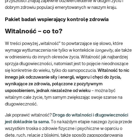
przyszłości znajdą zapewne odzwierciedlenie w długim życiu i
dobrym zdrowiu populacji emerytowanych w naszym kraju.
Pakiet badań wspierający kontrolę zdrowia
Witalność – co to?
W treści powyżej „witalność” to powtarzające się słowo, które
wymaga wytłumaczenia nie tylko w kontekście
longevity
, ale także
w odniesieniu do innych okresów życia. Witalność jak najbardziej
sprzyja długowieczności, natomiast jest to pojęcie nieodnoszące
się konkretnie do wieku, tylko do samopoczucia.
Witalność to nic
innego jak odczuwanie siły i energii, wigoru i chęci do życia,
wynikające ze zdrowia, połączone z pozytywnym
usposobieniem, jednak niezależne od wieku
– można być
witalnym całe życie, tym samym zwiększając swoje szanse na
długowieczność.
Jak poprawić witalność?
Droga do witalności i długowieczności
jest dokładnie ta sama.
To na każdym etapie naszego życia przede
wszystkim troska o zdrowie fizyczne i psychiczne w oparciu o
dietę, ruch, relacje z bliskimi, także sposób zagospodarowania