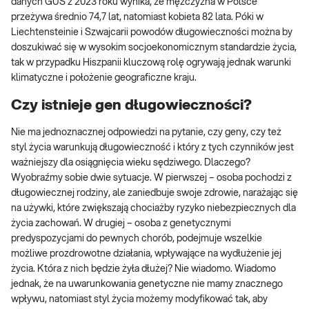
danych GUS z 2023 roku wynika, że mężczyzna w Polsce
przeżywa średnio 74,7 lat, natomiast kobieta 82 lata. Póki w
Liechtensteinie i Szwajcarii powodów długowieczności można by
doszukiwać się w wysokim socjoekonomicznym standardzie życia,
tak w przypadku Hiszpanii kluczową rolę ogrywają jednak warunki
klimatyczne i położenie geograficzne kraju.
Czy istnieje gen długowieczności?
Nie ma jednoznacznej odpowiedzi na pytanie, czy geny, czy też
styl życia warunkują długowieczność i który z tych czynników jest
ważniejszy dla osiągnięcia wieku sędziwego. Dlaczego?
Wyobraźmy sobie dwie sytuacje. W pierwszej – osoba pochodzi z
długowiecznej rodziny, ale zaniedbuje swoje zdrowie, narażając się
na używki, które zwiększają chociażby ryzyko niebezpiecznych dla
życia zachowań. W drugiej – osoba z genetycznymi
predyspozycjami do pewnych chorób, podejmuje wszelkie
możliwe prozdrowotne działania, wpływające na wydłużenie jej
życia. Która z nich będzie żyła dłużej? Nie wiadomo. Wiadomo
jednak, że na uwarunkowania genetyczne nie mamy znacznego
wpływu, natomiast styl życia możemy modyfikować tak, aby