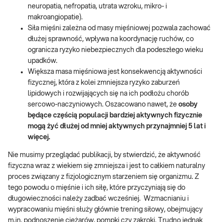
neuropatia, nefropatia, utrata wzroku, mikro- i
makroangiopatie).
Siła mięśni zależna od masy mięśniowej pozwala zachować
dłużej sprawność, wpływa na koordynację ruchów, co
ogranicza ryzyko niebezpiecznych dla podeszłego wieku
upadków.
Większa masa mięśniowa jest konsekwencją aktywności
fizycznej, która z kolei zmniejsza ryzyko zaburzeń
lipidowych i rozwijających się na ich podłożu chorób
sercowo-naczyniowych. Oszacowano nawet, że
osoby
będące częścią populacji bardziej aktywnych fizycznie
mogą żyć dłużej od mniej aktywnych przynajmniej 5 lat i
więcej.
Nie musimy przeglądać publikacji, by stwierdzić, że aktywność
fizyczna wraz z wiekiem się zmniejsza i jest to całkiem naturalny
proces związany z fizjologicznym starzeniem się organizmu. Z
tego powodu o mięśnie i ich siłę, które przyczyniają się do
długowieczności należy zadbać wcześniej. Wzmacnianiu i
wypracowaniu mięśni służy głównie trening siłowy, obejmujący
m.in. podnoszenie ciężarów, pompki czy zakroki. Trudno jednak