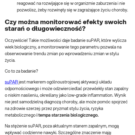
reagować na rozwijające się w organizmie zaburzenia i nie
pozwolisz, żeby rozwinęły się w zagrażające życiu choroby.
Czy można monitorować efekty swoich
starań o długowieczność?
Oczywiście! Takie możliwości daje badanie suPAR, które wylicza
wiek biologiczny, a monitorowanie tego parametru pozwala na
obserwowanie trendu zmian po wprowadzeniu zmian w stylu
życia.
Co to za badanie?
suPAR
jest markerem ogólnoustrojowej aktywacji układu
odpornościowego i może odzwierciedlać przewlekły stan zapalny
o niskim nasileniu, określany jako low-grade inflammation. Wynik
nie jest samodzielną diagnozą choroby, ale może pomóc spojrzeć
na zdrowie szerzej: przez pryzmat stylu życia, ryzyka
metabolicznego
i tempa starzenia biologicznego.
Na stężenie suPAR, poza aktualnym stanem zapalnym, mogą
wpływać codzienne nawyki. Szczególne znaczenie mają: