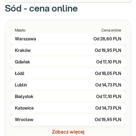
Sód - cena online
Miasto
Cena online
Warszawa
Od
26,60 PLN
Kraków
Od
19,95 PLN
Gdańsk
Od
17,10 PLN
Łódź
Od
18,05 PLN
Lublin
Od
14,73 PLN
Białystok
Od
17,10 PLN
Katowice
Od
14,73 PLN
Wrocław
Od
19,95 PLN
Zobacz więcej