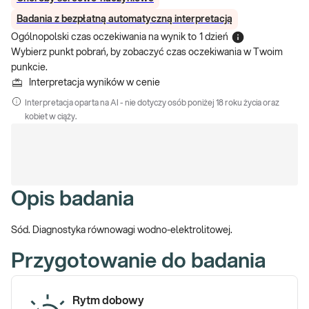
Badania z bezpłatną automatyczną interpretacją
Ogólnopolski czas oczekiwania na wynik
to
1 dzień
Wybierz punkt pobrań, by zobaczyć czas oczekiwania w Twoim
punkcie.
Interpretacja wyników w cenie
Interpretacja oparta na AI - nie dotyczy osób poniżej 18 roku życia oraz
kobiet w ciąży.
Opis badania
Sód. Diagnostyka równowagi wodno-elektrolitowej.
Przygotowanie do badania
Rytm dobowy