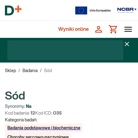
Wyniki online
Sklep
/
Badania
/
Sód
Sód
Synonimy:
Na
Kod badania:
12
Kod ICD:
O35
Kategoria badań:
Badania podstawowe i biochemiczne
Choroby sercowo-naczyniowe