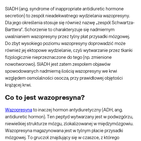
SIADH (ang. syndrome of inappropriate antidiuretic hormone
secretion) to zespół nieadekwatnego wydzielania wazopresyny.
Dla jego określenia stosuje się również nazwę „zespół Schwartza-
Barttera”. Schorzenie to charakteryzuje się nadmiernym
uwalnianiem wazopresyny przez tylny płat przysadki mózgowej.
Do zbyt wysokiego poziomu wazopresyny doprowadzić może
również jej ektopowe wydzielanie, czyli wytwarzanie przez tkanki
fizjologicznie nieprzeznaczone do tego (np. zmienione
nowotworowo). SIADH jest zatem zespołem objawów
spowodowanych nadmierną ilością wazopresyny we krwi
względem osmolalności osocza, przy prawidłowej objętości
krążącej krwi.
Co to jest wazopresyna?
Wazopresyna
to inaczej hormon antydiuretyczny (ADH, ang.
antidiuretic hormon). Ten peptyd wytwarzany jest w podwzgórzu,
niewielkiej strukturze mózgu, zlokalizowanej w międzymózgowiu.
Wazopresyna magazynowana jest w tylnym płacie przysadki
mózgowej. To gruczoł znajdujący się w czaszce, z którego