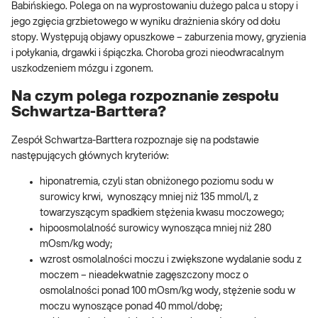
Babińskiego. Polega on na wyprostowaniu dużego palca u stopy i
jego zgięcia grzbietowego w wyniku drażnienia skóry od dołu
stopy. Występują objawy opuszkowe – zaburzenia mowy, gryzienia
i połykania, drgawki i śpiączka. Choroba grozi nieodwracalnym
uszkodzeniem mózgu i zgonem.
Na czym polega rozpoznanie zespołu
Schwartza-Barttera?
Zespół Schwartza-Barttera rozpoznaje się na podstawie
następujących głównych kryteriów:
hiponatremia, czyli stan obniżonego poziomu sodu w
surowicy krwi, wynoszący mniej niż 135 mmol/l, z
towarzyszącym spadkiem stężenia kwasu moczowego;
hipoosmolalność surowicy wynosząca mniej niż 280
mOsm/kg wody;
wzrost osmolalności moczu i zwiększone wydalanie sodu z
moczem – nieadekwatnie zagęszczony mocz o
osmolalności ponad 100 mOsm/kg wody, stężenie sodu w
moczu wynoszące ponad 40 mmol/dobę;