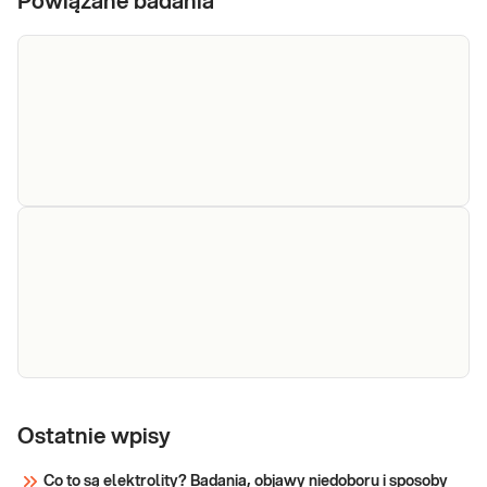
Powiązane badania
Sód
Sód. Diagnostyka
równowagi wodno-
elektrolitowej.
Sprawdź
Wazopresyna
Wazopresyna. Diagnostyka stanów
chorobowych związanych z
Ostatnie wpisy
niedoborami i działaniem
wazopresyny.
Co to są elektrolity? Badania, objawy niedoboru i sposoby