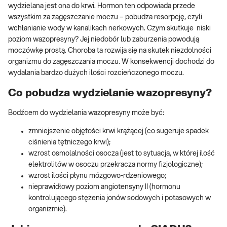
wydzielana jest ona do krwi. Hormon ten odpowiada przede
wszystkim za zagęszczanie moczu – pobudza resorpcję, czyli
wchłanianie wody w kanalikach nerkowych. Czym skutkuje niski
poziom wazopresyny? Jej niedobór lub zaburzenia powodują
moczówkę prostą. Choroba ta rozwija się na skutek niezdolności
organizmu do zagęszczania moczu. W konsekwencji dochodzi do
wydalania bardzo dużych ilości rozcieńczonego moczu.
Co pobudza wydzielanie wazopresyny?
Bodźcem do wydzielania wazopresyny może być:
zmniejszenie objętości krwi krążącej (co sugeruje spadek
ciśnienia tętniczego krwi);
wzrost osmolalności osocza (jest to sytuacja, w której ilość
elektrolitów w osoczu przekracza normy fizjologiczne);
wzrost ilości płynu mózgowo-rdzeniowego;
nieprawidłowy poziom angiotensyny II (hormonu
kontrolującego stężenia jonów sodowych i potasowych w
organizmie).