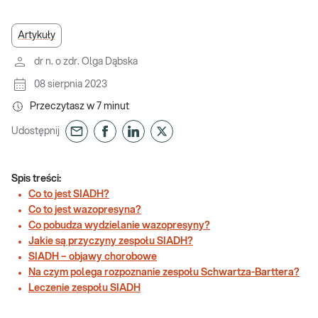
Artykuły
dr n. o zdr. Olga Dąbska
08 sierpnia 2023
Przeczytasz w
7
minut
Udostępnij
Spis treści:
Co to jest SIADH?
Co to jest wazopresyna?
Co pobudza wydzielanie wazopresyny?
Jakie są przyczyny zespołu SIADH?
SIADH – objawy chorobowe
Na czym polega rozpoznanie zespołu Schwartza-Barttera?
Leczenie zespołu SIADH