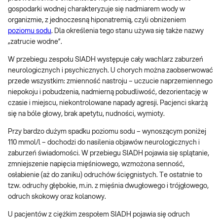
gospodarki wodnej charakteryzuje się nadmiarem wody w
organizmie, z jednoczesną hiponatremią, czyli obniżeniem
poziomu sodu
. Dla określenia tego stanu używa się także nazwy
„zatrucie wodne”.
W przebiegu zespołu SIADH występuje cały wachlarz zaburzeń
neurologicznych i psychicznych. U chorych można zaobserwować
przede wszystkim: zmienność nastroju – uczucie naprzemiennego
niepokoju i pobudzenia, nadmierną pobudliwość, dezorientację w
czasie i miejscu, niekontrolowane napady agresji. Pacjenci skarżą
się na bóle głowy, brak apetytu, nudności, wymioty.
Przy bardzo dużym spadku poziomu sodu – wynoszącym poniżej
110 mmol/l – dochodzi do nasilenia objawów neurologicznych i
zaburzeń świadomości. W przebiegu SIADH pojawia się splątanie,
zmniejszenie napięcia mięśniowego, wzmożona senność,
osłabienie (aż do zaniku) odruchów ścięgnistych. Te ostatnie to
tzw. odruchy głębokie, m.in. z mięśnia dwugłowego i trójgłowego,
odruch skokowy oraz kolanowy.
U pacjentów z ciężkim zespołem SIADH pojawia się odruch