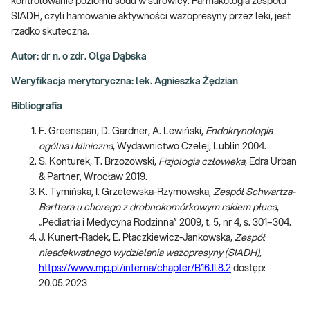
kontrolowanie poziomu sodu w surowicy. Farmakologia zespołu
SIADH, czyli hamowanie aktywności wazopresyny przez leki, jest
rzadko skuteczna.
Autor: dr n. o zdr. Olga Dąbska
Weryfikacja merytoryczna: lek. Agnieszka Żędzian
Bibliografia
F. Greenspan, D. Gardner, A. Lewiński,
Endokrynologia
ogólna i kliniczna
, Wydawnictwo Czelej, Lublin 2004.
S. Konturek, T. Brzozowski,
Fizjologia człowieka
, Edra Urban
& Partner, Wrocław 2019.
K. Tymińska, I. Grzelewska-Rzymowska,
Zespół Schwartza-
Barttera u chorego z drobnokomórkowym rakiem płuca
,
„Pediatria i Medycyna Rodzinna” 2009, t. 5, nr 4, s. 301–304.
J. Kunert-Radek, E. Płaczkiewicz-Jankowska,
Zespół
nieadekwatnego wydzielania wazopresyny (SIADH),
https://www.mp.pl/interna/chapter/B16.II.8.2
dostęp:
20.05.2023