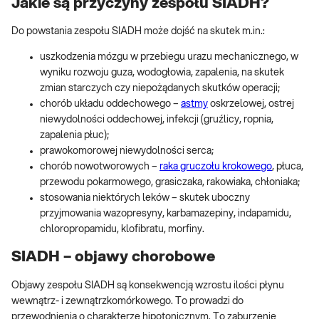
Jakie są przyczyny zespołu SIADH?
Do powstania zespołu SIADH może dojść na skutek m.in.:
uszkodzenia mózgu w przebiegu urazu mechanicznego, w
wyniku rozwoju guza, wodogłowia, zapalenia, na skutek
zmian starczych czy niepożądanych skutków operacji;
chorób układu oddechowego –
astmy
oskrzelowej, ostrej
niewydolności oddechowej, infekcji (gruźlicy, ropnia,
zapalenia płuc);
prawokomorowej niewydolności serca;
chorób nowotworowych –
raka gruczołu krokowego
, płuca,
przewodu pokarmowego, grasiczaka, rakowiaka, chłoniaka;
stosowania niektórych leków – skutek uboczny
przyjmowania wazopresyny, karbamazepiny, indapamidu,
chloropropamidu, klofibratu, morfiny.
SIADH – objawy chorobowe
Objawy zespołu SIADH są konsekwencją wzrostu ilości płynu
wewnątrz- i zewnątrzkomórkowego. To prowadzi do
przewodnienia o charakterze hipotonicznym. To zaburzenie