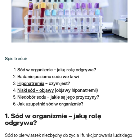
Spis treści:
Sód w organizmie
– jaką rolę odgrywa?
Badanie poziomu sodu we krwi
Hiponatremia
– czym jest?
Niski sód – objawy
(objawy hiponatremii)
Niedobór sodu
– jakie są jego przyczyny?
Jak uzupełnić sód w organizmie?
1. Sód w organizmie – jaką rolę
odgrywa?
Sód to pierwiastek niezbędny do życia i funkcjonowania ludzkiego