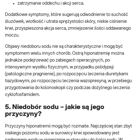
zatrzymanie oddechu i akcji serca.
Dodatkowe symptomy, które sugerują odwodnienie to suchość
śluzówek, wiotkość i utrata sprężystości skóry, niskie ciśnienie
krwi, przyspieszona akcja serca, zmniejszenie ilości oddawanego
moczu.
Objawy niedoboru sodu nie są charakterystyczne i mogą być
symptomem wielu innych chorób. Ostrą hiponatremię można
jednakże podejrzewać po zabiegach operacyjnych, po
intensywnym wysiłku fizycznym, w przypadku polidypsji
(patologiczne pragnienie), po rozpoczęciu leczenia diuretykami
tiazydowymi, po rozpoczęciu leczenia wazopresyną, w przebiegu
przygotowania do kolonoskopii czy podczas dożylnego leczenia
cyklofosfamidem.
5. Niedobór sodu – jakie są jego
przyczyny?
Przyczyny hiponatremii mogą być rozmaite. Najczęściej stan zbyt
niskiego poziomu sodu w surowicy krwi spowodowany jest