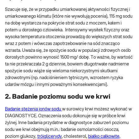
Szacuje się, że w przypadku umiarkowanej aktywności fizycznej i
umiarkowanego klimatu (które nie wywołują pocenia), 115 mg sodu
na dobę wystarcza na pokrycie strat sodu z moczem, kałem i
potem u dorosłego człowieka. Intensywny wysiłek fizyczny oraz
wysoka temperatura otoczenia prowadzą do większych strat sodu
wraz z potem i wówczas zapotrzebowanie na sód znacząco
wzrasta. Uważa się, że spożycie sodu w populacji zdrowych osób
dorosłych powinno wynosić 1500 mg/ dobę. To ważne, by wartość
ta nie przekraczała 2 g dziennie, bowiem długotrwałe nadmierne
spożycie sodu wiąże się wieloma niekorzystnymi skutkami
zdrowotnymi (np. nadciśnieniem tętniczym, wzrostem ryzyka
udarów mózgu i innymi poważnymi konsekwencjami).
2. Badanie poziomu sodu we krwi
Badanie stężenia jonów sodu
w surowicy krwi możesz wykonać w
DIAGNOSTYCE. Oznaczenia sodu dokonuje się w próbce krwi
żylnej. Inne badania przydatne w diagnostyce zaburzeń poziomu
sodu we krwi obejmują m.in.: badanie osmolarności osocza,
poziom glukozy,
trójglicerydy
, cholesterol,
białko całkowite,