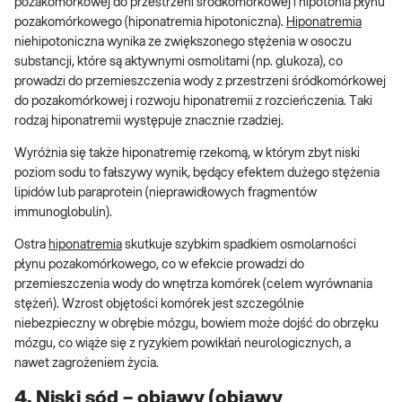
pozakomórkowej do przestrzeni śródkomórkowej i hipotonia płynu
pozakomórkowego (hiponatremia hipotoniczna).
Hiponatremia
niehipotoniczna wynika ze zwiększonego stężenia w osoczu
substancji, które są aktywnymi osmolitami (np. glukoza), co
prowadzi do przemieszczenia wody z przestrzeni śródkomórkowej
do pozakomórkowej i rozwoju hiponatremii z rozcieńczenia. Taki
rodzaj hiponatremii występuje znacznie rzadziej.
Wyróżnia się także hiponatremię rzekomą, w którym zbyt niski
poziom sodu to fałszywy wynik, będący efektem dużego stężenia
lipidów lub paraprotein (nieprawidłowych fragmentów
immunoglobulin).
Ostra
hiponatremia
skutkuje szybkim spadkiem osmolarności
płynu pozakomórkowego, co w efekcie prowadzi do
przemieszczenia wody do wnętrza komórek (celem wyrównania
stężeń). Wzrost objętości komórek jest szczególnie
niebezpieczny w obrębie mózgu, bowiem może dojść do obrzęku
mózgu, co wiąże się z ryzykiem powikłań neurologicznych, a
nawet zagrożeniem życia.
4. Niski sód – objawy (objawy