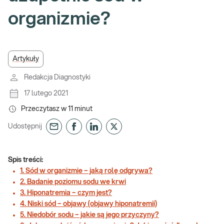
organizmie?
Artykuły
Redakcja Diagnostyki
17 lutego 2021
Przeczytasz w
11
minut
Udostępnij
Spis treści:
1. Sód w organizmie – jaką rolę odgrywa?
2. Badanie poziomu sodu we krwi
3. Hiponatremia – czym jest?
4. Niski sód – objawy (objawy hiponatremii)
5. Niedobór sodu – jakie są jego przyczyny?