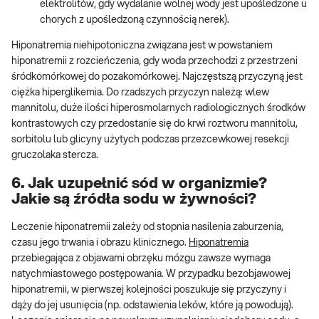
elektrolitów, gdy wydalanie wolnej wody jest upośledzone u
chorych z upośledzoną czynnością nerek).
Hiponatremia niehipotoniczna związana jest w powstaniem
hiponatremii z rozcieńczenia, gdy woda przechodzi z przestrzeni
śródkomórkowej do pozakomórkowej. Najczęstszą przyczyną jest
ciężka hiperglikemia. Do rzadszych przyczyn należą: wlew
mannitolu, duże ilości hiperosmolarnych radiologicznych środków
kontrastowych czy przedostanie się do krwi roztworu mannitolu,
sorbitolu lub glicyny użytych podczas przezcewkowej resekcji
gruczolaka stercza.
6. Jak uzupełnić sód w organizmie?
Jakie są źródła sodu w żywności?
Leczenie hiponatremii zależy od stopnia nasilenia zaburzenia,
czasu jego trwania i obrazu klinicznego.
Hiponatremia
przebiegająca z objawami obrzęku mózgu zawsze wymaga
natychmiastowego postępowania. W przypadku bezobjawowej
hiponatremii, w pierwszej kolejności poszukuje się przyczyny i
dąży do jej usunięcia (np. odstawienia leków, które ją powodują).