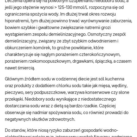
Leczenia opiera się na powolnym uzupełnianiu niedoboru sodu, a
jeśli jego stężenie wynosi > 125-130 mmol/L rozpoczyna się od
ograniczenia spożycia wody. Im dłużej trwał okres rozwoju
hiponatremii, tym dłużej powinno trwać wyrównywanie zaburzenia,
bowiem szybkie i gwałtowne zwiększanie natremii grozi
wystąpieniem zespołu demielinizacyjnego. Osmotyczny zespół
demielinizacyjny, związany ze zbyt szybkim odwodnieniem i
obkurczeniem komórek, to groźne powikłanie, które
charakteryzuje się nagłym porażeniem czterokończynowym,
porażeniem rzekomoopuszkowym, drgawkami, śpiączką, a czasem
nawet śmiercią.
Głównym źródłem sodu w codziennej diecie jest sól kuchenna
oraz produkty z dodatkiem chlorku sodu takie jak mięsa, wędliny,
pieczywo, sery podpuszczkowe, warzywa konserwowe czy słone
przekąski. Niedobory sodu wynikające z niedostatecznego
dostarczania sodu wraz z dietą są bardzo rzadkie. Częściej
obserwuje się nadmiar spożywania sodu, co również prowadzi do
negatywnych skutków zdrowotnych.
Do stanów, które niosą ryzyko zaburzeń gospodarki wodno-