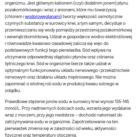
organizmu. Jest głównym kationem (czyli dodatnim jonem) płynu
pozakomórkowego i wraz z anionami, które mu towarzyszą
(chlorem i
wodorowęglanami
) tworzy większość osmotycznie
czynnych substancji w surowicy krwi, a tym samym, decyduje o
przemieszczaniu się wody pomiędzy przestrzenią pozakomórkową
i wewnątrzkomórkową. Udział w gospodarce wodno-elektrolitowej
i równowadze kwasowo-zasadowej zalicza się więc do
podstawowych funkcji tego pierwiastka. Sód wpływa na
utrzymanie odpowiedniej objętości płynów oraz ciśnienia
tętniczego krwi. Sód w organizmie bierze także udział w
optymalnym funkcjonowaniu układu nerwowego i przekaźnictwie
nerwowym oraz działaniu układu mięśniowego. Nie można
zapominać o istotnej roli sodu w produkcji kwasu solnego w
żołądku.
Prawidłowe stężenie jonów sodu w surowicy krwi wynosi 135-145
mmol/L. Przy nadmiernych ilościach sodu, wzrasta jego wydalanie
wraz z moczem, przy jego niedobrze – dochodzi natomiast do
zatrzymywania sodu w organizmie. Zapotrzebowanie na ten
pierwiastek zmienia się w zależności od wieku, aktywności
fizycznej oraz temperatury otoczenia.