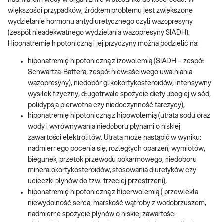
nadmiarem wody w organizmie w stosunku do ilości sodu. W
większości przypadków, źródłem problemu jest zwiększone
wydzielanie hormonu antydiuretycznego czyli wazopresyny
(zespół nieadekwatnego wydzielania wazopresyny SIADH).
Hiponatremię hipotoniczną i jej przyczyny można podzielić na:
hiponatremię hipotoniczną z izowolemią (SIADH – zespół
Schwartza-Battera, zespół niewłaściwego uwalniania
wazopresyny), niedobór glikokortykosteroidów, intensywny
wysiłek fizyczny, długotrwałe spożycie diety ubogiej w sód,
polidypsja pierwotna czy niedoczynność tarczycy),
hiponatremię hipotoniczną z hipowolemią (utrata sodu oraz
wody i wyrównywania niedoboru płynami o niskiej
zawartości elektrolitów. Utrata może nastąpić w wyniku:
nadmiernego pocenia się, rozległych oparzeń, wymiotów,
biegunek, przetok przewodu pokarmowego, niedoboru
mineralokortykosteroidów, stosowania diuretyków czy
ucieczki płynów do tzw. trzeciej przestrzeni),
hiponatremię hipotoniczną z hiperwolemią ( przewlekła
niewydolność serca, marskość wątroby z wodobrzuszem,
nadmierne spożycie płynów o niskiej zawartości