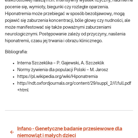
elektrolitowej należą m.in. intensywny wysiłek fizyczny, nadmierne
pocenie się, wymioty, biegunki czy rozległe oparzenia.
Hiponatremia może przebiegać w sposób bezobjawowy, mogą
pojawić się zaburzenia koncentracji, bóle głowy czy nudności, ale
może manifestować się także poważnymi zaburzeniami
neurologicznymi. Postępowanie zależy od przyczyny, nasilenia
hiponatremii, czasu jej trwania i obrazu klinicznego.
Bibliografia:
Interna Szczeklika – P. Gajewski, A. Szczeklik
Normy żywienia dla populacji Polski – M. Jarosz
https://pl.wikipedia.org/wiki/Hiponatremia
http://ndt.oxfordjournals.org/content/29/suppl_2/i1.full.pdf
+html
Infano - Genetyczne badanie przesiewowe dla
niemowląt i małych dzieci