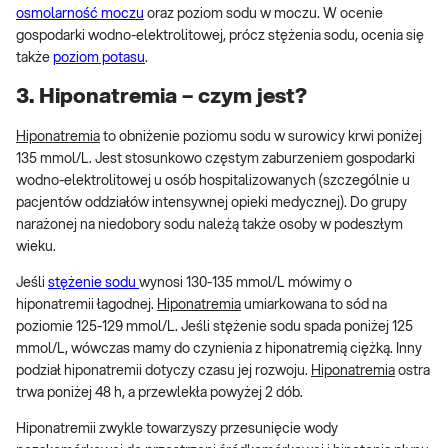
osmolarność moczu
oraz poziom sodu w moczu. W ocenie
gospodarki wodno-elektrolitowej, prócz stężenia sodu, ocenia się
także
poziom potasu
.
3. Hiponatremia – czym jest?
Hiponatremia
to obniżenie poziomu sodu w surowicy krwi poniżej
135 mmol/L. Jest stosunkowo częstym zaburzeniem gospodarki
wodno-elektrolitowej u osób hospitalizowanych (szczególnie u
pacjentów oddziałów intensywnej opieki medycznej). Do grupy
narażonej na niedobory sodu należą także osoby w podeszłym
wieku.
Jeśli
stężenie sodu
wynosi 130-135 mmol/L mówimy o
hiponatremii łagodnej.
Hiponatremia
umiarkowana to sód na
poziomie 125-129 mmol/L. Jeśli stężenie sodu spada poniżej 125
mmol/L, wówczas mamy do czynienia z hiponatremią ciężką. Inny
podział hiponatremii dotyczy czasu jej rozwoju.
Hiponatremia
ostra
trwa poniżej 48 h, a przewlekła powyżej 2 dób.
Hiponatremii zwykle towarzyszy przesunięcie wody