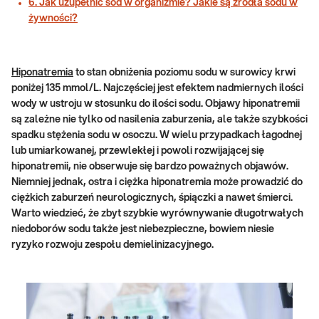
6. Jak uzupełnić sód w organizmie? Jakie są źródła sodu w
żywności?
Hiponatremia
to stan obniżenia poziomu sodu w surowicy krwi
poniżej 135 mmol/L. Najczęściej jest efektem nadmiernych ilości
wody w ustroju w stosunku do ilości sodu. Objawy hiponatremii
są zależne nie tylko od nasilenia zaburzenia, ale także szybkości
spadku stężenia sodu w osoczu. W wielu przypadkach łagodnej
lub umiarkowanej, przewlekłej i powoli rozwijającej się
hiponatremii, nie obserwuje się bardzo poważnych objawów.
Niemniej jednak, ostra i ciężka hiponatremia może prowadzić do
ciężkich zaburzeń neurologicznych, śpiączki a nawet śmierci.
Warto wiedzieć, że zbyt szybkie wyrównywanie długotrwałych
niedoborów sodu także jest niebezpieczne, bowiem niesie
ryzyko rozwoju zespołu demielinizacyjnego.