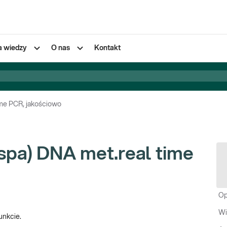
a wiedzy
O nas
Kontakt
ime PCR, jakościowo
Ospa) DNA met.real time
Op
Wi
unkcie.