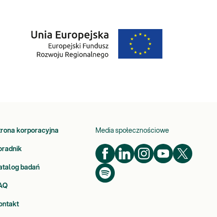
trona korporacyjna
Media społecznościowe
oradnik
atalog badań
AQ
ontakt