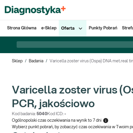
Strona Główna
e-Sklep
Punkty Pobrań
Stref
Oferta
Sklep
/
Badania
/
Varicella zoster virus (Ospa) DNA met.real t
Varicella zoster virus (
PCR, jakościowo
Kod badania:
5040
Kod ICD:
-
Ogólnopolski czas oczekiwania na wynik
to
7 dni
Wybierz punkt pobrań, by zobaczyć czas oczekiwania w Twoim p