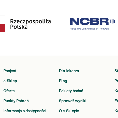
Pacjent
Dla lekarza
S
e-Sklep
Blog
P
Oferta
Pakiety badań
K
Punkty Pobrań
Sprawdź wyniki
F
Informacja o dostępności
O e-Sklepie
K