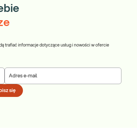
ebie
ze
dą trafiać informacje dotyczące usług i nowości w ofercie
Adres e-mail
isz się