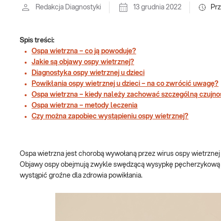
Redakcja Diagnostyki
13 grudnia 2022
Pr
Spis treści:
Ospa wietrzna – co ją powoduje?
Jakie są objawy ospy wietrznej?
Diagnostyka ospy wietrznej u dzieci
Powikłania ospy wietrznej u dzieci – na co zwrócić uwagę?
Ospa wietrzna – kiedy należy zachować szczególną czujn
Ospa wietrzna – metody leczenia
Czy można zapobiec wystąpieniu ospy wietrznej?
Ospa wietrzna jest chorobą wywołaną przez wirus ospy wietrznej i
Objawy ospy obejmują zwykle swędzącą wysypkę pęcherzykową na
wystąpić groźne dla zdrowia powikłania.