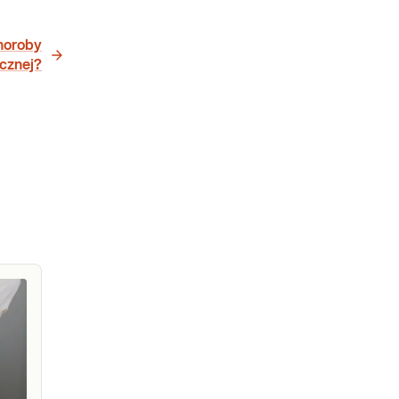
horoby
cznej?