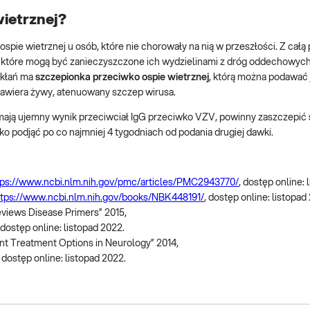
ietrznej?
pie wietrznej u osób, które nie chorowały na nią w przeszłości. Z cał
, które mogą być zanieczyszczone ich wydzielinami z dróg oddechowyc
ikłań ma
szczepionka przeciwko ospie wietrznej
, którą można podawać 
awiera żywy, atenuowany szczep wirusa.
i mają ujemny wynik przeciwciał IgG przeciwko VZV, powinny zaszczepić
ko podjąć po co najmniej 4 tygodniach od podania drugiej dawki.
tps://www.ncbi.nlm.nih.gov/pmc/articles/PMC2943770/
, dostęp online: 
ttps://www.ncbi.nlm.nih.gov/books/NBK448191/
, dostęp online: listopad
views Disease Primers” 2015,
 dostęp online: listopad 2022.
ent Treatment Options in Neurology” 2014,
, dostęp online: listopad 2022.