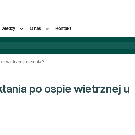
a wiedzy
O nas
Kontakt
ie wietrznej u dziecka?
ania po ospie wietrznej u