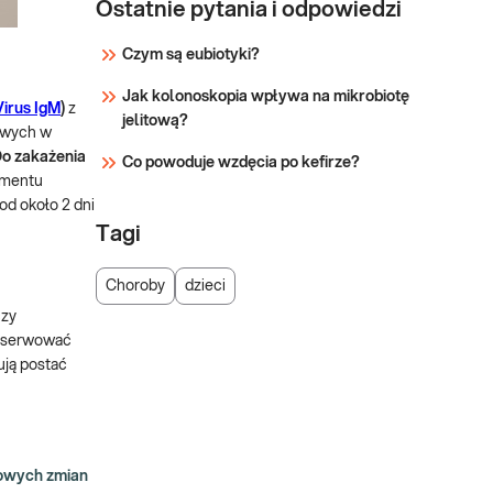
Ostatnie pytania i odpowiedzi
Czym są eubiotyki?
Jak kolonoskopia wpływa na mikrobiotę
Virus IgM
)
z
jelitową?
iowych w
o zakażenia
Co powoduje wzdęcia po kefirze?
omentu
od około 2 dni
Tagi
Choroby
dzieci
czy
obserwować
ują postać
powych zmian