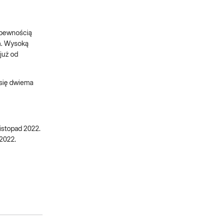
ą pewnością
h. Wysoką
już od
 się dwiema
listopad 2022.
 2022.