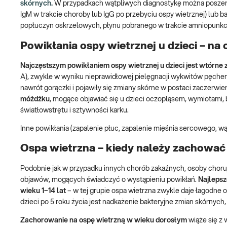
skórnych.
W przypadkach wątpliwych diagnostykę można poszerzy
IgM w trakcie choroby lub IgG po przebyciu ospy wietrznej) lub
popłuczyn oskrzelowych, płynu pobranego w trakcie amniopunkcji
Powikłania ospy wietrznej u dzieci – n
Najczęstszym powikłaniem ospy wietrznej u dzieci jest wtórne 
A), zwykle w wyniku nieprawidłowej pielęgnacji wykwitów pęcher
nawrót gorączki i pojawiły się zmiany skórne w postaci zaczerwie
móżdżku
, mogące objawiać się u dzieci oczopląsem, wymiotami,
światłowstrętu i sztywności karku.
Inne powikłania (zapalenie płuc, zapalenie mięśnia sercowego, w
Ospa wietrzna – kiedy należy zachować
Podobnie jak w przypadku innych chorób zakaźnych, osoby chor
objawów, mogących świadczyć o wystąpieniu powikłań.
Najlepsz
wieku 1–14 lat
– w tej grupie ospa wietrzna zwykle daje łagodne
dzieci po 5 roku życia jest nadkażenie bakteryjne zmian skórnych,
Zachorowanie na ospę wietrzną w wieku dorosłym
wiąże się z 