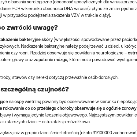
ć o badania serologiczne (obecność specyficznych dla wirusa przeciw
 badanie PCR w kierunku obecności DNA wirusa (z płynu ze zmian pęche
 w przypadku podejrzenia zakażenia VZV w trakcie ciąży).
a co zwrócić uwagę?
zakażenie bakteryjne skóry
(w większości spowodowane przez pacior
zykowych. Nadkażenie bakteryjne należy podejrzewać u dzieci, u któryc
nienia czy ropni. Rzadziej obserwuje się powikłania neurologiczne –
ostr
 bólem głowy oraz
zapalenie mózgu,
które może powodować wystąpieni
ątroby, stawów czy nerek) dotyczą przeważnie osób dorosłych.
 szczególną czujność?
ujące na ospę wietrzną powinny być obserwowane w kierunku niepokoją
e rokowanie co do przebiegu choroby obserwuje się u ogólnie zdrowy
 objawy i wymaga jedynie leczenia objawowego. Najczęstszym powikłani
 a u starszych dzieci
–
ostra ataksja móżdżkowa.
większą niż w grupie dzieci śmiertelnością (około 31/100000 zachorowań)