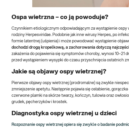
Ospa wietrzna – co ją powoduje?
Czynnikiem etiologicznym odpowiadającym za wystąpienie ospy w
rodziny Herpesviridae. Podobnie jak inne wirusy Herpes, po infe
formie latentnej (uśpienia) i może powodować wystąpienie objaw
dochodzi drogą kropelkową, a zachorowania dotyczą najczęście
zakażenia do pojawienia się symptomów choroby, wynosi 10–21 dni.
przed wystąpieniem wysypki do czasu przyschnięcia ostatnich z
Jakie są objawy ospy wietrznej?
Pierwsze objawy ospy wietrznej (prodromalne) są zwykle niespec
zmniejszenie apetytu. Następnie pojawia się osłabienie, gorączka
czerwone plamki na skórze twarzy, kończyn, tułowia oraz owłosi
grudek, pęcherzyków i krostek.
Diagnostyka ospy wietrznej u dzieci
Rozpoznanie ospy wietrznej opiera się zwykle o badanie podm