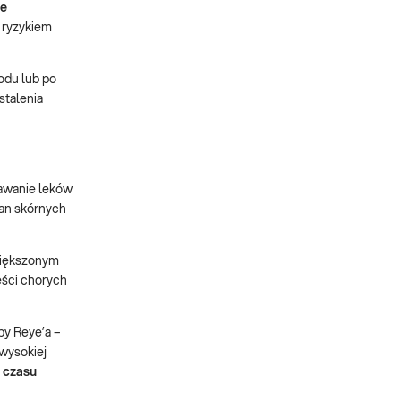
ie
 ryzykiem
odu lub po
stalenia
awanie leków
ian skórnych
zwiększonym
ęści chorych
by Reye’a –
 wysokiej
 czasu