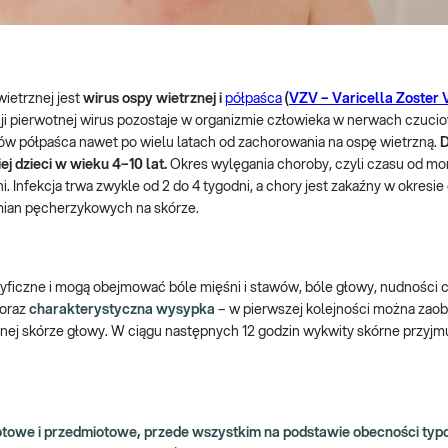
ietrznej jest
wirus ospy wietrznej i
półpaśca
(
VZV – Varicella Zoster 
kcji pierwotnej wirus pozostaje w organizmie człowieka w nerwach czuc
ów półpaśca nawet po wielu latach od zachorowania na ospę wietrzną.
D
j dzieci w wieku 4–10 lat.
Okres wylęgania choroby, czyli czasu od m
 Infekcja trwa zwykle od 2 do 4 tygodni, a chory jest zakaźny w okresie 
mian pęcherzykowych na skórze.
yficzne i mogą obejmować bóle mięśni i stawów, bóle głowy, nudności 
 oraz
charakterystyczna wysypka
– w pierwszej kolejności można za
onej skórze głowy. W ciągu następnych 12 godzin wykwity skórne przyjm
iotowe i przedmiotowe, przede wszystkim na podstawie obecności ty