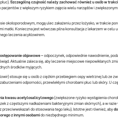
 płuc).
Szczególną czujność należy zachować również u osób w trakc
ch pacjentów z większym ryzykiem zajęcia wielu narządów i zwiększonym
esie okołoporodowym, mogą ulec zakażeniu przez łożysko, w trakcie por
i matki. Konieczna jest wówczas pilna konsultacja z lekarzem w celu u
nego leczenia acyklowirem.
ostępowanie objawowe
–
odpoczynek, odpowiednie nawodnienie, pod
wiąd. Aktualnie zaleca się, aby leczenie miejscowe niepowikłanych zm
godnych środków myjących.
klowir) stosuje się u osób z ciężkim przebiegiem ospy wietrznej lub ze 
 zaburzeniami odporności, przewlekłymi chorobami płuc lub skóry. U cz
ania kwasu acetylosalicylowego
(zwiększone ryzyko wystąpienia choro
zek z częstszymi nadkażeniami bakteryjnymi zmian skórnych), a w razie
 przeciwwskazań do stosowania tego leku). Istotne jest również, aby
do
horego z innymi osobami
do niezbędnego minimum.