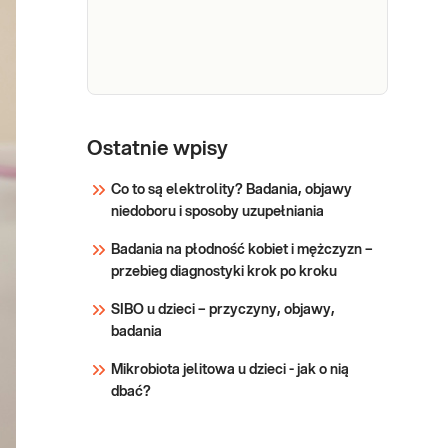
virus) IgG
specyficznych dla antygenów
wirusa Varicella zoster w
Sprawdź
surowicy krwi.
Ospa
Ospa (Varicella zoster virus)
(Varicella
Ostatnie wpisy
IgM. Diagnostyka serologiczna
zoster
ospy wietrznej i reaktywacji
Co to są elektrolity? Badania, objawy
virus) IgM
zakażenia VZV. Identyfikacja
niedoboru i sposoby uzupełniania
przeciwciał IgM specyficznych
Sprawdź
dla antygenów wirusa Varicella
Badania na płodność kobiet i mężczyzn –
zoster w surowicy krwi.
przebieg diagnostyki krok po kroku
SIBO u dzieci – przyczyny, objawy,
badania
Mikrobiota jelitowa u dzieci - jak o nią
dbać?