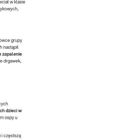
ciał w klasie
rzykowych,
kowce grupy
h nastąpił
e zapalenie
e drgawek,
cych
ch dzieci w
em ospy u
 i częstszą