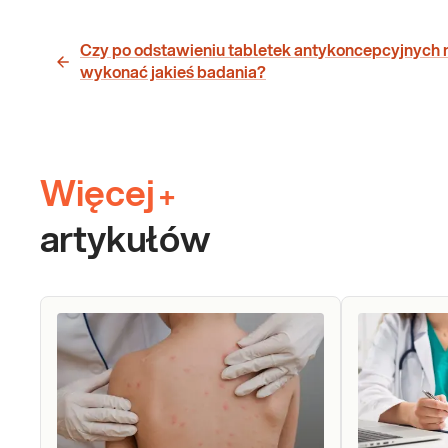
Czy po odstawieniu tabletek antykoncepcyjnych 
wykonać jakieś badania?
Więcej
+
artykułów