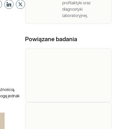
profilaktyki oraz
diagnostyki
laboratoryjnej.
Powiązane badania
aźnością.
mogą jednak
Ospa
Diagnostyka serologiczna ospy
(Varicella
wietrznej. Oznaczenie
zoster
obecności przeciwciał IgG