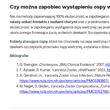
Czy można zapobiec wystąpieniu ospy w
Nie ma metody zapewniającej 100% skuteczność w zapobieganiu os
należy unikać kontaktu z osobami chorymi
oraz z przedmiotami
skuteczność w zapobieganiu wystąpienia ospy wietrznej i jej pow
ukończonego 9 miesiąca życia, w dwóch dawkach. Szczepionka z
Kobiety planujące ciążę
, które nie chorowały na ospę wietrzną 
dawkami szczepionki przeciwko ospy wietrznej, a starania o dziec
Bibliografia
:
G. Swingler,
Chickenpox
, „BMJ Clinical Evidence” 2007,
ht
F. Ayoade, S. Kumar,
Varicella Zoster
, „StatPearls” 2022,
h
A. Gershon i in.,
Varicella Zoster Virus Infection,
„Nature Re
https://www.ncbi.nlm.nih.gov/pmc/articles/PMC5381807/
,
M. Nagel, D. Gilden,
Varicella Zoster Complications
, „Curr
https://www.ncbi.nlm.nih.gov/pmc/articles/PMC3752706/