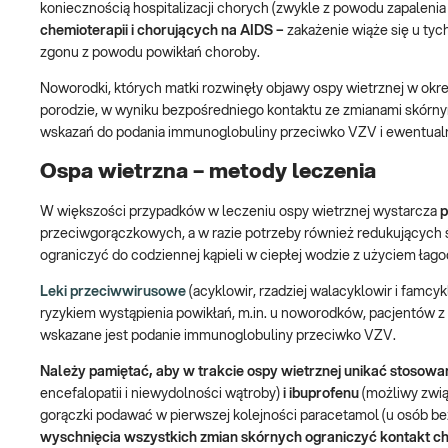
koniecznością hospitalizacji chorych (zwykle z powodu zapalenia
chemioterapii i chorujących na AIDS
–
zakażenie wiąże się u ty
zgonu z powodu powikłań choroby.
Noworodki, których matki rozwinęły objawy ospy wietrznej w okr
porodzie, w wyniku bezpośredniego kontaktu ze zmianami skórnym
wskazań do podania immunoglobuliny przeciwko VZV i ewentual
Ospa wietrzna – metody leczenia
W większości przypadków w leczeniu ospy wietrznej wystarcza
p
przeciwgorączkowych, a w razie potrzeby również redukujących ś
ograniczyć do codziennej kąpieli w ciepłej wodzie z użyciem ła
Leki przeciwwirusowe
(acyklowir, rzadziej walacyklowir i famcy
ryzykiem wystąpienia powikłań, m.in. u noworodków, pacjentów z
wskazane jest podanie immunoglobuliny przeciwko VZV.
Należy pamiętać, aby w trakcie ospy wietrznej unikać stosow
encefalopatii i niewydolności wątroby)
i ibuprofenu
(możliwy zwią
gorączki podawać w pierwszej kolejności paracetamol (u osób bez
wyschnięcia wszystkich zmian skórnych ograniczyć kontakt c