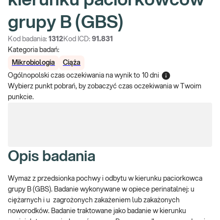
kierunku paciorkowców
grupy B (GBS)
Kod badania:
1312
Kod ICD:
91.831
Kategoria badań:
Mikrobiologia
Ciąża
Ogólnopolski czas oczekiwania na wynik
to
10 dni
Wybierz punkt pobrań, by zobaczyć czas oczekiwania w Twoim
punkcie.
Opis badania
Wymaz z przedsionka pochwy i odbytu w kierunku paciorkowca
grupy B (GBS). Badanie wykonywane w opiece perinatalnej: u
ciężarnych i u zagrożonych zakażeniem lub zakażonych
noworodków. Badanie traktowane jako badanie w kierunku