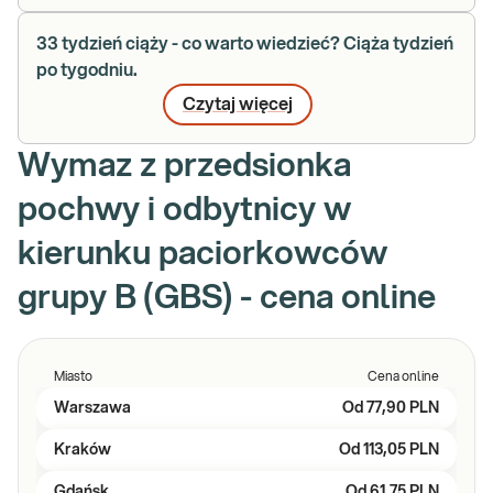
33 tydzień ciąży - co warto wiedzieć? Ciąża tydzień
po tygodniu.
Czytaj więcej
Wymaz z przedsionka
pochwy i odbytnicy w
kierunku paciorkowców
grupy B (GBS) - cena online
Miasto
Cena online
Warszawa
Od
77,90 PLN
Kraków
Od
113,05 PLN
Gdańsk
Od
61,75 PLN