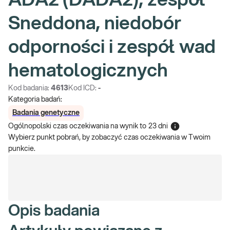
ADA2 (DADA2), zespół
Sneddona, niedobór
odporności i zespół wad
hematologicznych
Kod badania:
4613
Kod ICD:
-
Kategoria badań:
Badania genetyczne
Ogólnopolski czas oczekiwania na wynik
to
23 dni
Wybierz punkt pobrań, by zobaczyć czas oczekiwania w Twoim
punkcie.
Opis badania