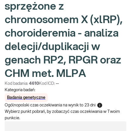
sprzężone z
chromosomem X (xlRP),
choroideremia - analiza
delecji/duplikacji w
genach RP2, RPGR oraz
CHM met. MLPA
Kod badania:
4610
Kod ICD:
--
Kategoria badań:
Badania genetyczne
Ogólnopolski czas oczekiwania na wynik
to
23 dni
Wybierz punkt pobrań, by zobaczyć czas oczekiwania w Twoim
punkcie.