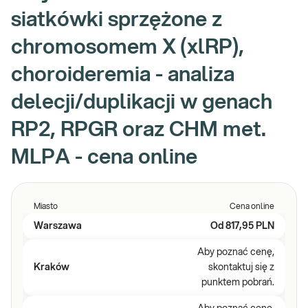
siatkówki sprzężone z
chromosomem X (xlRP),
choroideremia - analiza
delecji/duplikacji w genach
RP2, RPGR oraz CHM met.
MLPA - cena online
Miasto
Cena online
Warszawa
Od
817,95 PLN
Aby poznać cenę,
Kraków
skontaktuj się z
punktem pobrań.