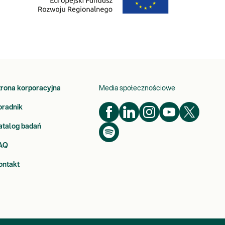
trona korporacyjna
Media społecznościowe
oradnik
atalog badań
AQ
ontakt