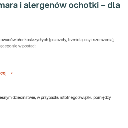
mara i alergenów ochotki – dla
 owadów błonkoskrzydłych (pszczoły, trzmiela, osy i szerszenia);
ącego się w postaci:
niu.
cej
nkcie przyjaznym dzieciom – sprawdź
PUNKTY PRZYJAZNE
snym dzieciństwie, w przypadku istotnego związku pomiędzy
wzapalne i steroidowe.
rgii na jady i alergeny owadów. Umożliwiający: