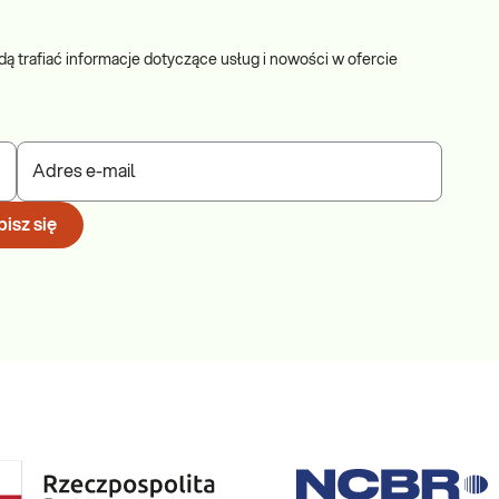
– Chironomus plumosus, i71.
dą trafiać informacje dotyczące usług i nowości w ofercie
e pakietu?
ekarzem, ułatwia specjaliście ukierunkowanie wywiadu z chorym,
Adres e-mail
zej wizycie.
ów skórnych łączy się z ryzykiem nasilonych reakcji
isz się
grażającym życiu badanego. W przypadku tego zestawu badań, jedyną