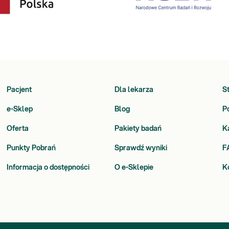
Pacjent
Dla lekarza
S
e-Sklep
Blog
P
Oferta
Pakiety badań
K
Punkty Pobrań
Sprawdź wyniki
F
Informacja o dostępności
O e-Sklepie
K