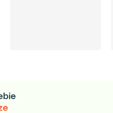
;
w w historii rodzinnej badanego;
 krwi, obejmujących pomiar stężenia IgE (sIgE) swoistych dla
 ekstraktów źródeł alergenów.
ecie obejmuje:
szczoły: rApi m 1, (i208) i rApi m 10 (i217), przydatne
owate);
sy: rVes v 1 (i211) i rVes v 5 (i209), przydatne równocześnie dla
ebie
ze