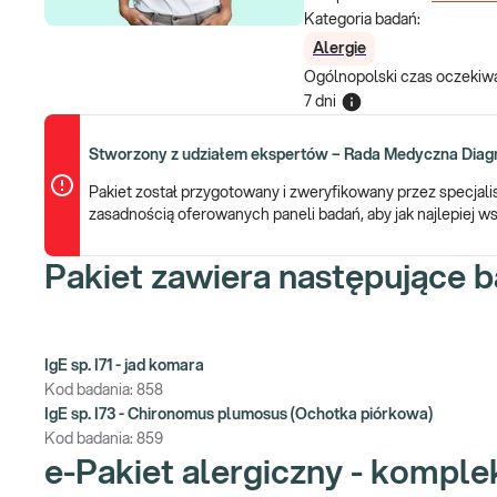
Kategoria badań:
Alergie
Ogólnopolski czas oczekiwa
7 dni
Stworzony z udziałem ekspertów – Rada Medyczna Diagn
Pakiet został przygotowany i zweryfikowany przez specjal
zasadnością oferowanych paneli badań, aby jak najlepiej
Pakiet zawiera następujące b
IgE sp. I71 - jad komara
Kod badania:
858
IgE sp. I73 - Chironomus plumosus (Ochotka piórkowa)
Kod badania:
859
e-Pakiet alergiczny - komp