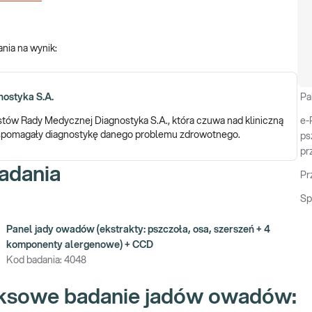
nia na wynik
:
ostyka S.A.
Pa
istów Rady Medycznej Diagnostyka S.A., która czuwa nad kliniczną
e-
 wspomagały diagnostykę danego problemu zdrowotnego.
ps
pr
adania
Pr
Sp
Panel jady owadów (ekstrakty: pszczoła, osa, szerszeń + 4
komponenty alergenowe) + CCD
Kod badania:
4048
leksowe badanie jadów owadów: