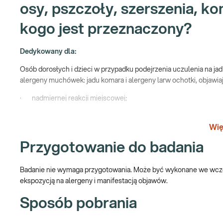
osy, pszczoły, szerszenia, ko
kogo jest przeznaczony?
Dedykowany dla:
Osób dorosłych i dzieci w przypadku podejrzenia uczulenia na jad
alergeny muchówek: jadu komara i alergeny larw ochotki, objawiaj
· nadmiernej reakcji miejscowej;
· reakcji ogólnoustrojowej – anafilaktycznej o różnym nasile
Wię
Uwaga! Jeżeli kupujesz badanie dla dziecka, zrealizuj je w pu
Przygotowanie do badania
DZIECIOM
.
Wykonywany:
Badanie nie wymaga przygotowania. Może być wykonane we wcze
ekspozycją na alergeny i manifestacją objawów.
Bez względu na nasilenie objawów alergii;
Bez względu na choroby lub wady skóry;
Sposób pobrania
Bez względu na przyjmowane leki antyhistaminowe, przeci
Pakiet wchodzący w skład algorytmu molekularnej diagnostyki ale