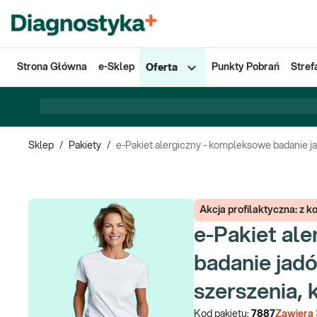
Strona Główna
e-Sklep
Punkty Pobrań
Stref
Oferta
Sklep
/
Pakiety
/
e-Pakiet alergiczny - kompleksowe badanie j
Akcja profilaktyczna: z 
e-Pakiet al
badanie jad
szerszenia, 
Kod pakietu:
7887
Zawiera