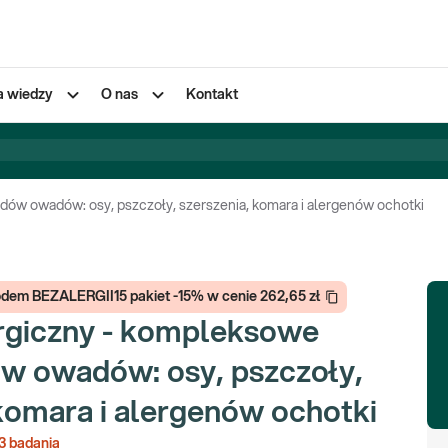
a wiedzy
O nas
Kontakt
adów owadów: osy, pszczoły, szerszenia, komara i alergenów ochotki
kodem BEZALERGII15 pakiet -15% w cenie 262,65 zł
ergiczny - kompleksowe
ów owadów: osy, pszczoły,
komara i alergenów ochotki
3
badania