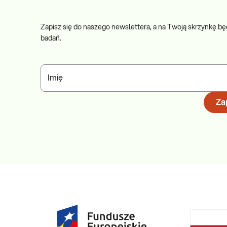
· pełny ekstrakt jadu komara (i73);
· pełny ekstrakt alergenów larwy muchówki, ochotki piórkowej 
Zapisz się do naszego newslettera, a na Twoją skrzynkę bę
badań.
Jakie szczególne korzyści niesie wykonani
· Wykonanie badań z inicjatywy pacjenta, przed konsultacją z l
Imię
umożliwiając rozpoznanie przyczyny i charakteru alergii na pierws
· W przypadku jadów owadów błonkoskrzydłych wykonywanie test
Zap
miejscowych oraz reakcji uogólnionych, niekiedy o nasileniu za
uciążliwością jest zabieg pobrania próbki krwi żylnej.
Gdzie możesz zrealizować to badanie:
Wszystkie punkty pobrań Diagnostyki
Zamów badanie i zrealizuj je w dowolnym punkcie pobrań.