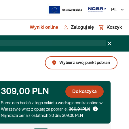
PL
Wyniki online
Zaloguj się
Koszyk
Wybierz swój punkt pobrań
309,00 PLN
Do koszyka
Suma cen badań z tego pakietu według cennika online w
Warszawie wraz z opłatą za pobranie:
366,91 PLN
Najniższa cena z ostatnich 30 dni:
309,00 PLN