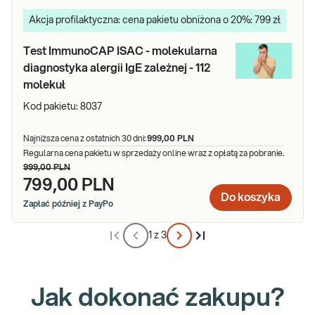
Akcja profilaktyczna: cena pakietu obniżona o 20%: 799 zł
Test ImmunoCAP ISAC - molekularna
diagnostyka alergii IgE zależnej - 112
molekuł
Kod pakietu:
8037
Najniższa cena z ostatnich 30 dni:
999,00 PLN
Regularna cena pakietu w sprzedaży online wraz z opłatą za pobranie.
999,00 PLN
799,00 PLN
Do koszyka
Zapłać później z PayPo
1 z 3
Jak dokonać zakupu?