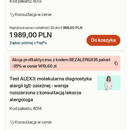
Kod pakietu:
8013
Konsultacja w cenie
Najniższa cena z ostatnich 30 dni:
1 989,00 PLN
1 989,00 PLN
Do koszyka
Zapłać później z PayPo
Akcja profilaktyczna: z kodem BEZALERGII35 pakiet
-35% w cenie 1419,60 zł
Test ALEX3: molekularna diagnostyka
alergii IgE-zależnej - wersja
rozszerzona z konsultacją lekarza
alergologa
Kod pakietu:
8014
Konsultacja w cenie