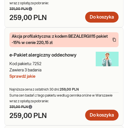
wraz z opłatą za pobranie:
331,00 PLN
259,00 PLN
Do koszyka
Akcja profilaktyczna: z kodem BEZALERGII15 pakiet
-15% w cenie 220,15 zł
e-Pakiet alergiczny oddechowy
Kod pakietu:
7252
Zawiera
3
badania
Sprawdź jakie
Najniższa cena z ostatnich 30 dni:
259,00 PLN
Suma cen badań z tego pakietu według cennika online w Warszawie
wraz z opłatą za pobranie:
331,00 PLN
259,00 PLN
Do koszyka