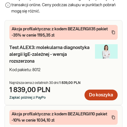
transakcji online. Ceny podczas zakupu w punktach pobrań
diagnozowaniu czynnika alergizującego kluczowe są odpowiednio
mogą się różnić.
dobrane badania alergiczne.
Badania alergiczne z krwi
Akcja profilaktyczna: z kodem BEZALERGII35 pakiet
-35% w cenie 1195,35 zł
Badania alergiczne z krwi obejmują oznaczenie tzw. przeciwciał
specyficznych klasy IgE skierowanych przeciwko konkretnym
Test ALEX3: molekularna diagnostyka
alergenom, a nawet komponentom molekularnym alergenów.
alergii IgE-zależnej - wersja
Wyniki tych badań pozwalają na określenie, który czynnik
odpowiedzialny jest za doskwierające objawy, pozwalają także
rozszerzona
lekarzowi na wystosowanie zaleceń dotyczących np. eliminacji
Kod pakietu:
8012
czynnika uczulającego z diety, otoczenia, czy też wdrożenia terapii
alergii, w tym tzw. odczulania.
Najniższa cena z ostatnich 30 dni:
1 839,00 PLN
1 839,00 PLN
Kategoria – Alergie
uwzględnia szeroką gamę pakietów badań,
Do koszyka
ważnych w m.in. diagnostyce alergii oddechowych, pokarmowych,
Zapłać później z PayPo
także alergii na jady owadów. W kategorii dostępny jest także
pakiet ALEX 2 – najbardziej zaawansowane narzędzie, służące
Akcja profilaktyczna: z kodem BEZALERGII10 pakiet
diagnostyce alergii, obejmujący niemalże 300 alergenów.
-10% w cenie 1034,10 zł