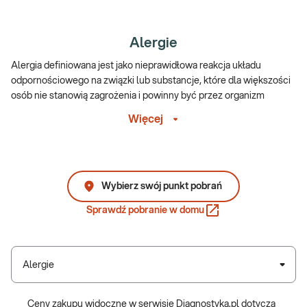
Alergie
Alergia definiowana jest jako nieprawidłowa reakcja układu
odpornościowego na związki lub substancje, które dla większości
osób nie stanowią zagrożenia i powinny być przez organizm
ignorowane. U alergików, czyli osób obciążonych alergią, układ
Więcej
odpornościowy zwyczajnie „myli” np. pyłki traw, drzew
i chwastów, jad owadów, czy też alergeny pokarmowe z groźnymi
dla zdrowia patogenami, prowadząc do nadmiernej odpowiedzi
układu odpornościowego.
Wybierz swój punkt pobrań
Choroby alergiczne – czym się
Sprawdź pobranie w domu
charakteryzują?
Choroby alergiczne to różnorodna grupa, charakteryzująca się
objawami ze strony różnych narządów i układów. Należą do nich:
Alergie
alergiczny nieżyt nosa, astma, atopowe zapalenie skóry,
pokrzywka czy alergie pokarmowe. Choroby te często mają
Ceny zakupu widoczne w serwisie Diagnostyka.pl dotyczą
charakter przewlekły, z okresami zaostrzeń i remisji. W