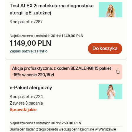
Test ALEX 2: molekularna diagnostyka
alergii IgE-zależnej
Kod pakietu:
7287
Najniższa cena z ostatnich 30 dni:
1 149,00 PLN
1 149,00 PLN
Do koszyka
Zapłać później z PayPo
Akcja profilaktyczna: z kodem BEZALERGII15 pakiet
-15% w cenie 220,15 zł
e-Pakiet alergiczny
Kod pakietu:
7224
Zawiera
3
badania
Sprawdź jakie
Najniższa cena z ostatnich 30 dni:
259,00 PLN
Suma cen badań z tego pakietu według cennika online w Warszawie