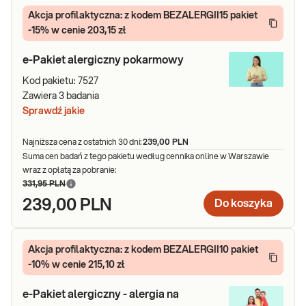
Akcja profilaktyczna: z kodem BEZALERGII15 pakiet
-15% w cenie 203,15 zł
e-Pakiet alergiczny pokarmowy
Kod pakietu:
7527
Zawiera
3
badania
Sprawdź jakie
Najniższa cena z ostatnich 30 dni:
239,00 PLN
Suma cen badań z tego pakietu według cennika online w Warszawie
wraz z opłatą za pobranie:
331,95 PLN
239,00 PLN
Do koszyka
Akcja profilaktyczna: z kodem BEZALERGII10 pakiet
-10% w cenie 215,10 zł
e-Pakiet alergiczny - alergia na