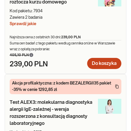
roztocza kurzu domowego
Kod pakietu:
7934
Zawiera
2
badania
Sprawdź jakie
Najniższa cena z ostatnich 30 dni:
239,00 PLN
Suma cen badań z tego pakietu według cennika online w Warszawie
wraz z opłatą za pobranie:
405,10 PLN
239,00 PLN
Do koszyka
Akcja profilaktyczna: z kodem BEZALERGII35 pakiet
-35% w cenie 1292,85 zł
Test ALEX3: molekularna diagnostyka
alergii IgE-zależnej - wersja
rozszerzona z konsultacją diagnosty
laboratoryjnego