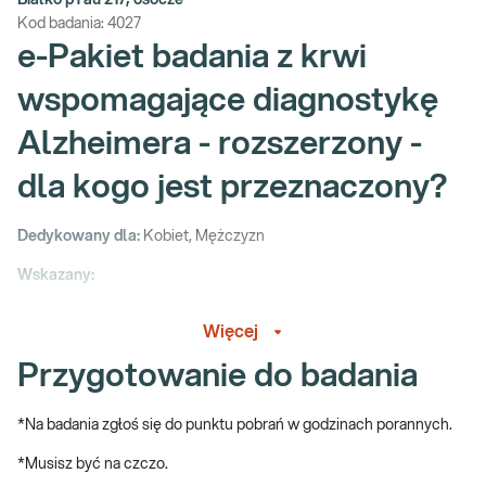
Białko pTau 217, osocze
Kod badania:
4027
e-Pakiet badania z krwi
wspomagające diagnostykę
Alzheimera - rozszerzony -
dla kogo jest przeznaczony?
Dedykowany dla:
Kobiet, Mężczyzn
Wskazany:
→ w przypadku występowania zaburzeń funkcji poznawczych
Więcej
(problemy z pamięcią, niepokojący spadek uwagi i koncentracji,
problemy z planowaniem i organizacją, zaburzenia orientacji w
Przygotowanie do badania
terenie i czasie, mylenie i zapominanie słów)
→ jako badanie wspomagające diagnostykę i różnicowanie
*Na badania zgłoś się do punktu pobrań w godzinach porannych.
choroby Alzheimera
*Musisz być na czczo.