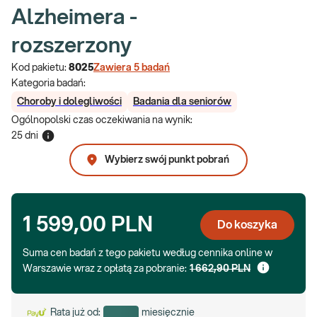
Alzheimera -
rozszerzony
Kod pakietu:
8025
Zawiera
5
badań
Kategoria badań:
Choroby i dolegliwości
Badania dla seniorów
Ogólnopolski czas oczekiwania na wynik
:
25 dni
Wybierz swój punkt pobrań
1 599,00 PLN
Do koszyka
Suma cen badań z tego pakietu według cennika online w
Warszawie wraz z opłatą za pobranie:
1 662,90 PLN
Rata już od:
miesięcznie