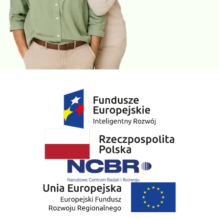
E3 i APO E4), a podwyższone ryzyko zachorowania na chorobę
Alzheimera stwierdza się jedynie u osób posiadających APO E4.
Poza tym, że genotypownie APO E służy do oceny ryzyka
zachorowania na chorobę Alzheimera, wykorzystywane jest także
do oceny ryzyka wystąpienia działań niepożądanych związanych
ze stosowaniem terapii antyamyloidowych, dedykowanych dla
choroby Alzheimera.
Wyniki uzyskanych badań należy skonsultować z lekarzem.
Badania sugerowane do dokupienia:
Choroba Alzheimera (gen APP - ekson 17)
Choroba Alzheimera (gen PSEN1 - wybrane fragmenty - eksony 5-
8)
Choroba Alzheimera. Choroba o wczesnym początku lub późnym
początku oraz demencja - analiza sekwencji kodującej 37 genów,
met. NGS
Gdzie możesz zrealizować to badanie: