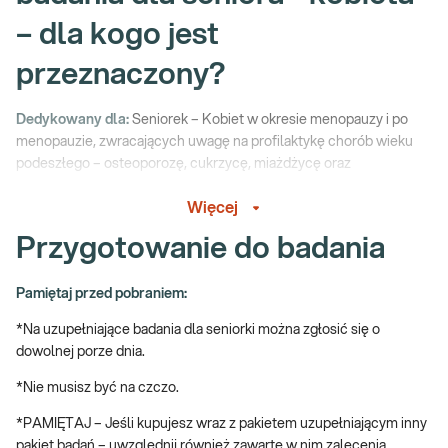
– dla kogo jest
przeznaczony?
Dedykowany dla:
Seniorek – Kobiet w okresie menopauzy i po
menopauzie, zwracających uwagę na profilaktykę chorób wieku
podeszłego – osteoporozę, cukrzycę, miażdżycę oraz
niewydolność mięśnia sercowego.
Więcej
Wskazany:
Przygotowanie do badania
→ jako uzupełnienie:
e-PAKIETU BADANIA DLA SENIORA
Pamiętaj przed pobraniem:
e-PAKIETU PROFILAKTYCZNEGO – PODSTAWOWEGO
*Na uzupełniające badania dla seniorki można zgłosić się o
dowolnej porze dnia.
e-PAKIETU BADANIA KONTROLNE
*Nie musisz być na czczo.
Uzupełniające badania dla kobiet 60+ – czyli
*PAMIĘTAJ – Jeśli kupujesz wraz z pakietem uzupełniającym inny
jakie?
pakiet badań – uwzględnij również zawarte w nim zalecenia.