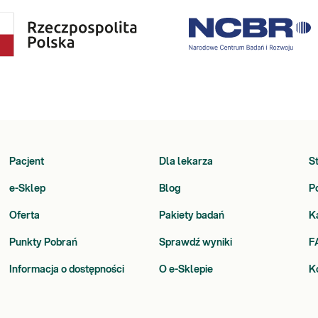
Pacjent
Dla lekarza
S
e-Sklep
Blog
P
Oferta
Pakiety badań
K
Punkty Pobrań
Sprawdź wyniki
F
Informacja o dostępności
O e-Sklepie
K