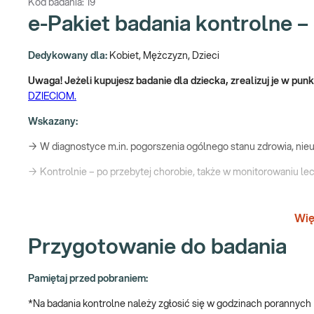
Kod badania:
19
e-Pakiet badania kontrolne –
Dedykowany dla:
Kobiet, Mężczyzn, Dzieci
Uwaga! Jeżeli kupujesz badanie dla dziecka, zrealizuj je w pu
DZIECIOM.
Wskazany:
→ W diagnostyce m.in. pogorszenia ogólnego stanu zdrowia, nie
→ Kontrolnie – po przebytej chorobie, także w monitorowaniu le
→ Profilaktycznie, przy braku objawów do ogólnej oceny stanu z
Wię
Jak się pobiera materiał do badania?
Przygotowanie do badania
Do wykonania badań laboratoryjnych kontrolnych niezbędna jest 
Badania kontrolne – czyli jakie?
Pamiętaj przed pobraniem:
*Na badania kontrolne należy zgłosić się w godzinach porannych
Badania kontrolne, jak sama nazwa wskazuje, służą skontrolowan