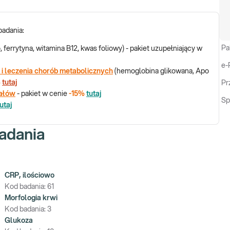
badania:
Pa
, ferrytyna, witamina B12, kwas foliowy) - pakiet uzupełniający w
e-
 i leczenia chorób metabolicznych
(hemoglobina glikowana, Apo
%
tutaj
Pr
rałów
- pakiet w cenie
-15%
tutaj
Sp
utaj
adania
CRP, ilościowo
Kod badania:
61
Morfologia krwi
Kod badania:
3
Glukoza