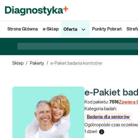
Strona Główna
e-Sklep
Punkty Pobrań
Stref
Oferta
Sklep
/
Pakiety
/
e-Pakiet badania kontrolne
e-Pakiet bad
Kod pakietu:
7516
Zawiera
Kategoria badań:
Badania dla seniorów
Ogólnopolski czas oczekiwa
1 dzień