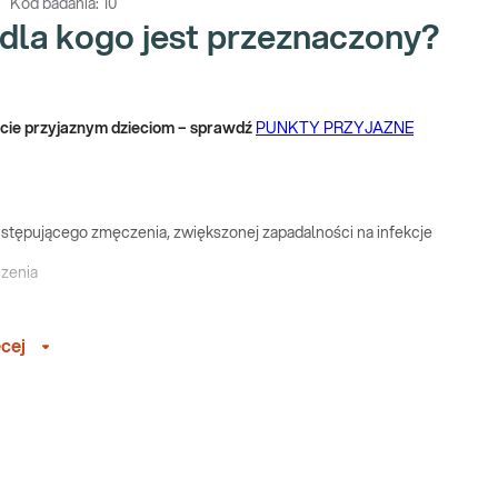
Kod badania:
10
 dla kogo jest przeznaczony?
nkcie przyjaznym dzieciom – sprawdź
PUNKTY PRZYJAZNE
ustępującego zmęczenia, zwiększonej zapadalności na infekcje
czenia
drowia
cej
próbka krwi.
iu pracy naszego organizmu. Kontrola ta może odbywać się w