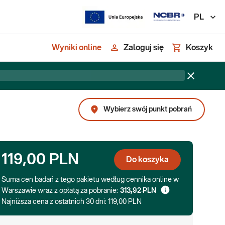
PL
Wyniki online
Zaloguj się
Koszyk
Wybierz swój punkt pobrań
119,00 PLN
Do koszyka
Suma cen badań z tego pakietu według cennika online w
Warszawie wraz z opłatą za pobranie:
313,92 PLN
Najniższa cena z ostatnich 30 dni:
119,00 PLN