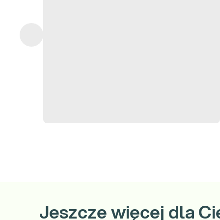
Ze względu na szereg zależności występujących między analizo
z lekarzem.
Gdzie możesz zrealizować to badanie:
Wszystkie punkty pobrań Diagnostyki
Zamów badanie i zrealizuj je w dowolnym punkcie pobrań.
Pobranie w Twoim domu
Wybierz w koszyku opcję „Pobranie w domu” – usługa wyświetla si
obsługiwanej miejscowości.
Jeszcze więcej dla Ci