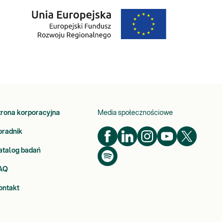
trona korporacyjna
Media społecznościowe
oradnik
atalog badań
AQ
ontakt