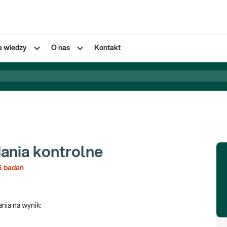
a wiedzy
O nas
Kontakt
ania kontrolne
6
badań
nia na wynik
: