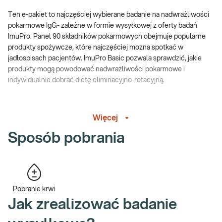
Ten e-pakiet to najczęściej wybierane badanie na nadwrażliwości
pokarmowe IgG- zależne w formie wysyłkowej z oferty badań
ImuPro. Panel 90 składników pokarmowych obejmuje popularne
produkty spożywcze, które najczęściej można spotkać w
jadłospisach pacjentów. ImuPro Basic pozwala sprawdzić, jakie
produkty mogą powodować nadwrażliwości pokarmowe i
indywidualnie dobrać dietę eliminacyjno-rotacyjną.
Dedykowany dla:
Więcej
Badanie ImuPro Basic jest dedykowane dzieciom oraz dorosłym,
Sposób pobrania
którzy chcieliby sprawdzić czy nie występują u nich
nadwrażliwości pokarmowe. Pakiet Basic jest skomponowany z
klasycznych produktów standardowo występujących w diecie,
dlatego jest jednym z najczęściej wybieranych paneli badania.
Badanie to można wykonać drogą wysyłkową, dlatego jest
Pobranie krwi
dedykowane wszystkim pacjentom, którzy mogą mieć trudność w
Jak zrealizować badanie
dotarciu do punktów pobrań stacjonarnych.