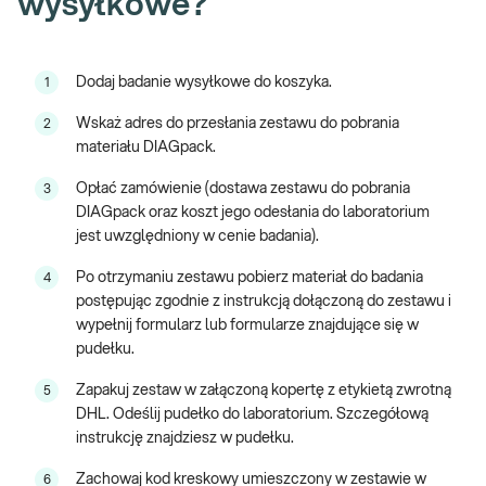
wysyłkowe?
Kiedy warto wykonać badanie?
Dodaj badanie wysyłkowe do koszyka.
1
*dolegliwości żołądkowo-jelitowe,
Wskaż adres do przesłania zestawu do pobrania
2
*problemy skórne (pokrzywka, AZS, egzema, trądzik),
materiału DIAGpack.
*migrena,
Opłać zamówienie (dostawa zestawu do pobrania
3
DIAGpack oraz koszt jego odesłania do laboratorium
*choroby autoimmunizacyjne,
jest uwzględniony w cenie badania).
*problemy alergiczne,
Po otrzymaniu zestawu pobierz materiał do badania
4
*nadmierna masa ciała i problem z redukcją masy.
postępując zgodnie z instrukcją dołączoną do zestawu i
wypełnij formularz lub formularze znajdujące się w
Pamiętaj przed pobraniem:
pudełku.
Zapakuj zestaw w załączoną kopertę z etykietą zwrotną
5
Przed pobraniem materiału należy być na czczo bądź 3 godziny po
DHL. Odeślij pudełko do laboratorium. Szczegółową
lekkostrawnym posiłku, który nie będzie obfity w tłuszcz.
instrukcję znajdziesz w pudełku.
Jak się pobiera materiał do badania?
Zachowaj kod kreskowy umieszczony w zestawie w
6