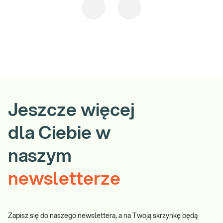
przebiegu infekcji, szczególnie z podwyższoną temperaturą.
Badanie uzupełniające:
e-Pakiet wysyłkowy KyberKompakt PRO, jakościowe i ilościowe
badanie mikrobiologiczne kału
Jeszcze więcej
dla Ciebie w
naszym
newsletterze
Zapisz się do naszego newslettera, a na Twoją skrzynkę będą