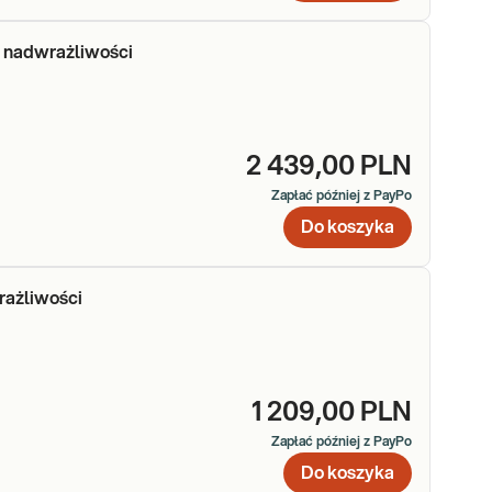
 nadwrażliwości
dedykowane wegetarianom. Zasadność wykonania badań należy
2 439,00 PLN
Zapłać później z PayPo
Do koszyka
rażliwości
1 209,00 PLN
Zapłać później z PayPo
Do koszyka