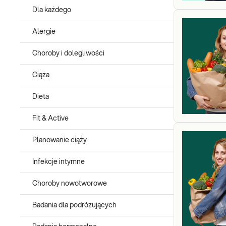
Kategoria ImuPRO – jakie badanie wybrać
Dla każdego
W kategorii dostępne są pakiety obejmujące oznaczenie od 44 d
Alergie
przedyskutować z dietetykiem/ lekarzem.
Choroby i dolegliwości
UWAGA: Badania z kategorii nie służą diagnozowaniu alergii 
Ciąża
Dieta
Fit & Active
Planowanie ciąży
Infekcje intymne
Choroby nowotworowe
Badania dla podróżujących