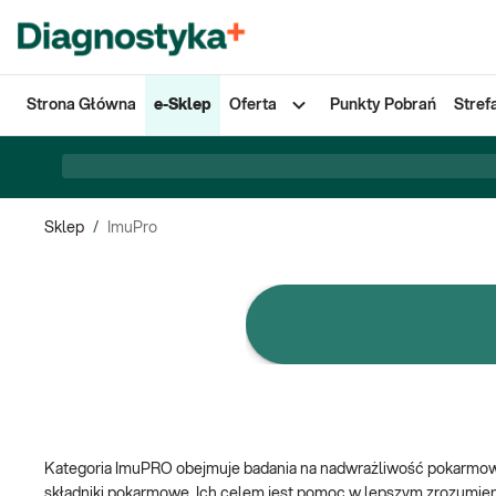
Strona Główna
e-Sklep
Oferta
Punkty Pobrań
Stref
Sklep
/
ImuPro
e-Pakiety badań
Kategoria ImuPRO obejmuje badania na nadwrażliwość pokarmową, k
składniki pokarmowe. Ich celem jest pomoc w lepszym zrozumieni