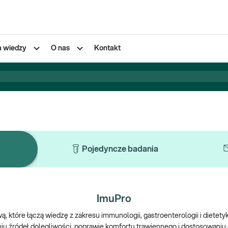
a wiedzy
O nas
Kontakt
Pojedyncze badania
ImuPro
tóre łączą wiedzę z zakresu immunologii, gastroenterologii i dietetyk
u źródeł dolegliwości, poprawie komfortu trawiennego i dostosowaniu 