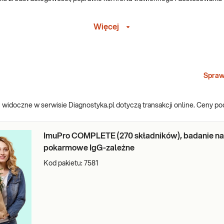
Więcej
niki żywności, w tym możliwe nadwrażliwości IgG. Pomaga to określić,
Spraw
pasowanego planu żywieniowego. Pomagają szczególnie dietetykom w op
widoczne w serwisie Diagnostyka.pl dotyczą transakcji online. Ceny p
ImuPro COMPLETE (270 składników), badanie na
pokarmowe IgG-zależne
wy mogą wynikać z nieprawidłowej reakcji na składniki pokarmowe lub za
erają proces leczenia.
Kod pakietu:
7581
ądane, może nasilać procesy zapalne i obciążać układ odpornościowy. W
łuższej perspektywie.