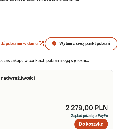
 które produkty mogą wpływać niekorzystnie na samopoczucie i
dź pobranie w domu
Wybierz swój punkt pobrań
racowaniu zaleceń, które uwzględniają nadwrażliwości
odczas zakupu w punktach pobrań mogą się różnić.
 nadwrażliwości
burzeń pracy jelit. Badania z kategorii ImuPRO pomagają w
2 279,00 PLN
ykrycie nadwrażliwości i eliminacja produktów za nie
Zapłać później z PayPo
Do koszyka