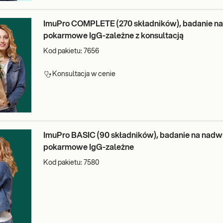
?
ImuPro COMPLETE (270 składników), badanie na
o 270 przeciwciał specyficznych w klasie IgG, wyodrębniono badania 
pokarmowe IgG-zależne z konsultacją
Kod pakietu:
7656
pokarmowych.
Konsultacja w cenie
ImuPro BASIC (90 składników), badanie na nadw
pokarmowe IgG-zależne
Kod pakietu:
7580