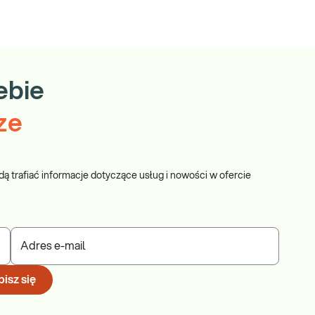
ebie
ze
dą trafiać informacje dotyczące usług i nowości w ofercie
Adres e-mail
isz się