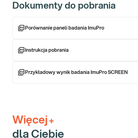
Dokumenty do pobrania
Jeżeli preferujesz pobranie materiału w dedykowanym Punkcie 
Poznaj znaczenie badania:
Porównanie paneli badania ImuPro
Badanie ImuPro Screen+ metodą wysyłkową pozwala zdiagnozow
zależne. Niezidentyfikowane nadwrażliwości przyczyniają się d
z czynników rozwoju wielu chorób takich jak na przykład: dolegliw
Instrukcja pobrania
autoimmunizacyjne itd. Badanie ImuPro Screen+ może być również
Co może mieć wpływ na wynik?
Przykładowy wynik badania ImuPro SCREEN
Badanie można wykonać u dzieci powyżej 1 r.ż, u dzieci poniżej 1 r
W przypadku:
• chemioterapii bądź radioterapii w ostatnim roku,
• leczenia immunosupresyjnego aktualnie stosowanego bądź trwaj
Więcej
+
• sterydoterapii ogólnoustrojowej aktualnie stosowanej bądź trwają
dla Ciebie
• choroby autoimmunologicznej oraz choroby związanej z niedob