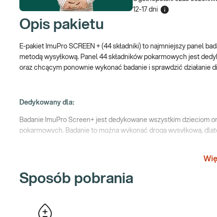
12-17 dni
Opis pakietu
E-pakiet ImuPro SCREEN + (44 składniki) to najmniejszy panel 
metodą wysyłkową. Panel 44 składników pokarmowych jest dedy
oraz chcącym ponownie wykonać badanie i sprawdzić działanie die
Dedykowany dla:
Badanie ImuPro Screen+ jest dedykowane wszystkim dzieciom or
pokarmowych. Badanie to można wykonać drogą wysyłkową, dlat
trudność w dotarciu do punktów pobrań stacjonarnych.
Wię
Kiedy warto wykonać?
Sposób pobrania
*u dzieci powyżej 1 r.ż
*u pacjentów mających mało zróżnicowaną dietę