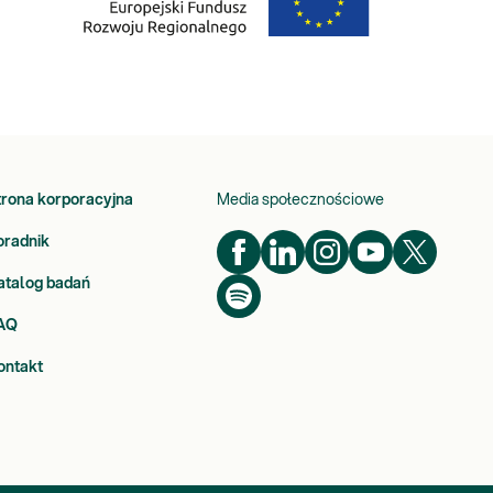
trona korporacyjna
Media społecznościowe
oradnik
atalog badań
AQ
ontakt