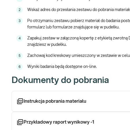
Dzięki wykonaniu badania mikrobioty jelitowej, możliwe jest 
Wskaż adres do przesłania zestawu do pobrania materia
2
probiotykoterapii oraz zaleceń żywieniowych i profilaktycznyc
Jakie są objawy dysbiozy jelitowej?
Po otrzymaniu zestawu pobierz materiał do badania postę
3
formularz lub formularze znajdujące się w pudełku.
Dysbioza jelitowa może dawać różne objawy.
Zapakuj zestaw w załączoną kopertę z etykietą zwrotną 
4
znajdziesz w pudełku.
Objawy związane z przewodem pokarmowym:
Zachowaj kod kreskowy umieszczony w zestawie w celu
5
bóle brzucha,
wzdęcia,
Wyniki badania będą dostępne on-line.
6
zmiana konsystencji stolca,
obecność krwi, śluzu, ropy w stolcu,
Dokumenty do pobrania
zaparcia,
brak apetytu,
utrata masy ciała.
Instrukcja pobrania materiału
Pozostałe objawy:
nawracające infekcje układu moczowo płciowego,
obniżenie nastroju,
Przykładowy raport wynikowy -1
depresja, stany lękowe,