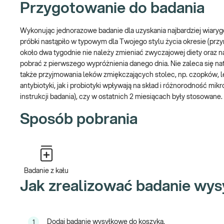
często zapadających na infekcje bakteryjne lub wirusowe,
Przygotowanie do badania
borykających się z chorobą autoimmunologiczną,
z chorobami skóry,
Wykonując jednorazowe badanie dla uzyskania najbardziej wiarygo
chcących poznać skład swojego mikrobiomu i ocenić kondyc
próbki nastąpiło w typowym dla Twojego stylu życia okresie (pr
około dwa tygodnie nie należy zmieniać zwyczajowej diety oraz n
Pamiętaj przed pobraniem:
pobrać z pierwszego wypróżnienia danego dnia. Nie zaleca się nat
*Nie zaleca się przyjmowania leków zmiękczających stolec przed
także przyjmowania leków zmiękczających stolec, np. czopków, 
antybiotyki, jak i probiotyki wpływają na skład i różnorodność mik
*Nie zaleca się pobierania materiału w czasie menstruacji.
instrukcji badania), czy w ostatnich 2 miesiącach były stosowane.
Więcej informacji o zakupie badań wysyłkowych jest dostępnych
Sposób pobrania
Jeżeli preferujesz zakup
e-Pakietu wysyłkowego – NANOBIOME – 
wyników badania sprawdź
tutaj
Dysbioza jelitowa – badanie
Badanie z kału
Zaburzenie równowagi pomiędzy pożytecznymi a chorobotwórczym
Jak zrealizować badanie wy
chorób zapalnych jelit oraz chorób autoimmunologicznych, takich
grubego, choroba Hashimoto, czy też celiakia. Nieprawidłowy skł
infekcji, chorób skóry, nietolerancji pokarmowych i chorób psych
Dodaj badanie wysyłkowe do koszyka.
1