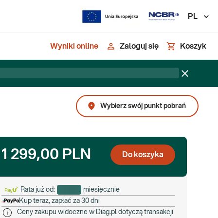
PL
Wyniki online
Zaloguj się
Koszyk
Wybierz swój punkt pobrań
1 299,00 PLN
Do koszyka
Rata już od:
miesięcznie
Kup teraz, zapłać za 30 dni
Ceny zakupu widoczne w Diag.pl dotyczą transakcji