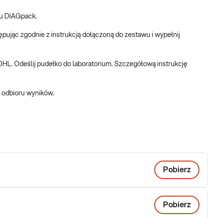
wprowadzenie odpowiedniej, indywidualnie dopasowanej
łu DIAGpack.
h.
pując zgodnie z instrukcją dołączoną do zestawu i wypełnij
DHL. Odeślij pudełko do laboratorium. Szczegółową instrukcję
 odbioru wyników.
Pobierz
Pobierz