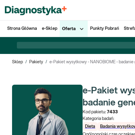
Strona Główna
e-Sklep
Punkty Pobrań
Stref
Oferta
Sklep
/
Pakiety
/
e-Pakiet wysyłkowy - NANOBIOME - badanie g
e-Pakiet w
badanie gene
Kod pakietu:
7433
Kategoria badań:
Dieta
Badania wysyłko
Ogólnopolski czas oczekiwa