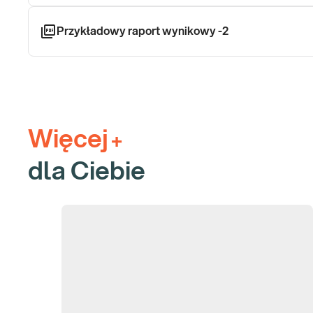
problemy skórne,
chroniczne zmęczenie.
Przykładowy raport wynikowy -2
Jak się pobiera materiał do badania mikro
Badanie mikrobiomu jelit wykonywane jest w próbce kału pobran
przeprowadzenie testu w atmosferze komfortowej dla pacjenta.
Jak uzyskać spersonalizowany wynik badan
Więcej
+
przed pobraniem materiału.
dla Ciebie
Nieodłączną częścią badania NANOBIOME jest kwestionariusz doty
życia mają ogromny wpływ na kompozycję naszego mikrobiomu jeli
swoim nawykom i wypełnienie kwestionariusza. Dzięki temu, w r
szczegółowy wynik dla Ciebie. Wypełniona ankieta jest koniec
Wypełnienie kwestionariusza zajmie Ci około 20 minut.
W jaki sposób wypełnić kwestionariusz prz
Załóż swoje konto pacjenta na stronie nanobiome.pl, rejes