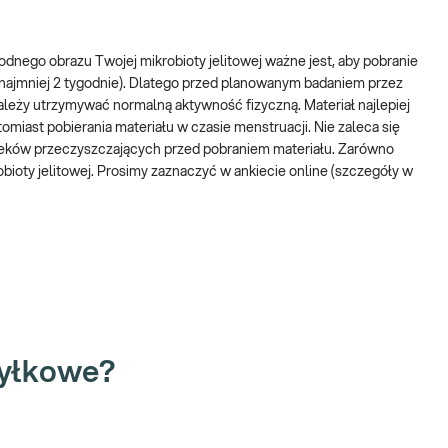
dnego obrazu Twojej mikrobioty jelitowej ważne jest, aby pobranie
ję jelit.
zynajmniej 2 tygodnie). Dlatego przed planowanym badaniem przez
ależy utrzymywać normalną aktywność fizyczną. Materiał najlepiej
omiast pobierania materiału w czasie menstruacji. Nie zaleca się
 pobraniem materiału.
leków przeczyszczających przed pobraniem materiału. Zarówno
robioty jelitowej. Prosimy zaznaczyć w ankiecie online (szczegóły w
tutaj
.
badanie genetyczne mikroflory jelit z wideokonsultacją
i bakteriami, bytującymi w jelicie może prowadzić do rozwoju
syłkowe?
 jak choroba Leśniowskiego-Crohna, wrzodziejące zapalenie jelita
ad mikrobiomu jelit wiąże się także z podwyższonym ryzykiem
icznych.