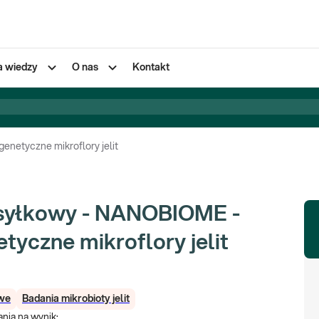
a wiedzy
O nas
Kontakt
enetyczne mikroflory jelit
ysyłkowy - NANOBIOME -
tyczne mikroflory jelit
we
Badania mikrobioty jelit
nia na wynik
: