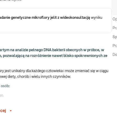
anie genetyczne mikroflory jelit z wideokonsultacją
wyniku
Op
Pr
Sp
Pr
rtym na analizie pełnego DNA bakterii obecnych w próbce, w
Do
 pozwalającą na rozróżnienie nawet blisko spokrewnionych ze
 jest unikalny dla każdego człowieka i może zmieniać się w ciągu
wej diety, chorób i wielu innych czynników.
 osób:
go,
ła,
np. po przebytej antybiotykoterapii,
cej
m, żyjących w ciągłym stresie,