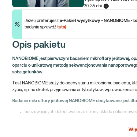
30-35 dni
Jeżeli preferujesz
e-Pakiet wysyłkowy - NANOBIOME - bad
badania sprawdź
tutaj
Opis pakietu
NANOBIOME jest pierwszym badaniem mikroflory jelitowej, opa
oparciu o unikatową metodę sekwencjonowania nanoporowego,
sobą gatunków.
Test NANOBIOME służy do oceny stanu mikrobiomu pacjenta, który
życia, np. na skutek przyjmowania antybiotyków, wprowadzenia no
Badanie mikroflory jelitowej NANOBIOME dedykowane jest dla
odczuwających dolegliwości ze strony układu pokarmowe
mających problem z ustabilizowaniem prawidłowej wagi cia
podejrzewających zaburzenie równowagi biologicznej jelit, 
Wię
cierpiących na wahania nastroju, depresję, problemy ze sne