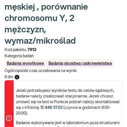
męskiej , porównanie
chromosomu Y, 2
mężczyzn,
wymaz/mikroślad
Kod pakietu:
7912
Kategoria badań:
Badania wysyłkowe
Badania ojcostwa i pokrewieństwa
Ogólnopolski czas oczekiwania na wynik
:
8 dni
Jeżeli potrzebujesz wyników testu do celów sądowych,
badanie należy zrealizować stacjonarnie. Jeżeli chcesz
umówić się na test w Punkcie pobrań należy skontaktować
się z Infolinią:
12 446 51 02
(czynna w godzinach 8:00-
20:00).
Badanie wykonywane jest w laboratorium poza strukturami