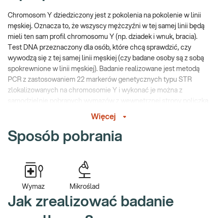
Chromosom Y dziedziczony jest z pokolenia na pokolenie w linii
męskiej. Oznacza to, że wszyscy mężczyźni w tej samej linii będą
mieli ten sam profil chromosomu Y (np. dziadek i wnuk, bracia).
Test DNA przeznaczony dla osób, które chcą sprawdzić, czy
wywodzą się z tej samej linii męskiej (czy badane osoby są z sobą
spokrewnione w linii męskiej). Badanie realizowane jest metodą
PCR z zastosowaniem 22 markerów genetycznych typu STR
zlokalizowanych na chromosomie Y i wykonać je można z
samodzielnie pobranych wymazów z wewnętrznej strony policzka
lub mikrośladu (zgodnie z
instrukcją
dołączoną do zestawu).
Więcej
Przy zakupie testu otrzymujesz:
Sposób pobrania
zestaw do samodzielnego pobrania wymazów i/lub
mikrośladów,
obsługę kurierską lub przesyłkę pocztową umożliwiającą
transport pobranych materiałów do laboratorium,
Wymaz
Mikroślad
analizę próbek w certyfikowanym laboratorium,
Jak zrealizować badanie
wynik badania dostępny online i/lub w formie papierowej na
wskazany adres.