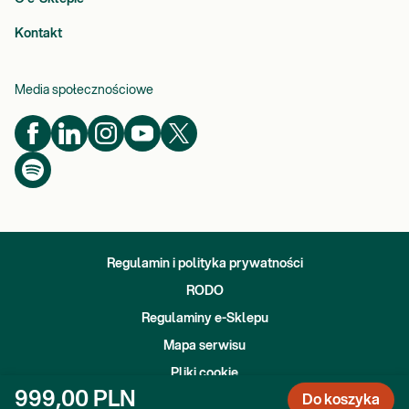
Kontakt
Media społecznościowe
Regulamin i polityka prywatności
RODO
Regulaminy e-Sklepu
Mapa serwisu
Pliki cookie
Copyright
2026
Diagnostyka S.A. - All rights reserved
999,00 PLN
Do koszyka