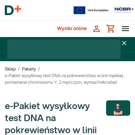
Wyniki online
Sklep
/
Pakiety
/
e-Pakiet wysyłkowy test DNA na pokrewieństwo w linii męskiej ,
porównanie chromosomu Y, 2 mężczyzn, wymaz/mikroślad
e-Pakiet wysyłkowy
test DNA na
pokrewieństwo w linii