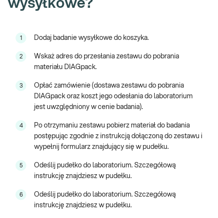
wysyłkowe?
Odpowiedzi na najczęściej zadawane pytania znajdują się
tutaj
.
Więcej informacji o zakupie badań wysyłkowych jest dostępnych
tutaj
.
Dodaj badanie wysyłkowe do koszyka.
1
Jeśli masz pytania dotyczące badania, skontaktuj się z nami pod
Wskaż adres do przesłania zestawu do pobrania
2
numerem 12 446 51 02. Infolinia czynna jest od poniedziałku do
materiału DIAGpack.
piątku, w godzinach 8:00-20:00.
Opłać zamówienie (dostawa zestawu do pobrania
3
DIAGpack oraz koszt jego odesłania do laboratorium
jest uwzględniony w cenie badania).
Po otrzymaniu zestawu pobierz materiał do badania
4
postępując zgodnie z instrukcją dołączoną do zestawu i
wypełnij formularz znajdujący się w pudełku.
Odeślij pudełko do laboratorium. Szczegółową
5
instrukcję znajdziesz w pudełku.
Odeślij pudełko do laboratorium. Szczegółową
6
instrukcję znajdziesz w pudełku.