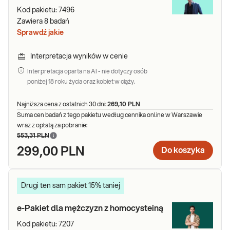
Kod pakietu:
7496
badań pacjenci mogą w sposób odpowiedzialny zaplanować
Zawiera
8
badań
dalszą profilaktykę lub inne postępowanie medyczne w zakresie
Sprawdź jakie
chorób onkologicznych.
Dlaczego mężczyźni powinni regularnie się
Interpretacja wyników w cenie
badać?
Interpretacja oparta na AI - nie dotyczy osób
poniżej 18 roku życia oraz kobiet w ciąży.
Pakiety badań dla mężczyzn są praktycznymi narzędziami
profilaktyki, które pozwalają na kompleksową ocenę zdrowia i
Najniższa cena z ostatnich 30 dni:
269,10 PLN
szybkie reagowanie w razie wykrycia nieprawidłowości. Regularne
Suma cen badań z tego pakietu według cennika online w Warszawie
wykonywanie badań nie tylko wspiera wczesne wykrywanie
wraz z opłatą za pobranie:
chorób serca, zaburzeń metabolicznych czy nowotworów, ale
553,31 PLN
pomaga lepiej zrozumieć swój organizm i świadomie dbać o
299,00 PLN
Do koszyka
zdrowie na każdym etapie życia. W przypadku mężczyzn
szczególnie ważna jest kontrola parametrów związanych z
układem krążenia, gospodarką hormonalną oraz zdrowiem
Drugi ten sam pakiet 15% taniej
prostaty, ponieważ to właśnie te obszary najczęściej wymagają
profilaktycznej diagnostyki.
e-Pakiet dla mężczyzn z homocysteiną
Kod pakietu:
7207