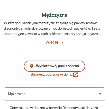
Mężczyzna
W kategorii badań „dla mężczyzn” znajdują się pakiety testów
diagnostycznych, skierowanych do dorosłych pacjentów. Testy
laboratoryjne zawarte w tych pakietach zostały specjalistycznie
wyselekcjonowane w celu precyzyjnej oceny stanu męskiego
Więcej
zdrowia pod kątem licznych chorób, na które szczególnie narażeni
są mężczyźni.
Co obejmują pakiety badań dla mężczyzn?
Wybierz swój punkt pobrań
Podstawowy e-Pakiet dla mężczyzn zawiera liczne testy
Sprawdź pobranie w domu
umożliwiające szeroką ocenę stanu zdrowia pacjenta, takie jak
m.in. pełna morfologia krwi, oznaczenie aktywności enzymów
wątrobowych, lipidogram oraz kwas moczowy. Nieprawidłowości
wyników tych badań umożliwiają wczesną diagnozę licznych
Mężczyzna
chorób, które przez długi czas mogą rozwijać się w sposób
bezobjawowy, jak np. miażdżyca naczyń krwionośnych,
hipercholesterolemia lub dna moczanowa.
Ceny zakupu widoczne w serwisie Diagnostyka.pl dotyczą