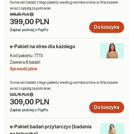
Suma cen badań z tego pakietu według cennika online w Warszawie
wraz z opłatą za pobranie:
666,85 PLN
399,00 PLN
Do koszyka
Zapłać później z PayPo
e-Pakiet na stres dla każdego
Kod pakietu:
7773
Zawiera
8
badań
Sprawdź jakie
Suma cen badań z tego pakietu według cennika online w Warszawie
wraz z opłatą za pobranie:
525,76 PLN
309,00 PLN
Do koszyka
Zapłać później z PayPo
e-Pakiet badań przytarczyc (badania