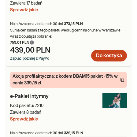
Zawiera
17
badań
Sprawdź jakie
Najniższa cena z ostatnich 30 dni:
373,15 PLN
Suma cen badań z tego pakietu według cennika online w Warszawie
wraz z opłatą za pobranie:
759,01 PLN
439,00 PLN
Do koszyka
Zapłać później z PayPo
Akcja profilaktyczna: z kodem DBAM15 pakiet -15% w
cenie 339,15 zł
e-Pakiet intymny
Kod pakietu:
7210
Zawiera
8
badań
Sprawdź jakie
Najniższa cena z ostatnich 30 dni:
339,15 PLN