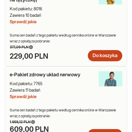
na tężyczkę)
Kod pakietu:
8016
Zawiera
10
badań
Sprawdź jakie
Suma cen badań z tego pakietu według cennika online w Warszawie
wraz z opłatą za pobranie:
377,09 PLN
229,00 PLN
Do koszyka
e-Pakiet zdrowy układ nerwowy
Kod pakietu:
7765
Zawiera
11
badań
Sprawdź jakie
Suma cen badań z tego pakietu według cennika online w Warszawie
wraz z opłatą za pobranie:
1 659,12 PLN
609,00 PLN