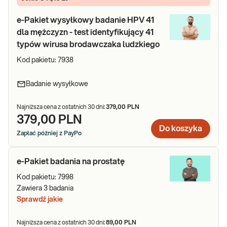
e-Pakiet wysyłkowy badanie HPV 41
dla mężczyzn - test identyfikujący 41
typów wirusa brodawczaka ludzkiego
Kod pakietu:
7938
Badanie wysyłkowe
Najniższa cena z ostatnich 30 dni:
379,00 PLN
379,00 PLN
Do koszyka
Zapłać później z PayPo
e-Pakiet badania na prostatę
Kod pakietu:
7998
Zawiera
3
badania
Sprawdź jakie
Najniższa cena z ostatnich 30 dni:
89,00 PLN