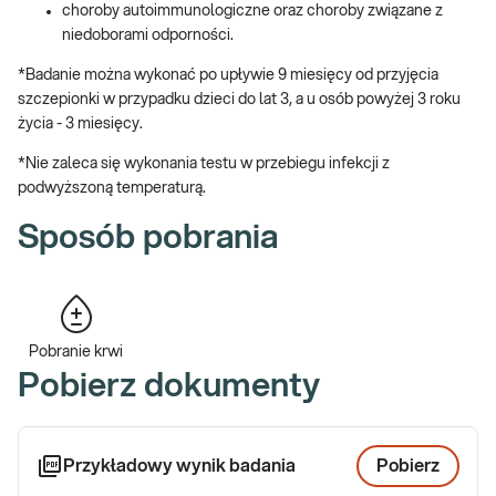
migrena,
choroby autoimmunologiczne oraz choroby związane z
choroby autoimmunizacyjne,
niedoborami odporności.
problemy alergiczne
nadmierna masa ciała i problem z redukcją masy.
*Badanie można wykonać po upływie 9 miesięcy od przyjęcia
szczepionki w przypadku dzieci do lat 3, a u osób powyżej 3 roku
Pamiętaj przed pobraniem:
życia - 3 miesięcy.
Przed pobraniem materiału należy być na czczo bądź 3 godziny po
*Nie zaleca się wykonania testu w przebiegu infekcji z
lekkostrawnym posiłku, który nie będzie obfity w tłuszcz.
podwyższoną temperaturą.
Jak się pobiera materiał do badania?
Sposób pobrania
Badanie wykonywane jest z surowicy krwi, potrzebne jest około 1
ml surowicy.
Poznaj znaczenie badania:
Pobranie krwi
Pobierz dokumenty
Badanie ImuPro Basic pozwala zdiagnozować występujące u
pacjenta nadwrażliwości pokarmowe IgG-zależne.
Niezidentyfikowane nadwrażliwości przyczyniają się do
powstawania przewlekłego stanu zapalnego, który może być
Przykładowy wynik badania
Pobierz
jednym z czynników rozwoju wielu chorób takich jak na przykład: