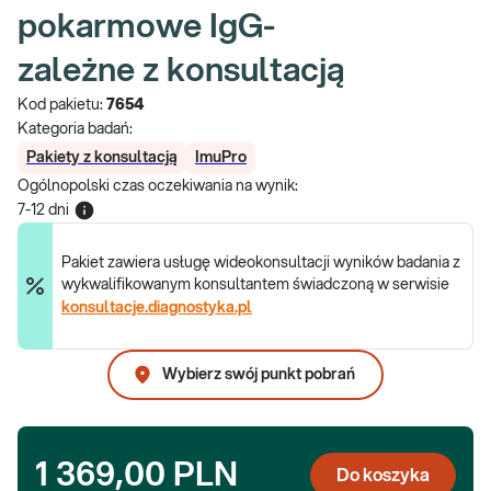
pokarmowe IgG-
zależne z konsultacją
Kod pakietu:
7654
Kategoria badań:
Pakiety z konsultacją
ImuPro
Ogólnopolski czas oczekiwania na wynik
:
7-12 dni
Pakiet zawiera usługę wideokonsultacji wyników badania z
wykwalifikowanym konsultantem świadczoną w serwisie
konsultacje.diagnostyka.pl
Wybierz swój punkt pobrań
1 369,00 PLN
Do koszyka