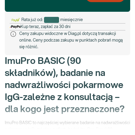
Rata już od:
miesięcznie
Kup teraz, zapłać za 30 dni
Ceny zakupu widoczne w Diag.pl dotyczą transakcji
online. Ceny podczas zakupu w punktach pobrań mogą
się różnić.
ImuPro BASIC (90
składników), badanie na
nadwrażliwości pokarmowe
IgG-zależne z konsultacją –
dla kogo jest przeznaczone?
ImuPro BASIC to najczęściej wybierane badanie na nadwrażliwości
pokarmowe IgG- zależne z oferty badań ImuPro. Panel 90