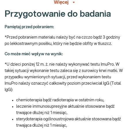
składników pokarmowych obejmuje popularne produkty
Więcej
spożywcze, które najczęściej można spotkać w jadłospisach
Przygotowanie do badania
pacjentów. ImuPro Basic pozwala sprawdzić, jakie produkty mogą
powodować nadwrażliwości pokarmowe i indywidualnie dobrać
dietę eliminacyjno-rotacyjną.
Pamiętaj przed pobraniem:
Dedykowany dla:
*Przed pobraniem materiału należy być na czczo bądź 3 godziny
po lekkostrawnym posiłku, który nie będzie obfity w tłuszcz.
Badanie ImuPro Basic jest dedykowane dzieciom oraz dorosłym,
którzy chcieliby sprawdzić czy nie występują u nich
Co może mieć wpływ na wynik:
nadwrażliwości pokarmowe. Pakiet Basic jest skomponowany z
*U dzieci poniżej 12 m. ż. nie należy wykonywać testu ImuPro. W
klasycznych produktów standardowo występujących w diecie,
takiej sytuacji wykonanie testu zaleca się z surowicy krwi matki. W
dlatego jest jednym z najczęściej wybieranych paneli badania.
przypadku wymienionych sytuacji, przed wykonaniem testu
Uwaga! Jeżeli kupujesz badanie dla dziecka, zrealizuj je w
ImuPro należy oznaczyć całkowity poziom przeciwciał IgG (Total
punkcie przyjaznym dzieciom – sprawdź
PUNKTY PRZYJAZNE
IgG):
DZIECIOM
.
chemioterapia bądź radioterapia w ostatnim roku,
Kiedy warto wykonać?
leczenie immunosupresyjne aktualnie stosowane bądź
trwające dłużej niż 1 miesiąc,
dolegliwości żołądkowo-jelitowe,
sterydoterapia ogólnoustrojowa aktualnie stosowana bądź
problemy skórne (pokrzywka, AZS, egzema, trądzik),
trwająca dłużej niż 1 miesiąc,