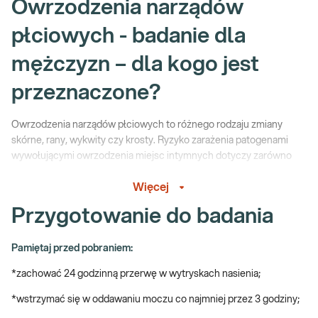
Owrzodzenia narządów
płciowych - badanie dla
mężczyzn – dla kogo jest
przeznaczone?
Owrzodzenia narządów płciowych to różnego rodzaju zmiany
skórne, rany, wykwity czy krosty. Ryzyko zarażenia patogenami
wywołującymi owrzodzenia miejsc intymnych dotyczy zarówno
mężczyzn, jak i kobiet, często powodując ból podczas stosunku
Więcej
seksualnego, trudności z oddawaniem moczu, gorączkę oraz
osłabienie organizmu i dyskomfort.
Przygotowanie do badania
Do głównych czynników ryzyka sprzyjających infekcjom
urogenitalnym należą:
Pamiętaj przed pobraniem:
duża liczba partnerów seksualnych,
*zachować 24 godzinną przerwę w wytryskach nasienia;
antybiotykoterapia,
*wstrzymać się w oddawaniu moczu co najmniej przez 3 godziny;
stany obniżonej odporności,
niektóre choroby, np. cukrzyca, nowotwór.