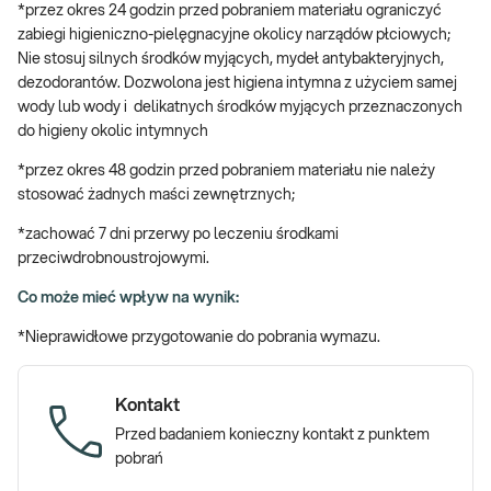
*przez okres 24 godzin przed pobraniem materiału ograniczyć
zabiegi higieniczno-pielęgnacyjne okolicy narządów płciowych;
Badanie na owrzodzenia miejsc intymnych dedykowane jest dla
Nie stosuj silnych środków myjących, mydeł antybakteryjnych,
mężczyzn, którzy obserwują u siebie i/lub partnerki niepokojące
dezodorantów. Dozwolona jest higiena intymna z użyciem samej
dolegliwości obejmujące okolice intymne. Test umożliwia
wody lub wody i delikatnych środków myjących przeznaczonych
wykrycie czynnika chorobotwórczego już we wczesnej fazie
do higieny okolic intymnych
rozwoju infekcji, a nawet wtedy, gdy występuje ona bezobjawowo.
Prawidłowe zidentyfikowanie czynnika powodującego infekcję jest
*przez okres 48 godzin przed pobraniem materiału nie należy
niezwykle istotne w doborze właściwego leczenia mężczyzny
stosować żadnych maści zewnętrznych;
oraz partnerki.
*zachować 7 dni przerwy po leczeniu środkami
e-Pakiet Owrzodzenia narządów płciowych – badanie dla kobiet
przeciwdrobnoustrojowymi.
dostępny jest
TUTAJ
Co może mieć wpływ na wynik:
Badanie na owrzodzenia narządów
*Nieprawidłowe przygotowanie do pobrania wymazu.
płciowych
Badanie molekularne, w porównaniu do klasycznych posiewów
Kontakt
mikrobiologicznych, pozwala na niezwykle szybką i czułą
Przed badaniem konieczny kontakt z punktem
diagnostykę. W jednej analizie identyfikowane są cząsteczki
pobrań
kwasów nukleinowych 7 najczęściej występujących w układzie