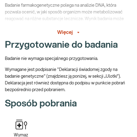
Badanie farmakogenetyczne polega na analizie DNA, która
pozwala ocenić, w jaki sposób organizm może metabolizować
reagować na różne substancje lecznicze. Wynik badania może
pomóc lekarzowi dobrać lek, zmodyfikować dawkę lub rozważyć
Więcej
inne leczenie, jeśli u pacjenta występuje zwiększone ryzyko
działań niepożądanych albo osłabionej skuteczności terapii.
Przygotowanie do badania
W badaniu analizowane są
23 geny
związane z farmakoterapią.
Wybrane warianty genetyczne mogą wpływać na reakcję
Badanie nie wymaga specjalnego przygotowania.
organizmu na ponad
240 substancji leczniczych,
między innymi
Wymagane jest podpisanie "Deklaracji świadomej zgody na
leków stosowanych w psychiatrii, kardiologii, leczeniu bólu i
badanie genetyczne" (znajdziesz ją poniżej, w sekcji „Ulotki”).
onkologii.
Deklaracja jest również dostępna do podpisu w punkcie pobrań
Badanie rekomendowane jest:
bezpośrednio przed pobraniem.
· przed rozpoczęciem długotrwałego leczenia,
Sposób pobrania
· w przypadku stosowania leków psychiatrycznych,
przeciwbólowych, kardiologicznych, onkologicznych lub innych
wymagających indywidualnego doboru terapii,
· jeśli leczenie okazało się nieskuteczne, gdy w przeszłości
Wymaz