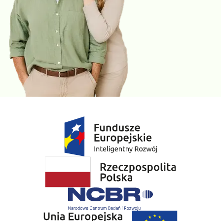
Tak. U części pacjentów brak efektu leczenia albo nasilone
działania niepożądane mogą być związane z genetycznie
uwarunkowanym tempem metabolizowania leków. Wynik badania
może pomóc lekarzowi ocenić, czy dany lek jest odpowiedni dla
pacjenta, czy wymaga zmiany dawki albo czy warto rozważyć inną
substancję czynną.
Czy badanie jest pomocne przy stosowaniu wielu leków
jednocześnie?
Tak. Raport badania farmakogenetycznego może być szczególnie
przydatny u osób przyjmujących wiele leków, ponieważ pomaga
ocenić ryzyko niepożądanych reakcji związanych z ich
metabolizmem. Wynik badania pomaga w indywidualnym
planowaniu terapii.
Czy wynik badania jest ważny przez całe życie?
Tak. Analizowane warianty genetyczne nie zmieniają się w ciągu
życia, dlatego wynik badania może być wykorzystywany również
przy kolejnych terapiach. Interpretacja raportu powinna jednak
zawsze uwzględniać aktualnie stosowane leki, stan zdrowia