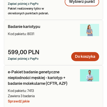
zakupu badania
bez konieczności wychodzenia z domu. Dzięki
Wybierz
punkt
Zapłać później z PayPo
platformie pacjent zyskuje możliwość kontaktu z wybranym
Pakiet realizowany tylko w
lekarzem genetykiem przez telefon, czat lub wideo.
określonych punktach pobrań.
Badanie kariotypu
Kod pakietu:
8031
599,00 PLN
Do koszyka
Zapłać później z PayPo
e-Pakiet badanie genetyczne
niepłodności męskiej - kariotyp +
badanie molekularne (CFTR, AZF)
Kod pakietu:
7413
Zawiera
3
badania
Sprawdź jakie