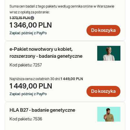
Suma cen badań z tego pakietu według cennika online w Warszawie
wraz z opłatą za pobranie:
1 373,15 PLN
1 346,00 PLN
Do koszyka
Zapłać później z PayPo
e-Pakiet nowotwory u kobiet,
rozszerzony - badania genetyczne
Kod pakietu:
7257
Najniższa cena z ostatnich 30 dni:
1 449,00 PLN
1 449,00 PLN
Do koszyka
Zapłać później z PayPo
HLA B27 - badanie genetyczne
Kod pakietu:
7536