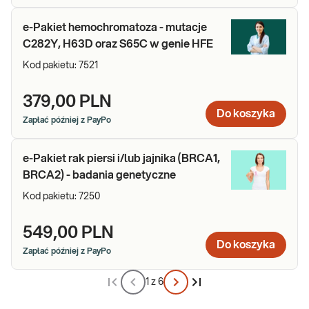
e-Pakiet hemochromatoza - mutacje
C282Y, H63D oraz S65C w genie HFE
Kod pakietu:
7521
379,00 PLN
Do koszyka
Zapłać później z PayPo
e-Pakiet rak piersi i/lub jajnika (BRCA1,
BRCA2) - badania genetyczne
Kod pakietu:
7250
549,00 PLN
Do koszyka
Zapłać później z PayPo
1 z 6