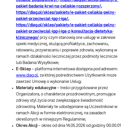
celiakie-podstawowy/
,
https://diag.pl/sklep/pakiety/e-
pakiet-badania-krwi-na-celiakie-rozszerzony/
,
https://diag.pl/sklep/pakiety/e-pakiet-celiakia-pelny-
pakiet-przeciwcial-igg-i-iga/
,
https://diag.pl/sklep/pakiety/e-pakiet-celiakia-pelny-
pakiet-przeciwcial-igg-i-iga-z-konsultacja-dietetyka-
klinicznego/
przy czym stanowią one usługę w zakresie
opieki medycznej, służącą profilaktyce, zachowaniu,
ratowaniu, przywracaniu i poprawie zdrowia, wykonaną w
ramach działalności leczniczej przez podmioty lecznicze
lub Badania Wysyłkowe;
E-Sklep
– platforma internetowa dostępna pod adresem:
www.diag.pl
, za której pośrednictwem Użytkownik może
zawrzeć Umowę o wykonanie Usług;
Materiały edukacyjne
– treści przygotowane przez
Organizatora, o charakterze prozdrowotnym, promujące
zdrowy styl życia oraz zwiększające świadomość
zdrowotną. Materiały te udostępniane są Uczestnikowi w
ramach Akcji w formie elektronicznej, na zasadach
określonych w niniejszym Regulaminie;
Okres Akcji
– okres od dnia 14.05.2026 od godziny 00.00.01