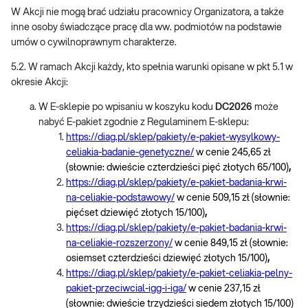
W Akcji nie mogą brać udziału pracownicy Organizatora, a także
inne osoby świadczące pracę dla ww. podmiotów na podstawie
umów o cywilnoprawnym charakterze.
5.2. W ramach Akcji każdy, kto spełnia warunki opisane w pkt 5.1 w
okresie Akcji:
W E-sklepie po wpisaniu w koszyku kodu
DC2026
może
nabyć E-pakiet zgodnie z Regulaminem E-sklepu:
https://diag.pl/sklep/pakiety/e-pakiet-wysylkowy-
celiakia-badanie-genetyczne/
w cenie 245,65 zł
(słownie: dwieście czterdzieści pięć złotych 65/100)
,
https://diag.pl/sklep/pakiety/e-pakiet-badania-krwi-
na-celiakie-podstawowy/
w cenie 509,15 zł (słownie:
pięćset dziewięć złotych 15/100)
,
https://diag.pl/sklep/pakiety/e-pakiet-badania-krwi-
na-celiakie-rozszerzony/
w cenie 849,15 zł (słownie:
osiemset czterdzieści dziewięć złotych 15/100)
,
https://diag.pl/sklep/pakiety/e-pakiet-celiakia-pelny-
pakiet-przeciwcial-igg-i-iga/
w cenie 237,15 zł
(słownie: dwieście trzydzieści siedem złotych 15/100)