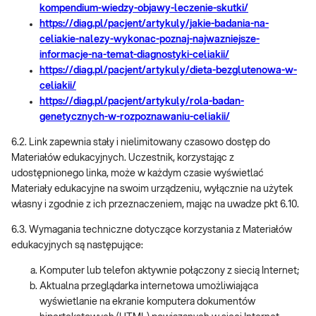
kompendium-wiedzy-objawy-leczenie-skutki/
https://diag.pl/pacjent/artykuly/jakie-badania-na-
celiakie-nalezy-wykonac-poznaj-najwazniejsze-
informacje-na-temat-diagnostyki-celiakii/
https://diag.pl/pacjent/artykuly/dieta-bezglutenowa-w-
celiakii/
https://diag.pl/pacjent/artykuly/rola-badan-
genetycznych-w-rozpoznawaniu-celiakii/
6.2. Link zapewnia stały i nielimitowany czasowo dostęp do
Materiałów edukacyjnych. Uczestnik, korzystając z
udostępnionego linka, może w każdym czasie wyświetlać
Materiały edukacyjne na swoim urządzeniu, wyłącznie na użytek
własny i zgodnie z ich przeznaczeniem, mając na uwadze pkt 6.10.
6.3. Wymagania techniczne dotyczące korzystania z Materiałów
edukacyjnych są następujące:
Komputer lub telefon aktywnie połączony z siecią Internet;
Aktualna przeglądarka internetowa umożliwiająca
wyświetlanie na ekranie komputera dokumentów