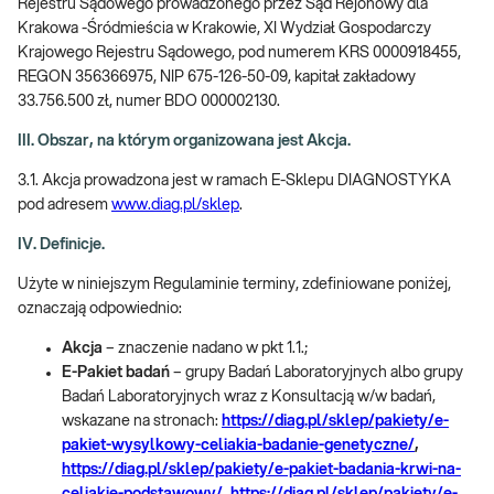
Rejestru Sądowego prowadzonego przez Sąd Rejonowy dla
Krakowa -Śródmieścia w Krakowie, XI Wydział Gospodarczy
Krajowego Rejestru Sądowego, pod numerem KRS 0000918455,
REGON 356366975, NIP 675-126-50-09, kapitał zakładowy
33.756.500 zł, numer BDO 000002130.
III. Obszar, na którym organizowana jest Akcja.
3.1. Akcja prowadzona jest w ramach E-Sklepu DIAGNOSTYKA
pod adresem
www.diag.pl/sklep
.
IV. Definicje.
Użyte w niniejszym Regulaminie terminy, zdefiniowane poniżej,
oznaczają odpowiednio:
Akcja
– znaczenie nadano w pkt 1.1.;
E-Pakiet badań
– grupy Badań Laboratoryjnych albo grupy
Badań Laboratoryjnych wraz z Konsultacją w/w badań,
wskazane na stronach:
https://diag.pl/sklep/pakiety/e-
pakiet-wysylkowy-celiakia-badanie-genetyczne/
,
https://diag.pl/sklep/pakiety/e-pakiet-badania-krwi-na-