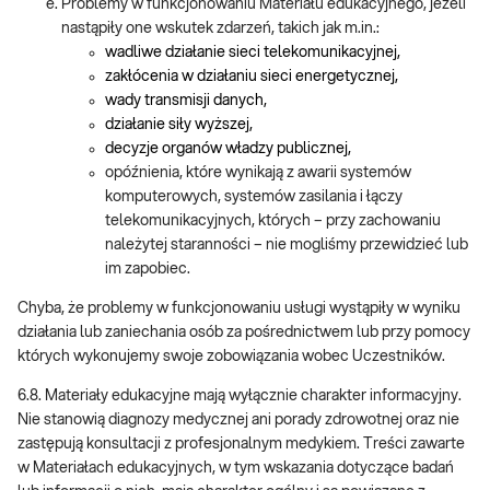
Problemy w funkcjonowaniu Materiału edukacyjnego, jeżeli
nastąpiły one wskutek zdarzeń, takich jak m.in.:
wadliwe działanie sieci telekomunikacyjnej,
zakłócenia w działaniu sieci energetycznej,
wady transmisji danych,
działanie siły wyższej,
decyzje organów władzy publicznej,
opóźnienia, które wynikają z awarii systemów
komputerowych, systemów zasilania i łączy
telekomunikacyjnych, których – przy zachowaniu
należytej staranności – nie mogliśmy przewidzieć lub
im zapobiec.
Chyba, że problemy w funkcjonowaniu usługi wystąpiły w wyniku
działania lub zaniechania osób za pośrednictwem lub przy pomocy
których wykonujemy swoje zobowiązania wobec Uczestników.
6.8. Materiały edukacyjne mają wyłącznie charakter informacyjny.
Nie stanowią diagnozy medycznej ani porady zdrowotnej oraz nie
zastępują konsultacji z profesjonalnym medykiem. Treści zawarte
w Materiałach edukacyjnych, w tym wskazania dotyczące badań