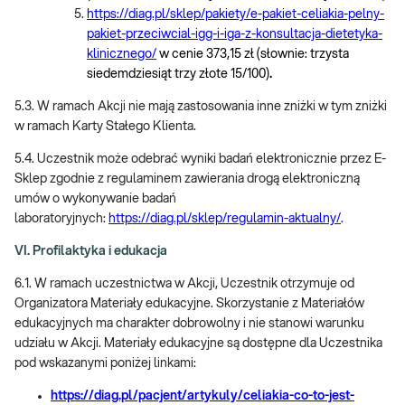
https://diag.pl/sklep/pakiety/e-pakiet-celiakia-pelny-
pakiet-przeciwcial-igg-i-iga-z-konsultacja-dietetyka-
klinicznego/
w cenie 373,15 zł (słownie: trzysta
siedemdziesiąt trzy złote 15/100)
.
5.3. W ramach Akcji nie mają zastosowania inne zniżki w tym zniżki
w ramach Karty Stałego Klienta.
5.4. Uczestnik może odebrać wyniki badań elektronicznie przez E-
Sklep zgodnie z regulaminem zawierania drogą elektroniczną
umów o wykonywanie badań
laboratoryjnych:
https://diag.pl/sklep/regulamin-aktualny/
.
VI. Profilaktyka i edukacja
6.1. W ramach uczestnictwa w Akcji, Uczestnik otrzymuje od
Organizatora Materiały edukacyjne. Skorzystanie z Materiałów
edukacyjnych ma charakter dobrowolny i nie stanowi warunku
udziału w Akcji. Materiały edukacyjne są dostępne dla Uczestnika
pod wskazanymi poniżej linkami:
https://diag.pl/pacjent/artykuly/celiakia-co-to-jest-