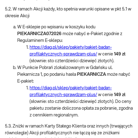
5.2. W ramach Akcji każdy, kto spełnia warunki opisane w pkt 5.1 w
okresie Akcji
W E-sklepie po wpisaniu w koszyku kodu
PIEKARNICZA072026
może nabyć e-Pakiet zgodnie z
Regulaminem E-sklepu:
https://diag.pl/sklep/pakiety/pakiet-badan-
profilaktycznych-sprawdzam-plus/
w cenie
149 zł
(słownie: sto czterdzieści dziewięć złotych).
W Punkcie Pobrań zlokalizowanym w Gdańsku ul.
Piekarnicza 1, po podaniu hasła
PIEKARNICZA
może nabyć
E-pakiet:
https://diag.pl/sklep/pakiety/pakiet-badan-
profilaktycznych-sprawdzam-plus/
w cenie
149 zł
(słownie: sto czterdzieści dziewięć złotych). Do ceny
pakietu zostanie doliczona opłata za pobranie, zgodna
z cennikiem regionalnym.
5.3. Zniżki w ramach Karty Stałego Klienta oraz innych (trwających
równolegle) Akcji profilaktycznych nie łączą się ze zniżkami