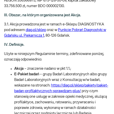
REGON 356366975, NIP 675-126-50-09, kapitał zakładowy
33.756.500 zł, numer BDO 000002130.
III. Obszar, na którym organizowana jest Akcja.
3.1. Akcja prowadzona jest w ramach e-Sklepu DIAGNOSTYKA
pod adresem
diag.pl/sklep
oraz w
Punkcie Pobrań Diagnostyki w
Gdańsku ul. Piekarnicza 1
, 80-126 Gdańsk.
IV. Definicje.
Użyte w niniejszym Regulaminie terminy, zdefiniowane poniżej,
oznaczają odpowiednio:
Akcja
– znaczenie nadano w pkt 1.1.;
E-Pakiet badań
– grupy Badań Laboratoryjnych albo grupy
Badań Laboratoryjnych wraz z Konsultacją w/w badań,
wskazane na stronach:
https://diag.pl/sklep/pakiety/pakiet-
badan-profilaktycznych-sprawdzam-plus/
przy czym
stanowią one usługę w zakresie opieki medycznej, służącą
profilaktyce, zachowaniu, ratowaniu, przywracaniu i
poprawie zdrowia, wykonaną w ramach działalności
leczniczej przez podmioty lecznicze lub Badania