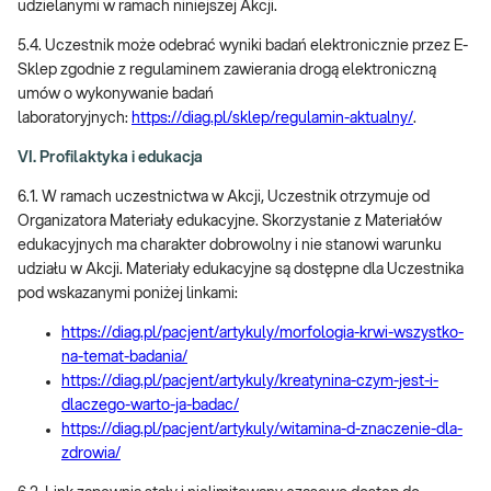
udzielanymi w ramach niniejszej Akcji.
5.4. Uczestnik może odebrać wyniki badań elektronicznie przez E-
Sklep zgodnie z regulaminem zawierania drogą elektroniczną
umów o wykonywanie badań
laboratoryjnych:
https://diag.pl/sklep/regulamin-aktualny/
.
VI. Profilaktyka i edukacja
6.1. W ramach uczestnictwa w Akcji, Uczestnik otrzymuje od
Organizatora Materiały edukacyjne. Skorzystanie z Materiałów
edukacyjnych ma charakter dobrowolny i nie stanowi warunku
udziału w Akcji. Materiały edukacyjne są dostępne dla Uczestnika
pod wskazanymi poniżej linkami:
https://diag.pl/pacjent/artykuly/morfologia-krwi-wszystko-
na-temat-badania/
https://diag.pl/pacjent/artykuly/kreatynina-czym-jest-i-
dlaczego-warto-ja-badac/
https://diag.pl/pacjent/artykuly/witamina-d-znaczenie-dla-
zdrowia/