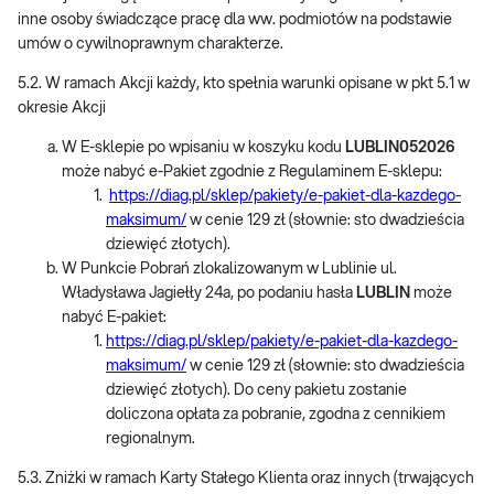
inne osoby świadczące pracę dla ww. podmiotów na podstawie
umów o cywilnoprawnym charakterze.
5.2. W ramach Akcji każdy, kto spełnia warunki opisane w pkt 5.1 w
okresie Akcji
W E-sklepie po wpisaniu w koszyku kodu
LUBLIN052026
może nabyć e-Pakiet zgodnie z Regulaminem E-sklepu:
https://diag.pl/sklep/pakiety/e-pakiet-dla-kazdego-
maksimum/
w cenie 129 zł (słownie: sto dwadzieścia
dziewięć złotych).
W Punkcie Pobrań zlokalizowanym w Lublinie ul.
Władysława Jagiełły 24a, po podaniu hasła
LUBLIN
może
nabyć E-pakiet:
https://diag.pl/sklep/pakiety/e-pakiet-dla-kazdego-
maksimum/
w cenie 129 zł (słownie: sto dwadzieścia
dziewięć złotych). Do ceny pakietu zostanie
doliczona opłata za pobranie, zgodna z cennikiem
regionalnym.
5.3. Zniżki w ramach Karty Stałego Klienta oraz innych (trwających