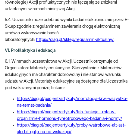
równolegle) Akcji profilaktycznych nie łączą się ze zniżkami
udzielanymi w ramach niniejszej Akcji.
5.4. Uczestnik może odebrać wyniki badań elektronicznie przez E-
Sklep zgodnie z regulaminem zawierania drogą elektroniczną
umów o wykonywanie badań
laboratoryjnych:
https://diag.pl/sklep/regulamin-aktualny/
.
VI. Profilaktyka i edukacja
6.1. W ramach uczestnictwa w Akcji, Uczestnik otrzymuje od
Organizatora Materiały edukacyjne. Skorzystanie z Materiałów
edukacyjnych ma charakter dobrowolny i nie stanowi warunku
udziału w Akcji. Materiały edukacyjne są dostępne dla Uczestnika
pod wskazanymi poniżej linkami:
https://diag.pl/pacjent/artykuly/morfologia-krwi-wszystko-
na-temat-badania/
https://diag.pl/pacjent/artykuly/tsh-funkcja-i-rola-w-
organizmie-hormonu-tyreotropowego-badania-i-normy/
https://diag.pl/pacjent/artykuly/proby-watrobowe-alt-ast-
alp-bil-ggtp-na-co-wskazuja/