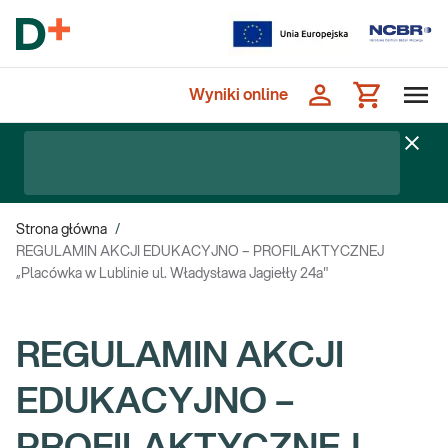
Wyniki online
Strona główna
/
REGULAMIN AKCJI EDUKACYJNO – PROFILAKTYCZNEJ
„Placówka w Lublinie ul. Władysława Jagiełły 24a"
REGULAMIN AKCJI
EDUKACYJNO –