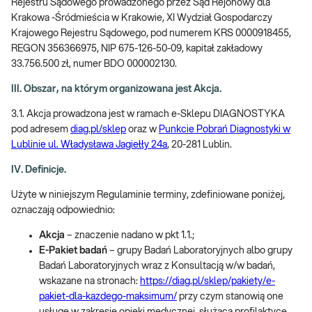
Rejestru Sądowego prowadzonego przez Sąd Rejonowy dla
Krakowa -Śródmieścia w Krakowie, XI Wydział Gospodarczy
Krajowego Rejestru Sądowego, pod numerem KRS 0000918455,
REGON 356366975, NIP 675-126-50-09, kapitał zakładowy
33.756.500 zł, numer BDO 000002130.
III. Obszar, na którym organizowana jest Akcja.
3.1. Akcja prowadzona jest w ramach e-Sklepu DIAGNOSTYKA
pod adresem
diag.pl/sklep
oraz w
Punkcie Pobrań Diagnostyki w
Lublinie ul. Władysława Jagiełły 24a
, 20-281 Lublin.
IV. Definicje.
Użyte w niniejszym Regulaminie terminy, zdefiniowane poniżej,
oznaczają odpowiednio:
Akcja
– znaczenie nadano w pkt 1.1.;
E-Pakiet badań
– grupy Badań Laboratoryjnych albo grupy
Badań Laboratoryjnych wraz z Konsultacją w/w badań,
wskazane na stronach:
https://diag.pl/sklep/pakiety/e-
pakiet-dla-kazdego-maksimum/
przy czym stanowią one