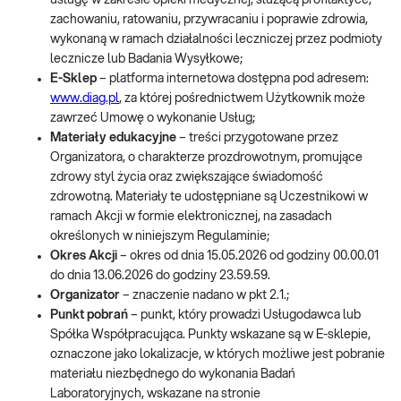
usługę w zakresie opieki medycznej, służącą profilaktyce,
zachowaniu, ratowaniu, przywracaniu i poprawie zdrowia,
wykonaną w ramach działalności leczniczej przez podmioty
lecznicze lub Badania Wysyłkowe;
E-Sklep
– platforma internetowa dostępna pod adresem:
www.diag.pl
, za której pośrednictwem Użytkownik może
zawrzeć Umowę o wykonanie Usług;
Materiały edukacyjne
– treści przygotowane przez
Organizatora, o charakterze prozdrowotnym, promujące
zdrowy styl życia oraz zwiększające świadomość
zdrowotną. Materiały te udostępniane są Uczestnikowi w
ramach Akcji w formie elektronicznej, na zasadach
określonych w niniejszym Regulaminie;
Okres Akcji
– okres od dnia 15.05.2026 od godziny 00.00.01
do dnia 13.06.2026 do godziny 23.59.59.
Organizator
– znaczenie nadano w pkt 2.1.;
Punkt pobrań
– punkt, który prowadzi Usługodawca lub
Spółka Współpracująca. Punkty wskazane są w E-sklepie,
oznaczone jako lokalizacje, w których możliwe jest pobranie
materiału niezbędnego do wykonania Badań
Laboratoryjnych, wskazane na stronie