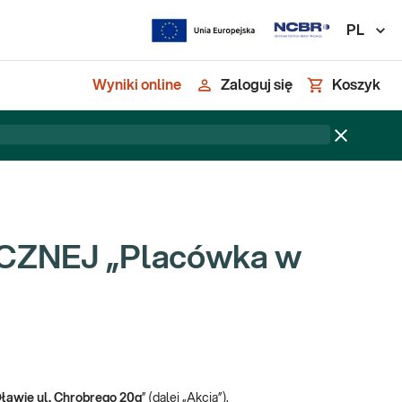
PL
Wyniki online
Zaloguj się
Koszyk
ZNEJ „Placówka w
ławie ul. Chrobrego 20g
” (dalej „Akcja”).