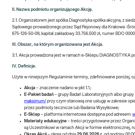
II. Nazwa podmiotu organizującego Akcję.
2.1. Organizatorem jest spółka Diagnostyka spółka akcyjna, z sie
Sądowego prowadzonego przez Sąd Rejonowy dla Krakowa -Śró
675-126-50-09, kapitał zakładowy 33.756.500 zł, numer BDO 000
III. Obszar, na którym organizowana jest Akcja.
3.1. Akcja prowadzona jest w ramach e-Sklepu DIAGNOSTYKA 
IV. Definicje.
Użyte w niniejszym Regulaminie terminy, zdefiniowane poniżej, 
Akcja
– znaczenie nadano w pkt 1.1.;
E-Pakiet badań
– grupy Badań Laboratoryjnych albo grupy
maksimum/
przy czym stanowią one usługę w zakresie opie
przez podmioty lecznicze lub Badania Wysyłkowe;
E-Sklep
– platforma internetowa dostępna pod adresem:
w
Materiały edukacyjne
– treści przygotowane przez Organi
są Uczestnikowi w ramach Akcji w formie elektronicznej, 
Okres Akcji
– okres od dnia
29.06.2026 r.
od godziny 00.00