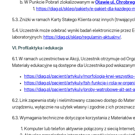
W Punkcie Pobrań zlokalizowanym w
Oławie ul. Chrobre
https://diag.pl/sklep/pakiety/e-pakiet-dla-kazdego
5.3. Zniżki w ramach Karty Stałego Klienta oraz innych (trwającyc
5.4. Uczestnik może odebrać wyniki badań elektronicznie przez
laboratoryjnych:
https://diag.pl/sklep/regulamin-aktualny/
.
VI. Profilaktyka i edukacja
6.1. W ramach uczestnictwa w Akcji, Uczestnik otrzymuje od Orga
Materiały edukacyjne są dostępne dla Uczestnika pod wskazanymi
https://diag.pl/pacjent/artykuly/morfologia-krwi-wszystko
https://diag.pl/pacjent/artykuly/tsh-funkcja-i-rola-w-or
https://diag.pl/pacjent/artykuly/proby-watrobowe-alt-ast-
6.2. Link zapewnia stały i nielimitowany czasowo dostęp do Mat
urządzeniu, wyłącznie na użytek własny i zgodnie z ich przeznacz
6.3. Wymagania techniczne dotyczące korzystania z Materiałów 
Komputer lub telefon aktywnie połączony z siecią Internet;