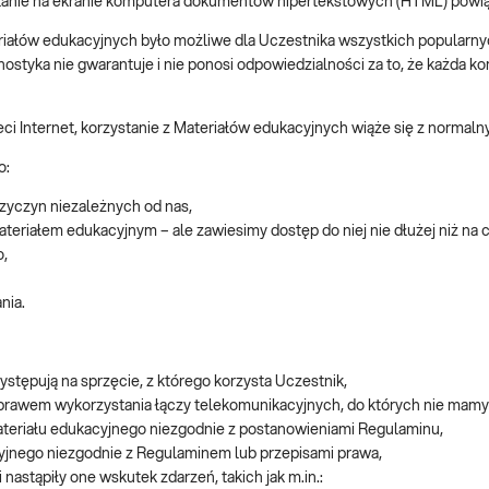
tlanie na ekranie komputera dokumentów hipertekstowych (HTML) powią
ateriałów edukacyjnych było możliwe dla Uczestnika wszystkich popular
tyka nie gwarantuje i nie ponosi odpowiedzialności za to, że każda ko
ci Internet, korzystanie z Materiałów edukacyjnych wiąże się z normalnym
o:
zyczyn niezależnych od nas,
eriałem edukacyjnym – ale zawiesimy dostęp do niej nie dłużej niż na c
o,
nia.
stępują na sprzęcie, z którego korzysta Uczestnik,
prawem wykorzystania łączy telekomunikacyjnych, do których nie mamy 
 Materiału edukacyjnego niezgodnie z postanowieniami Regulaminu,
cyjnego niezgodnie z Regulaminem lub przepisami prawa,
astąpiły one wskutek zdarzeń, takich jak m.in.: