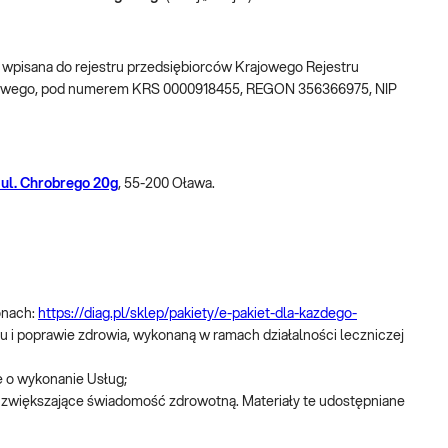
w, wpisana do rejestru przedsiębiorców Krajowego Rejestru
ądowego, pod numerem KRS 0000918455, REGON 356366975, NIP
 ul. Chrobrego 20g
, 55-200 Oława.
onach:
https://diag.pl/sklep/pakiety/e-pakiet-dla-kazdego-
u i poprawie zdrowia, wykonaną w ramach działalności leczniczej
 o wykonanie Usług;
z zwiększające świadomość zdrowotną. Materiały te udostępniane