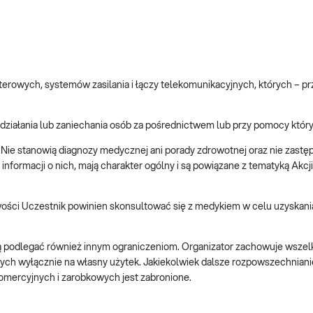
terowych, systemów zasilania i łączy telekomunikacyjnych, których – p
 działania lub zaniechania osób za pośrednictwem lub przy pomocy kt
. Nie stanowią diagnozy medycznej ani porady zdrowotnej oraz nie zastę
formacji o nich, mają charakter ogólny i są powiązane z tematyką Akcji.
wości Uczestnik powinien skonsultować się z medykiem w celu uzyskania
ą podlegać również innym ograniczeniom. Organizator zachowuje wszelk
nych wyłącznie na własny użytek. Jakiekolwiek dalsze rozpowszechnian
mercyjnych i zarobkowych jest zabronione.