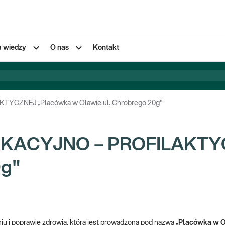
a wiedzy
O nas
Kontakt
CZNEJ „Placówka w Oławie ul. Chrobrego 20g"
KACYJNO – PROFILAKTYC
0g"
niu i poprawie zdrowia, która jest prowadzona pod nazwą „
Placówka w O