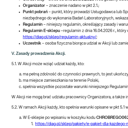
Organizator
– znaczenie nadano w pkt 2.1.;
Punkt pobrań
– punkt, który prowadzi Usługodawca lub Spó
niezbędnego do wykonania Badań Laboratoryjnych, wskaza
Regulamin
– niniejszy regulamin, określający zasady i warun
Regulamin E-sklepu
–regulamin z dnia 16.04.2026 r., kt
https://diag.pl/sklep/regulamin-aktualny/
;
Uczestnik
– osoba fizyczna biorąca udział w Akcji lub zam
V. Zasady prowadzenia Akcji.
5.1. W Akcji może wziąć udział każdy, kto:
ma pełną zdolność do czynności prawnych, to jest ukończył
ma miejsce zamieszkania na terenie Polski,
spełnia wszystkie pozostałe warunki niniejszego Regulami
W Akcji nie mogą brać udziału pracownicy Organizatora, a takż
5.2. W ramach Akcji każdy, kto spełnia warunki opisane w pkt 5.1 w
W E-sklepie po wpisaniu w koszyku kodu
CHROBREGO06
https://diag.pl/sklep/pakiety/e-pakiet-dla-kazdeg