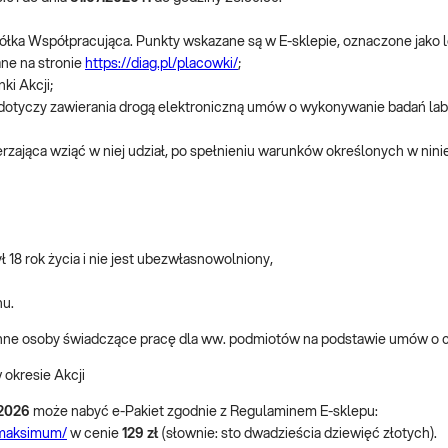
łka Współpracująca. Punkty wskazane są w E-sklepie, oznaczone jako lo
ne na stronie
https://diag.pl/placowki/
;
ki Akcji;
óry dotyczy zawierania drogą elektroniczną umów o wykonywanie badań l
ierzająca wziąć w niej udział, po spełnieniu warunków określonych w nin
 18 rok życia i nie jest ubezwłasnowolniony,
nu.
e inne osoby świadczące pracę dla ww. podmiotów na podstawie umów o
 okresie Akcji
2026
może nabyć e-Pakiet zgodnie z Regulaminem E-sklepu:
o-maksimum/
w cenie
129 zł
(słownie: sto dwadzieścia dziewięć złotych).