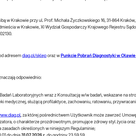
dzibą w Krakowie przy ul. Prof. Michała Życzkowskiego 16, 31-864 Krakó
dmieścia w Krakowie, XI Wydział Gospodarczy Krajowego Rejestru S
002130.
pod adresem
diag.pl/sklep
oraz w
Punkcie Pobrań Diagnostyki w Oławie
oznaczają odpowiednio:
 Badań Laboratoryjnych wraz z Konsultacją w/w badań, wskazane na str
ki medycznej, służącą profilaktyce, zachowaniu, ratowaniu, przywracani
ww.diag.pl
, za której pośrednictwem Użytkownik może zawrzeć Umowę
zatora, o charakterze prozdrowotnym, promujące zdrowy styl życia ora
na zasadach określonych w niniejszym Regulaminie;
.01 do dnia
31.07.2026 r.
do godziny 23.59.59.