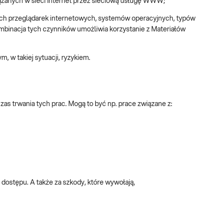
zanych w sieci Internet przez sieciową usługę WWW;
nych przeglądarek internetowych, systemów operacyjnych, typów
mbinacja tych czynników umożliwia korzystanie z Materiałów
, w takiej sytuacji, ryzykiem.
zas trwania tych prac. Mogą to być np. prace związane z:
dostępu. A także za szkody, które wywołają,