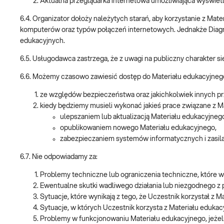
Aktualna przeglądarka internetowa umożliwiająca wyświe
6.4. Organizator dołoży należytych starań, aby korzystanie z M
komputerów oraz typów połączeń internetowych. Jednakże Diagnos
edukacyjnych.
6.5. Usługodawca zastrzega, że z uwagi na publiczny charakter sie
6.6. Możemy czasowo zawiesić dostęp do Materiału edukacyjneg
ze względów bezpieczeństwa oraz jakichkolwiek innych pr
kiedy będziemy musieli wykonać jakieś prace związane z Mat
ulepszaniem lub aktualizacją Materiału edukacyjneg
opublikowaniem nowego Materiału edukacyjnego,
zabezpieczaniem systemów informatycznych i zasila
6.7. Nie odpowiadamy za:
Problemy techniczne lub ograniczenia techniczne, które wy
Ewentualne skutki wadliwego działania lub niezgodnego z 
Sytuacje, które wynikają z tego, że Uczestnik korzystał z
Sytuacje, w których Uczestnik korzysta z Materiału eduka
Problemy w funkcjonowaniu Materiału edukacyjnego, jeżeli n