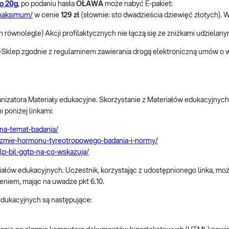
go 20g
, po podaniu hasła
OŁAWA
może nabyć E-pakiet:
-maksimum/
w cenie
129 zł
(słownie: sto dwadzieścia dziewięć złotych). W
h równolegle) Akcji profilaktycznych nie łączą się ze zniżkami udzielanym
 E-Sklep zgodnie z regulaminem zawierania drogą elektroniczną umów o
nizatora Materiały edukacyjne. Skorzystanie z Materiałów edukacyjnych 
 poniżej linkami:
-na-temat-badania/
ganizmie-hormonu-tyreotropowego-badania-i-normy/
alp-bil-ggtp-na-co-wskazuja/
eriałów edukacyjnych. Uczestnik, korzystając z udostępnionego linka, m
eniem, mając na uwadze pkt 6.10.
edukacyjnych są następujące: