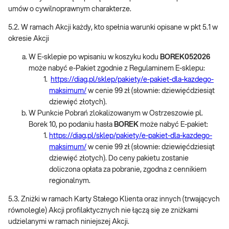
umów o cywilnoprawnym charakterze.
5.2. W ramach Akcji każdy, kto spełnia warunki opisane w pkt 5.1 w
okresie Akcji
W E-sklepie po wpisaniu w koszyku kodu
BOREK052026
może nabyć e-Pakiet zgodnie z Regulaminem E-sklepu:
https://diag.pl/sklep/pakiety/e-pakiet-dla-kazdego-
maksimum/
w cenie 99 zł (słownie: dziewięćdziesiąt
dziewięć złotych).
W Punkcie Pobrań zlokalizowanym w Ostrzeszowie pl.
Borek 10, po podaniu hasła
BOREK
może nabyć E-pakiet:
https://diag.pl/sklep/pakiety/e-pakiet-dla-kazdego-
maksimum/
w cenie 99 zł (słownie: dziewięćdziesiąt
dziewięć złotych). Do ceny pakietu zostanie
doliczona opłata za pobranie, zgodna z cennikiem
regionalnym.
5.3. Zniżki w ramach Karty Stałego Klienta oraz innych (trwających
równolegle) Akcji profilaktycznych nie łączą się ze zniżkami
udzielanymi w ramach niniejszej Akcji.