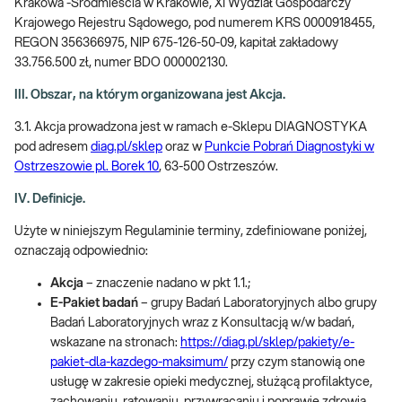
Krakowa -Śródmieścia w Krakowie, XI Wydział Gospodarczy
Krajowego Rejestru Sądowego, pod numerem KRS 0000918455,
REGON 356366975, NIP 675-126-50-09, kapitał zakładowy
33.756.500 zł, numer BDO 000002130.
III. Obszar, na którym organizowana jest Akcja.
3.1. Akcja prowadzona jest w ramach e-Sklepu DIAGNOSTYKA
pod adresem
diag.pl/sklep
oraz w
Punkcie Pobrań Diagnostyki w
Ostrzeszowie pl. Borek 10
, 63-500 Ostrzeszów.
IV. Definicje.
Użyte w niniejszym Regulaminie terminy, zdefiniowane poniżej,
oznaczają odpowiednio:
Akcja
– znaczenie nadano w pkt 1.1.;
E-Pakiet badań
– grupy Badań Laboratoryjnych albo grupy
Badań Laboratoryjnych wraz z Konsultacją w/w badań,
wskazane na stronach:
https://diag.pl/sklep/pakiety/e-
pakiet-dla-kazdego-maksimum/
przy czym stanowią one
usługę w zakresie opieki medycznej, służącą profilaktyce,