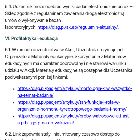
5.4. Uczestnik może odebrać wyniki badań elektronicznie przez E-
Sklep zgodnie z regulaminem zawierania drogą elektroniczną
umów o wykonywanie badań
laboratoryjnych:
https://diag.pl/sklep/regulamin-aktualny/
.
VI. Profilaktyka i edukacja
6.1. W ramach uczestnictwa w Akcji, Uczestnik otrzymuje od
Organizatora Materiały edukacyjne. Skorzystanie z Materiałów
edukacyjnych ma charakter dobrowolny i nie stanowi warunku
udziału w Akcji. Materiały edukacyjne są dostępne dla Uczestnika
pod wskazanymi poniżej linkami:
https://diag.pl/pacjent/artykuly/morfologia-krwi-wszystko-
na-temat-badania/
https://diag.pl/pacjent/artykuly/tsh-funkcja-i-rola-w-
organizmie-hormonu-tyreotropowego-badania-i-normy/
https://diag.pl/pacjent/artykuly/proby-watrobowe-alt-ast-
alp-bil-ggtp-na-co-wskazuja/
6.2. Link zapewnia stały i nielimitowany czasowo dostęp do