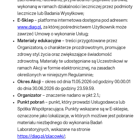
zachowaniu, ratowaniu, przywracaniu i poprawie zdrowia,
wykonaną w ramach działalności leczniczej przez podmioty
lecznicze lub Badania Wysyłkowe;
E-Sklep
– platforma internetowa dostępna pod adresem:
www.diag.pl
, za której pośrednictwem Użytkownik może
zawrzeć Umowę o wykonanie Usług;
Materiały edukacyjne
– treści przygotowane przez
Organizatora, o charakterze prozdrowotnym, promujące
zdrowy styl życia oraz zwiększające świadomość
zdrowotną. Materiały te udostępniane są Uczestnikowi w
ramach Akcji w formie elektronicznej, na zasadach
określonych w niniejszym Regulaminie;
Okres Akcji
– okres od dnia 11.05.2026 od godziny 00.00.01
do dnia 30.06.2026 do godziny 23.59.59.
Organizator
– znaczenie nadano w pkt 2.1.;
Punkt pobrań
– punkt, który prowadzi Usługodawca lub
Spółka Współpracująca. Punkty wskazane są w E-sklepie,
oznaczone jako lokalizacje, w których możliwe jest pobranie
materiału niezbędnego do wykonania Badań
Laboratoryjnych, wskazane na stronie
https://diag.pl/placowki/
;