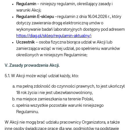
Regulamin
– niniejszy regulamin, określający zasady i
warunki Akcji;
Regulamin E-sklepu
–regulamin z dnia 16.04.2026 r., który
dotyczy zawierania drogą elektroniczną umów o
wykonywanie badań laboratoryjnych dostępny pod adresem
https://diag.pl/sklep/regulamin-aktualny/
;
Uczestnik
– osoba fizyczna biorąca udział w Akcji lub
zamierzająca wziąć w niej udział, po spełnieniu warunków
określonych w niniejszym Regulaminie;
V. Zasady prowadzenia Akcji.
5.1. W Akcji może wziąć udział każdy, kto:
ma pełną zdolność do czynności prawnych, to jest ukończył
18 rok życia i nie jest ubezwłasnowolniony,
ma miejsce zamieszkania na terenie Polski,
spełnia wszystkie pozostałe warunki niniejszego
Regulaminu.
W Akcji nie mogą brać udziału pracownicy Organizatora, a także
inne osoby świadczące pracę dla ww. podmiotów na podstawie