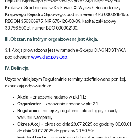
Rejestru Sądowego prowadzonego przez Sąd Rejonowy dla
Krakowa -Śródmieścia w Krakowie, XI Wydział Gospodarczy
Krajowego Rejestru Sądowego, pod numerem KRS 0000918455,
REGON 356366975, NIP 675-126-50-09, kapitał zakładowy
33.756.500 zł, numer BDO 000002130.
III. Obszar, na którym organizowana jest Akcja.
3.1. Akcja prowadzona jest w ramach e-Sklepu DIAGNOSTYKA
pod adresem
www.diag.pl/sklep.
IV. Definicje.
Użyte w niniejszym Regulaminie terminy, zdefiniowane poniżej,
oznaczają odpowiednio:
Akcja
– znaczenie nadano w pkt 1.1.;
Organizator
– znaczenie nadano w pkt 2.1.;
Regulamin
– niniejszy regulamin, określający zasady i
warunki Kampanii;
Okres Akcji
– okres od dnia 28.07.2025 od godziny 00.00.01
do dnia 29.07.2025 do godziny 23.59.59;