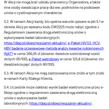
W Akcji nie mogą brać udziału pracownicy Organizatora, a także
inne osoby świadczące pracę dla ww. podmiotów na podstawie
umów o cywilnoprawnym charakterze.
5.2. W ramach Akcji każdy, kto spełnia warunki opisane w pkt 5.1 w
okresie Akcji po wpisaniu kodu DW2025 może nabyć zgodnie z
Regulaminem zawierania drogą elektroniczną umów o
wykonywanie badań laboratoryjnych:
https://diag.pl/sklep/regulamin-aktualny/
,
e-Pakiet HIV1/2, HCV,
HBV badanie przesiewowe metodą analizy kwasów nukleinowych
(NAT)
w cenie 266,05 zł (słownie: dwieście sześćdziesiąt sześć
złotych 05/100),
e-Pakiet wątrobowy
w cenie 125,8 zł (słownie: sto
dwadzieścia pięć złotych 80/100).
5.3. W ramach Akcji nie mają zastosowania inne zniżki w tym zniżki
w ramach Karty Stałego Klienta.
5.4. Uczestnik może odebrać wyniki badań elektronicznie przez e-
Sklep zgodnie z regulaminem zawierania drogą elektroniczną
umów o wykonywanie badań
laboratoryjnych:
https://diag.pl/sklep/regulamin-aktualny/
.