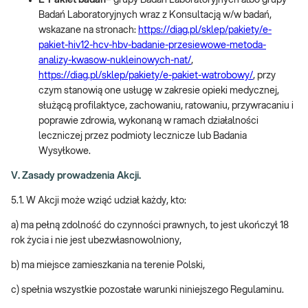
E-Pakiet badań
– grupy Badań Laboratoryjnych albo grupy
Badań Laboratoryjnych wraz z Konsultacją w/w badań,
wskazane na stronach:
https://diag.pl/sklep/pakiety/e-
pakiet-hiv12-hcv-hbv-badanie-przesiewowe-metoda-
analizy-kwasow-nukleinowych-nat/
,
https://diag.pl/sklep/pakiety/e-pakiet-watrobowy/
, przy
czym stanowią one usługę w zakresie opieki medycznej,
służącą profilaktyce, zachowaniu, ratowaniu, przywracaniu i
poprawie zdrowia, wykonaną w ramach działalności
leczniczej przez podmioty lecznicze lub Badania
Wysyłkowe.
V. Zasady prowadzenia Akcji.
5.1. W Akcji może wziąć udział każdy, kto:
a) ma pełną zdolność do czynności prawnych, to jest ukończył 18
rok życia i nie jest ubezwłasnowolniony,
b) ma miejsce zamieszkania na terenie Polski,
c) spełnia wszystkie pozostałe warunki niniejszego Regulaminu.