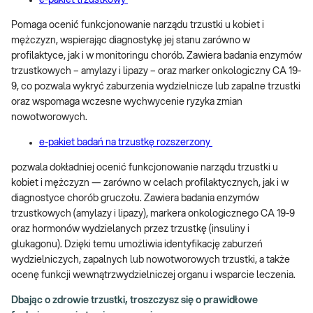
Pomaga ocenić funkcjonowanie narządu trzustki u kobiet i
mężczyzn, wspierając diagnostykę jej stanu zarówno w
profilaktyce, jak i w monitoringu chorób. Zawiera badania enzymów
trzustkowych – amylazy i lipazy – oraz marker onkologiczny CA 19-
9, co pozwala wykryć zaburzenia wydzielnicze lub zapalne trzustki
oraz wspomaga wczesne wychwycenie ryzyka zmian
nowotworowych.
e-pakiet badań na trzustkę rozszerzony
pozwala dokładniej ocenić funkcjonowanie narządu trzustki u
kobiet i mężczyzn — zarówno w celach profilaktycznych, jak i w
diagnostyce chorób gruczołu. Zawiera badania enzymów
trzustkowych (amylazy i lipazy), markera onkologicznego CA 19-9
oraz hormonów wydzielanych przez trzustkę (insuliny i
glukagonu). Dzięki temu umożliwia identyfikację zaburzeń
wydzielniczych, zapalnych lub nowotworowych trzustki, a także
ocenę funkcji wewnątrzwydzielniczej organu i wsparcie leczenia.
Dbając o zdrowie trzustki, troszczysz się o prawidłowe