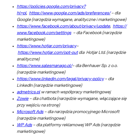
https://policies.google.com/privacy?
hl=pl
,
https://www.google.com/ads/preferences/
– dla
Google (narzędzia wymagane, analityczne i marketingowe)
https://www.facebook.com/about/privacy/update
,
https://
www.facebook.com/settings
– dla Facebook (narzędzie
marketingowe)
https://www.hotjar.com/privacy
–
https://www.hotjar.com/opt-out
dla Hotjar Ltd. (narzędzie
analityczne)
https://www.salesmanago.pl/
– dla Benhauer Sp. z o.o.
(narzędzie marketingowe)
https://www.linkedin.com/legal/privacy-policy
– dla
LinkedIn (narzędzie marketingowe)
admetrics.pl
w ramach współpracy marketingowej
Zowie
– dla chatbota (narzędzie wymagane, włączające się
przy wejściu na stronę)
Microsoft Ads
– dla narzędzia promocyjnego Microsoft
(narzędzie marketingowe)
WP Ads
– dla platformy reklamowej WP Ads (narzędzie
marketingowe)