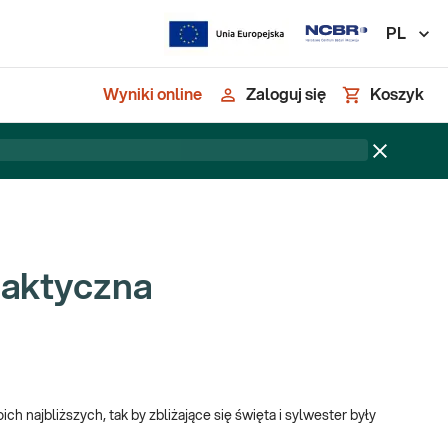
PL
Wyniki online
Zaloguj się
Koszyk
ilaktyczna
h najbliższych, tak by zbliżające się święta i sylwester były