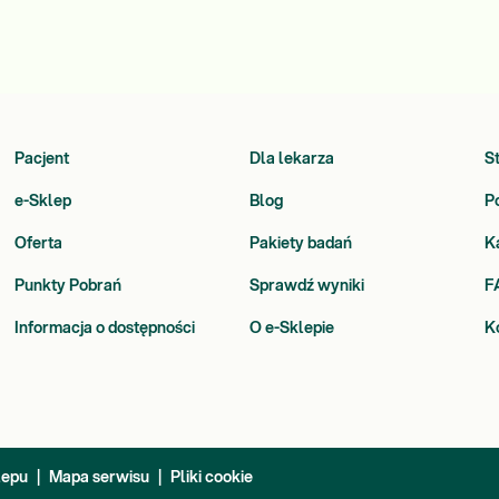
Pacjent
Dla lekarza
S
e-Sklep
Blog
P
Oferta
Pakiety badań
K
Punkty Pobrań
Sprawdź wyniki
F
Informacja o dostępności
O e-Sklepie
K
lepu
|
Mapa serwisu
|
Pliki cookie