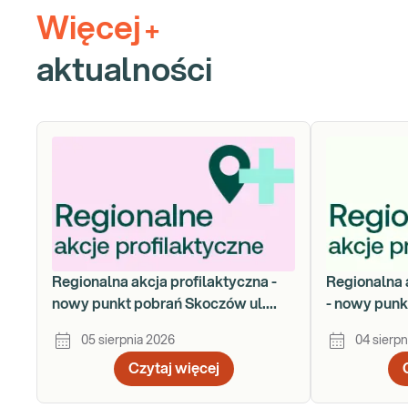
Więcej
+
aktualności
Regionalna akcja profilaktyczna -
Regionalna 
nowy punkt pobrań Skoczów ul.
- nowy punk
Gustawa Morcinka 18a
Łukasiewic
05 sierpnia 2026
04 sierpn
Czytaj więcej