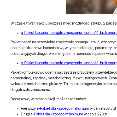
W czasie trwania akcji, będziesz mieć możliwość zakupu 2 paki
e-Pakiet badania na ciągłe zmęczenie i senność, brak ener
Pakiet badań na przewlekłe zmęczenie pomaga ustalić, czy przyc
obejmuje kluczowe badania krwi, w tym morfologię, parametry tarc
odczuwających długotrwałe zmęczenie, senność i spadek witalno
e-Pakiet badania na ciągłe zmęczenie i senność, brak ener
Pakiet kompleksowo ocenia najczęstsze przyczyny przewlekłego z
hormonalnej, zapalnej, metabolicznej i funkcji narządowych. Zes
wskaźniki metabolizmu glukozy. To szeroka diagnostyka, która 
długotrwałe zmęczenie.
Dodatkowo, w ramach akcji, możesz też nabyć:
Pierwszy
e-Pakiet dla każdego maksimum
w cenie 268,8 zł
Drugi
e-Pakiet dla każdego maksimum
w cenie 220 zł