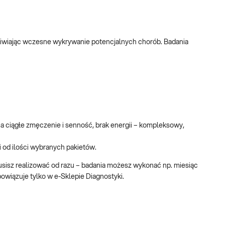
ożliwiając wczesne wykrywanie potencjalnych chorób. Badania
na ciągłe zmęczenie i senność, brak energii – kompleksowy,
i od ilości wybranych pakietów.
usisz realizować od razu – badania możesz wykonać np. miesiąc
owiązuje tylko w e-Sklepie Diagnostyki.