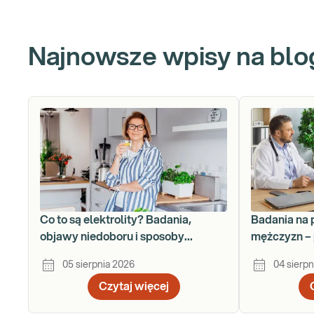
Najnowsze wpisy na blo
Co to są elektrolity? Badania,
Badania na 
objawy niedoboru i sposoby
mężczyzn – 
uzupełniania
krok po kro
05 sierpnia 2026
04 sierpn
Czytaj więcej