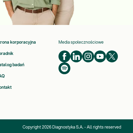
trona korporacyjna
Media społecznościowe
oradnik
atalog badań
AQ
ontakt
Copyright
2026
Diagnostyka S.A. - All rights reserved