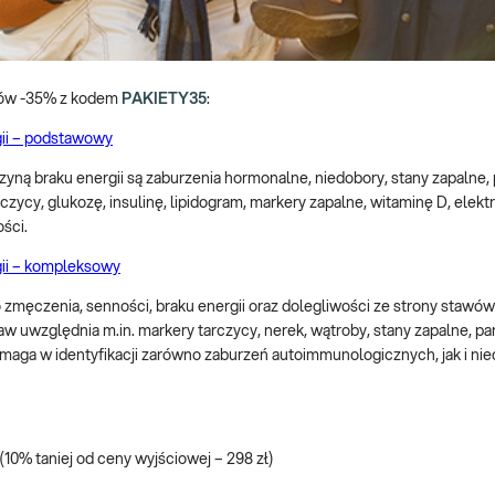
etów -35% z kodem
PAKIETY35
:
gii – podstawowy
zyną braku energii są zaburzenia hormonalne, niedobory, stany zapaln
zycy, glukozę, insulinę, lipidogram, markery zapalne, witaminę D, elek
ści.
gii – kompleksowy
męczenia, senności, braku energii oraz dolegliwości ze strony stawów,
taw uwzględnia m.in. markery tarczycy, nerek, wątroby, stany zapalne, 
pomaga w identyfikacji zarówno zaburzeń autoimmunologicznych, jak i
 (10% taniej od ceny wyjściowej – 298 zł)