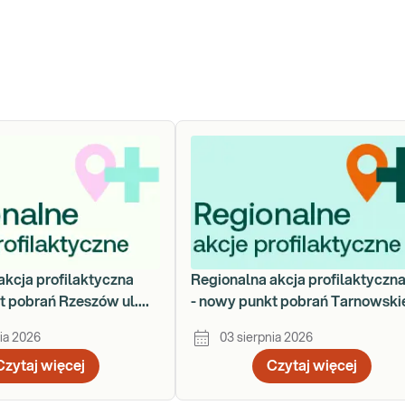
akcja profilaktyczna
Regionalna akcja profilaktyczn
t pobrań Rzeszów ul.
- nowy punkt pobrań Tarnowski
za 78
Góry - ul. Nakielska 54
ia 2026
03 sierpnia 2026
Czytaj więcej
Czytaj więcej