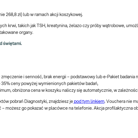
 268,8 zł) lub w ramach akcji koszykowej.
nych krwi, takich jak TSH, kreatynina, żelazo czy próby wątrobowe, um
 atakowane organy.
d świętami.
łe zmęczenie i senność, brak energii – podstawowy lub e-Pakiet badania 
o 35% ceny powyżej wymienionych pakietów badań,
simum, obniżona cena w koszyku naliczy się automatycznie, w zależnośc
któw pobrań Diagnostyki, znajdziesz je
pod tym linkiem
. Vouchera nie m
 – możesz go pokazać w placówce na telefonie. Akcja profilaktyczna ob