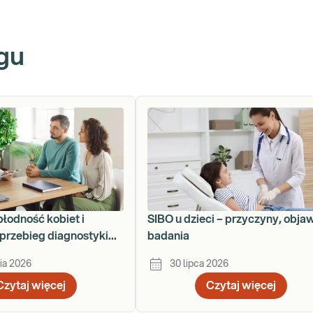
gu
płodność kobiet i
SIBO u dzieci – przyczyny, obja
przebieg diagnostyki
badania
ku
ia 2026
30 lipca 2026
Czytaj więcej
Czytaj więcej