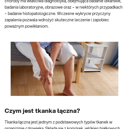
choroby ma właściwa diagnostyka, obejmująca badanie lekarskie,
badania laboratoryjne, obrazowe oraz – w niektórych przypadkach
– badanie histopatologiczne. Wczesne wykrycie przyczyny
zapalenia pozwala wdrożyć skuteczne leczenie i zapobiec
poważnym powikłaniom.
Czym jest tkanka łączna?
Tkanka łączna jest jednym z podstawowych typów tkanek w
organizmie człowieka. Składa się z komórek, włókien białkowych