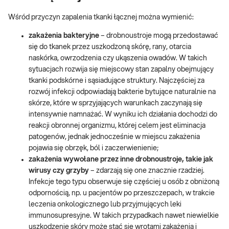
Wśród przyczyn zapalenia tkanki łącznej można wymienić:
zakażenia bakteryjne
– drobnoustroje mogą przedostawać
się do tkanek przez uszkodzoną skórę, rany, otarcia
naskórka, owrzodzenia czy ukąszenia owadów. W takich
sytuacjach rozwija się miejscowy stan zapalny obejmujący
tkanki podskórne i sąsiadujące struktury. Najczęściej za
rozwój infekcji odpowiadają bakterie bytujące naturalnie na
skórze, które w sprzyjających warunkach zaczynają się
intensywnie namnażać. W wyniku ich działania dochodzi do
reakcji obronnej organizmu, której celem jest eliminacja
patogenów, jednak jednocześnie w miejscu zakażenia
pojawia się obrzęk, ból i zaczerwienienie;
zakażenia wywołane przez inne drobnoustroje, takie jak
wirusy czy grzyby
– zdarzają się one znacznie rzadziej.
Infekcje tego typu obserwuje się częściej u osób z obniżoną
odpornością, np. u pacjentów po przeszczepach, w trakcie
leczenia onkologicznego lub przyjmujących leki
immunosupresyjne. W takich przypadkach nawet niewielkie
uszkodzenie skóry może stać się wrotami zakażenia i