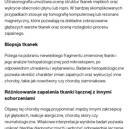
Ultrasonografia umożliwia ocenę struktur tkanek miękkich oraz
wykrycie obecności płynu lub ropni. W bardziej skomplikowanych
przypadkach stosuje się tomografię komputerową lub rezonans
magnetyczny, które pozwalają na dokładne zobrazowanie
głębszych warstw tkanek oraz ocenę rozległości procesu
zapalnego.
Biopsja tkanek
Polega na pobraniu niewielkiego fragmentu zmienionej tkanki i
jego analizie histopatologicznej pod mikroskopem, po
odpowiednim utrwaleniu i wybarwieniu. Badanie histopatologiczne
pozwala określić charakter zmian zapalnych oraz wykluczyć inne
choroby, takie jak nowotwory czy choroby ziarniniakowe.
Różnicowanie zapalenia tkanki łącznej z innymi
schorzeniami
Objawy tej choroby mogą przypominać między innymi zakrzepicę
żył głębokich, reakcje alergiczne, choroby skóry czy
reumatologiczne. Właściwa interpretacja wyników badań pozwala
uniknąć błędów diagnostycznych i wdrożyć odpowiednie leczenie.