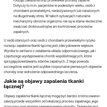
rodzaju zakażenia oraz przewlekłe procesy zapalne.
Dotyczy to m.in. pacjentów w podeszłym wieku, osób z
chorobami przewlekłymi, niedożywionych lub narażonych
na długotrwały stres. W takich sytuacjach naturalne
mechanizmy obronne organizmu nie są w stanie skutecznie
zwalczać drobnoustrojów ani kontrolować procesów
zapalnych.
U osób starszych oraz osób z chorobami przewlekłymi ryzyko
rozwoju zapalenia tkanki łącznej jest zdecydowanie większe.
Wynika to zarówno z osłabienia układu odpornościowego, jak i
częstszego występowania chorób współistniejących, które
sprzyjają powstawaniu stanów zapalnych. Z tego powodu
szczególnie ważne jest szybkie rozpoznanie pierwszych objawów
choroby oraz wdrożenie odpowiedniego leczenia.
Jakie są objawy zapalenia tkanki
łącznej?
Objawy zapalenia tkanki łącznej mogą być bardzo zróżnicowane i
zależą przede wszystkim od lokalizacji procesu zapalnego, jego
przyczyny oraz stopnia zaawansowania choroby. Tkanka łączna