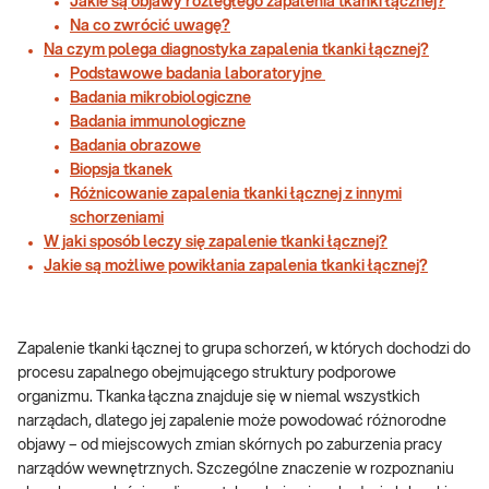
Jakie są objawy rozległego zapalenia tkanki łącznej?
Na co zwrócić uwagę?
Na czym polega diagnostyka zapalenia tkanki łącznej?
Podstawowe badania laboratoryjne
Badania mikrobiologiczne
Badania immunologiczne
Badania obrazowe
Biopsja tkanek
Różnicowanie zapalenia tkanki łącznej z innymi
schorzeniami
W jaki sposób leczy się zapalenie tkanki łącznej?
Jakie są możliwe powikłania zapalenia tkanki łącznej?
Zapalenie tkanki łącznej to grupa schorzeń, w których dochodzi do
procesu zapalnego obejmującego struktury podporowe
organizmu. Tkanka łączna znajduje się w niemal wszystkich
narządach, dlatego jej zapalenie może powodować różnorodne
objawy – od miejscowych zmian skórnych po zaburzenia pracy
narządów wewnętrznych. Szczególne znaczenie w rozpoznaniu