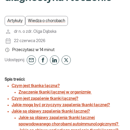
Artykuły
Wiedza o chorobach
dr n. o zdr. Olga Dąbska
22 czerwca 2026
Przeczytasz w
14
minut
Udostępnij
Spis treści:
Czym jest tkanka łączna?
Znaczenie tkanki łącznej w organizmie
Czym jest zapalenie tkanki łącznej?
Jakie mogą być przyczyny zapalenia tkanki łącznej?
Jakie są objawy zapalenia tkanki łącznej?
Jakie są objawy zapalenia tkanki łącznej
spowodowanego chorobami autoimmunologicznymi?