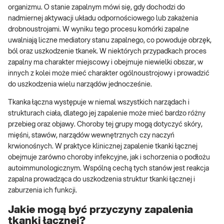
organizmu. O stanie zapalnym mówi się, gdy dochodzi do
nadmiernej aktywacji układu odpornościowego lub zakażenia
drobnoustrojami. W wyniku tego procesu komórki zapalne
uwalniają liczne mediatory stanu zapalnego, co powoduje obrzęk,
ból oraz uszkodzenie tkanek. W niektórych przypadkach proces
zapalny ma charakter miejscowy i obejmuje niewielki obszar, w
innych z kolei może mieć charakter ogólnoustrojowy i prowadzić
do uszkodzenia wielu narządów jednocześnie.
Tkanka łączna występuje w niemal wszystkich narządach i
strukturach ciała, dlatego jej zapalenie może mieć bardzo różny
przebieg oraz objawy. Choroby tej grupy mogą dotyczyć skóry,
mięśni, stawów, narządów wewnętrznych czy naczyń
krwionośnych. W praktyce klinicznej zapalenie tkanki łącznej
obejmuje zarówno choroby infekcyjne, jak i schorzenia o podłożu
autoimmunologicznym. Wspólną cechą tych stanów jest reakcja
zapalna prowadząca do uszkodzenia struktur tkanki łącznej i
zaburzenia ich funkcji.
Jakie mogą być przyczyny zapalenia
tkanki łącznej?