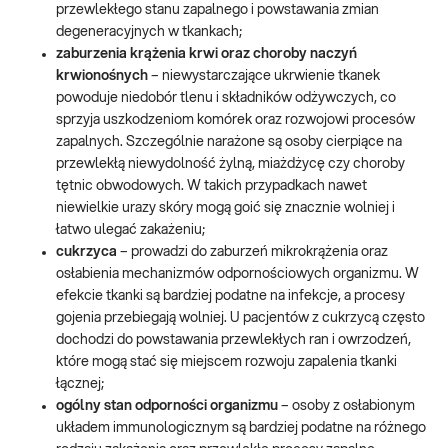
przewlekłego stanu zapalnego i powstawania zmian
degeneracyjnych w tkankach;
zaburzenia krążenia krwi oraz choroby naczyń
krwionośnych
– niewystarczające ukrwienie tkanek
powoduje niedobór tlenu i składników odżywczych, co
sprzyja uszkodzeniom komórek oraz rozwojowi procesów
zapalnych. Szczególnie narażone są osoby cierpiące na
przewlekłą niewydolność żylną, miażdżycę czy choroby
tętnic obwodowych. W takich przypadkach nawet
niewielkie urazy skóry mogą goić się znacznie wolniej i
łatwo ulegać zakażeniu;
cukrzyca
– prowadzi do zaburzeń mikrokrążenia oraz
osłabienia mechanizmów odpornościowych organizmu. W
efekcie tkanki są bardziej podatne na infekcje, a procesy
gojenia przebiegają wolniej. U pacjentów z cukrzycą często
dochodzi do powstawania przewlekłych ran i owrzodzeń,
które mogą stać się miejscem rozwoju zapalenia tkanki
łącznej;
ogólny stan odporności organizmu
– osoby z osłabionym
układem immunologicznym są bardziej podatne na różnego