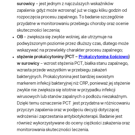
surowicy
– jest jednym z najczulszych wskaźników
zapalenia gdyż może wzrosnąć już w ciągu kilku godzin od
rozpoczęcia procesu zapalnego. To badanie szczególnie
przydatne w monitorowaniu przebiegu choroby oraz ocenie
skuteczności leczenia;
OB
– zwiększa się zwykle wolniej, ale utrzymuje na
podwyższonym poziomie przez dłuższy czas, dlatego może
wskazywać na przewlekły charakter procesu zapalnego;
stężenie prokalcytoniny (PCT –
Prokalcytonina ilościowo
)
w surowicy
– wzrost stężenia PCT, białka stanu zapalnego,
wzrasta przede wszystkim w przebiegu zakażeń
bakteryjnych. Prokalcytonina jest bardziej swoistym
markerem infekcji bakteryjnej niż CRP, ponieważ jej stężenie
zwykle nie zwiększa się istotnie w przypadku infekcji
wirusowych lub stanów zapalnych o podłożu niezakaźnym.
Dzięki temu oznaczenie PCT jest przydatna w różnicowaniu
przyczyn zapalenia oraz w podjęciu decyzji dotyczącej
wdrożenia i zaprzestania antybiotykoterapii. Badanie jest
również wykorzystywane do oceny ciężkości zakażenia oraz
monitorowania skuteczności leczenia.