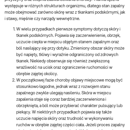
występuje w różnych strukturach organizmu, dlatego stan zapalny
może obejmować zarówno skórę wraz z tkankami podskórnymi, jak
i stawy, mięśnie czy narządy wewnętrzne.
W wielu przypadkach pierwsze symptomy dotyczą skóry i
tkanek podskórnych. Pojawia się zaczerwienienie, obrzęk,
uczucie ciepła w miejscu objętym stanem zapalnym oraz
ból nasilający się przy dotyku. Zmieniony obszar skóry może
być napięty, tkliwy i wyraźnie odgraniczony od zdrowych
tkanek. Niekiedy obserwuje się również zwiększoną
wrażliwość na ucisk oraz ograniczenie ruchomości w
obrębie zajętej okolicy.
W początkowej fazie choroby objawy miejscowe mogą być
stosunkowo łagodne, jednak wraz z rozwojem stanu
zapalnego zwykle ulegają nasileniu. Skóra w miejscu
zapalenia staje się coraz bardziej zaczerwieniona i
obrzęknięta, a ból może przybierać charakter pulsujący lub
piekący. W niektórych przypadkach pojawia się także
uczucie napięcia skóry oraz trudność w wykonywaniu
ruchów w obrębie zajętej części ciała. Jeżeli proces zapalny