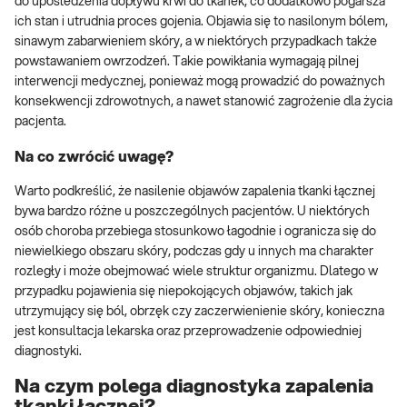
do upośledzenia dopływu krwi do tkanek, co dodatkowo pogarsza
ich stan i utrudnia proces gojenia. Objawia się to nasilonym bólem,
sinawym zabarwieniem skóry, a w niektórych przypadkach także
powstawaniem owrzodzeń. Takie powikłania wymagają pilnej
interwencji medycznej, ponieważ mogą prowadzić do poważnych
konsekwencji zdrowotnych, a nawet stanowić zagrożenie dla życia
pacjenta.
Na co zwrócić uwagę?
Warto podkreślić, że nasilenie objawów zapalenia tkanki łącznej
bywa bardzo różne u poszczególnych pacjentów. U niektórych
osób choroba przebiega stosunkowo łagodnie i ogranicza się do
niewielkiego obszaru skóry, podczas gdy u innych ma charakter
rozległy i może obejmować wiele struktur organizmu. Dlatego w
przypadku pojawienia się niepokojących objawów, takich jak
utrzymujący się ból, obrzęk czy zaczerwienienie skóry, konieczna
jest konsultacja lekarska oraz przeprowadzenie odpowiedniej
diagnostyki.
Na czym polega diagnostyka zapalenia
tkanki łącznej?