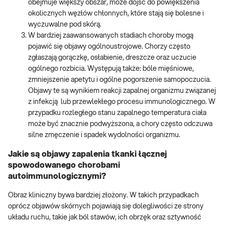
obejmuje większy obszar, może dojść do powiększenia
okolicznych węzłów chłonnych, które stają się bolesne i
wyczuwalne pod skórą.
W bardziej zaawansowanych stadiach choroby mogą
pojawić się objawy ogólnoustrojowe. Chorzy często
zgłaszają gorączkę, osłabienie, dreszcze oraz uczucie
ogólnego rozbicia. Występują także: bóle mięśniowe,
zmniejszenie apetytu i ogólne pogorszenie samopoczucia.
Objawy te są wynikiem reakcji zapalnej organizmu związanej
z infekcją lub przewlekłego procesu immunologicznego. W
przypadku rozległego stanu zapalnego temperatura ciała
może być znacznie podwyższona, a chory często odczuwa
silne zmęczenie i spadek wydolności organizmu.
Jakie są objawy zapalenia tkanki łącznej
spowodowanego chorobami
autoimmunologicznymi?
Obraz kliniczny bywa bardziej złożony. W takich przypadkach
oprócz objawów skórnych pojawiają się dolegliwości ze strony
układu ruchu, takie jak ból stawów, ich obrzęk oraz sztywność