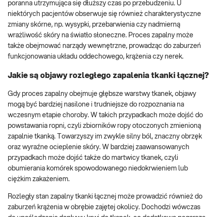
poranna utrzymująca się dłuższy czas po przebudzeniu. U
niektórych pacjentów obserwuje się również charakterystyczne
zmiany skórne, np. wysypki, przebarwienia czy nadmierną
wrażliwość skóry na światło słoneczne. Proces zapalny może
także obejmować narządy wewnętrzne, prowadząc do zaburzeń
funkcjonowania układu oddechowego, krążenia czy nerek.
Jakie są objawy rozległego zapalenia tkanki łącznej?
Gdy proces zapalny obejmuje głębsze warstwy tkanek, objawy
mogą być bardziej nasilone i trudniejsze do rozpoznania na
wczesnym etapie choroby. W takich przypadkach może dojść do
powstawania ropni, czyli zbiorników ropy otoczonych zmienioną
zapalnie tkanką. Towarzyszy im zwykle silny ból, znaczny obrzęk
oraz wyraźne ocieplenie skóry. W bardziej zaawansowanych
przypadkach może dojść także do martwicy tkanek, czyli
obumierania komórek spowodowanego niedokrwieniem lub
ciężkim zakażeniem.
Rozległy stan zapalny tkanki łącznej może prowadzić również do
zaburzeń krążenia w obrębie zajętej okolicy. Dochodzi wówczas