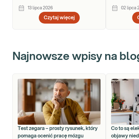
Kminkowa 200/1-2
13 lipca 2026
02 lipca
Czytaj więcej
Najnowsze wpisy na blo
Test zegara – prosty rysunek, który
Co to są ele
pomaga ocenić pracę mózgu
objawy nied