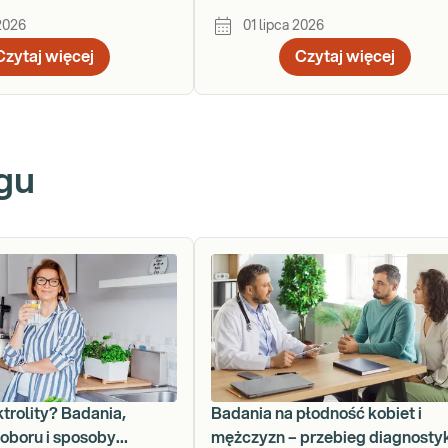
Obornicka 41d
 2026
01 lipca 2026
Czytaj więcej
Czytaj więcej
gu
ktrolity? Badania,
Badania na płodność kobiet i
oboru i sposoby
mężczyzn – przebieg diagnosty