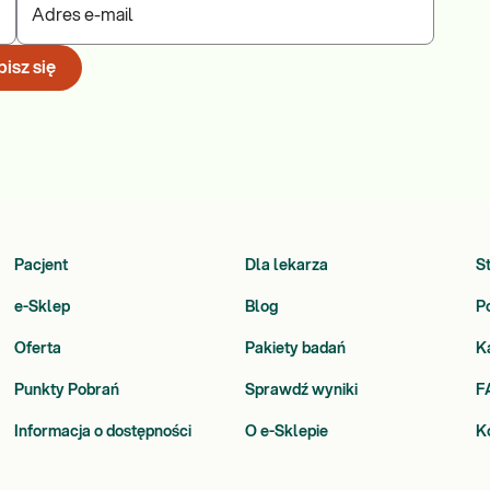
Adres e-mail
isz się
Pacjent
Dla lekarza
S
e-Sklep
Blog
P
Oferta
Pakiety badań
K
Punkty Pobrań
Sprawdź wyniki
F
Informacja o dostępności
O e-Sklepie
K