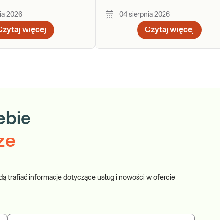
a
krok po kroku
ia 2026
04 sierpnia 2026
Czytaj więcej
Czytaj więcej
ebie
ze
dą trafiać informacje dotyczące usług i nowości w ofercie