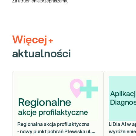
Za utrudnienia przepraszamy.
Więcej
+
aktualności
Regionalna akcja profilaktyczna
LiDia AI w a
- nowy punkt pobrań Plewiska ul.
wyróżnieni