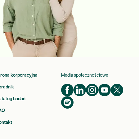
trona korporacyjna
Media społecznościowe
oradnik
atalog badań
AQ
ontakt