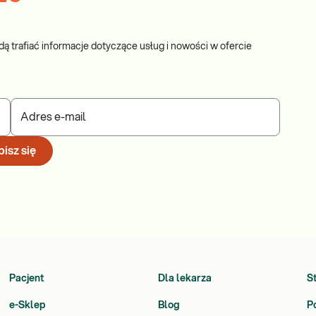
dą trafiać informacje dotyczące usług i nowości w ofercie
Adres e-mail
isz się
Pacjent
Dla lekarza
S
e-Sklep
Blog
P