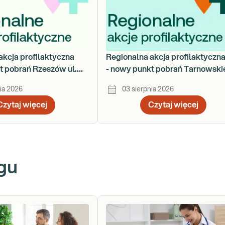
akcja profilaktyczna
Regionalna akcja profilaktyczn
t pobrań Rzeszów ul.
- nowy punkt pobrań Tarnowski
za 78
Góry - ul. Nakielska 54
ia 2026
03 sierpnia 2026
Czytaj więcej
Czytaj więcej
gu