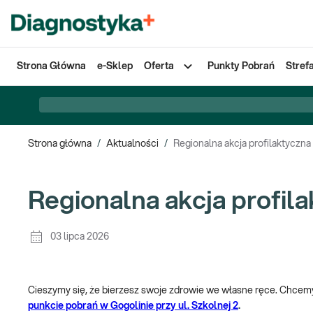
Strona Główna
e-Sklep
Oferta
Punkty Pobrań
Stref
Strona główna
/
Aktualności
/
Regionalna akcja profilaktyczna
Regionalna akcja profila
03 lipca 2026
Cieszymy się, że bierzesz swoje zdrowie we własne ręce. Chcemy
punkcie pobrań w Gogolinie przy ul. Szkolnej 2
.