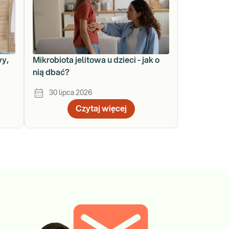
wy,
Mikrobiota jelitowa u dzieci - jak o
nią dbać?
30 lipca 2026
Czytaj więcej