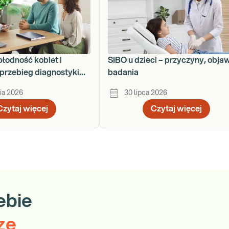
płodność kobiet i
SIBO u dzieci – przyczyny, obja
przebieg diagnostyki
badania
ku
ia 2026
30 lipca 2026
Czytaj więcej
Czytaj więcej
ebie
ze