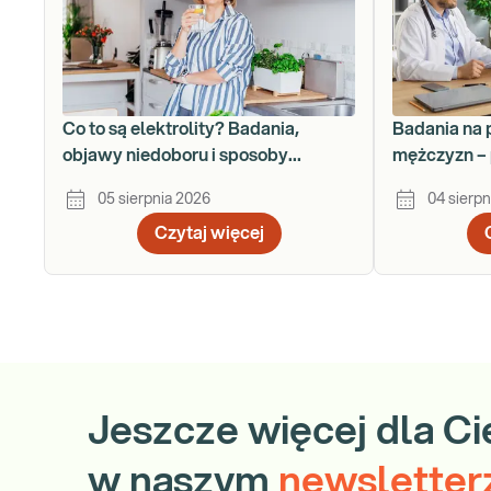
Co to są elektrolity? Badania,
Badania na 
objawy niedoboru i sposoby
mężczyzn – 
uzupełniania
krok po kro
05 sierpnia 2026
04 sierpn
Czytaj więcej
Jeszcze więcej dla Ci
w naszym
newsletter