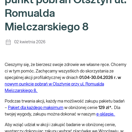
punkt pobrań Olsztyn ul.
Romualda
Mielczarskiego 8
02 kwietnia 2026
Cieszymy się, że bierzesz swoje zdrowie we własne ręce. Chcemy
ci w tym pomóc. Zachęcamy wszystkich do skorzystania ze
specjalnej akcji profilaktycznej w dniach
01.04-30.04.2026 r. w
nowym punkcie pobrań w Olsztynie przy ul. Romualda
Mielczarskiego 8.
Podczas trwania akcji, każdy ma możliwość zakupu pakietu badań
–
Pakiet dla każdego maksimum
w obniżonej cenie
129 zł*.
Dla
twojej wygody, zakupu można dokonać w naszym
e-sklepie.
Aby wziąć udział w akcji i zakupić badanie w obniżonej cenie,
wystarczy dokonując zakupu wybrać placówkę we Wrocławiu, w