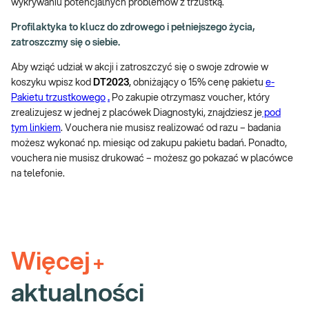
wykrywaniu potencjalnych problemów z trzustką.
Profilaktyka to klucz do zdrowego i pełniejszego życia,
zatroszczmy się o siebie.
Aby wziąć udział w akcji i zatroszczyć się o swoje zdrowie w
koszyku wpisz kod
DT2023
,
obniżający o 15% cenę pakietu
e-
Pakietu trzustkowego
.
Po zakupie otrzymasz voucher, który
zrealizujesz w jednej z placówek Diagnostyki, znajdziesz je
pod
tym linkiem
. Vouchera nie musisz realizować od razu – badania
możesz wykonać np. miesiąc od zakupu pakietu badań. Ponadto,
vouchera nie musisz drukować – możesz go pokazać w placówce
na telefonie.
Więcej
+
aktualności