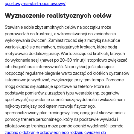
sportowy-na-start-podstawowy/
Wyznaczenie realistycznych celów
Stawianie sobie zbyt ambitnych celów na początku może
poprowadzić do frustracji, a w konsekwencji do zaniechania
wykonywania ćwiczeń. Zamiast rzucać się z motyką na słońce
warto skupić się na małych, osiągalnych krokach, które będą
motywować do dalszej pracy. Warto zacząć od krótkich, łatwych
do wykonania sesji (nawet po 20–30 minut) i stopniowo zwiększać
ich długość oraz intensywność. Na przykład, jeśli planujesz
rozpocząć regularne bieganie warto zacząć od krótkich dystansów
i stopniowo je wydłużać, zwiększając przy tym tempo. Pomocne
mogą okazać się aplikacje sportowe na telefon- które na
podstawie pomiarów z urządzeń typu wearable (np. zegarków
sportowych) są w stanie ocenić naszą wydolność i wskazać nam
najkorzystniejszy pod kątem rozwoju fizycznego,
spersonalizowany plan treningowy. Inną opcją jest skorzystanie z
pomocy trenera personalnego, który na podstawie wywiadu i
pilotażowego treningu może pomóc ocenić wydolność i pomóc
zadbać o dobranie odpowiedniego rodzaju ćwiczeń do