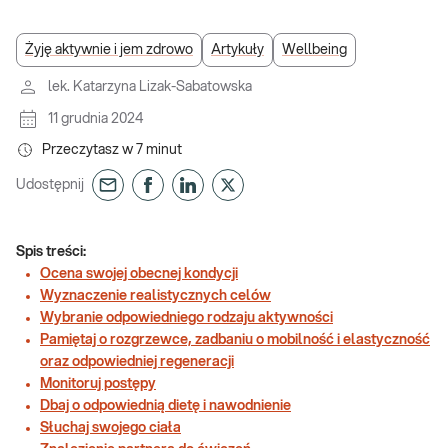
Żyję aktywnie i jem zdrowo
Artykuły
Wellbeing
lek. Katarzyna Lizak-Sabatowska
11 grudnia 2024
Przeczytasz w
7
minut
Udostępnij
Spis treści:
Ocena swojej obecnej kondycji
Wyznaczenie realistycznych celów
Wybranie odpowiedniego rodzaju aktywności
Pamiętaj o rozgrzewce, zadbaniu o mobilność i elastyczność
oraz odpowiedniej regeneracji
Monitoruj postępy
Dbaj o odpowiednią dietę i nawodnienie
Słuchaj swojego ciała