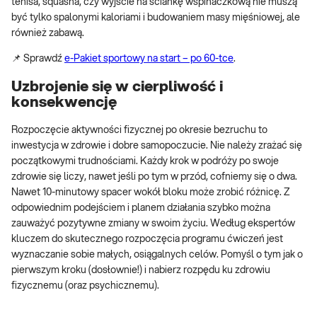
tenisa, squasha, czy wyjście na ściankę wspinaczkową nie muszą
być tylko spalonymi kaloriami i budowaniem masy mięśniowej, ale
również zabawą.
📌 Sprawdź
e-Pakiet sportowy na start – po 60-tce
.
Uzbrojenie się w cierpliwość i
konsekwencję
Rozpoczęcie aktywności fizycznej po okresie bezruchu to
inwestycja w zdrowie i dobre samopoczucie. Nie należy zrażać się
początkowymi trudnościami. Każdy krok w podróży po swoje
zdrowie się liczy, nawet jeśli po tym w przód, cofniemy się o dwa.
Nawet 10-minutowy spacer wokół bloku może zrobić różnicę. Z
odpowiednim podejściem i planem działania szybko można
zauważyć pozytywne zmiany w swoim życiu. Według ekspertów
kluczem do skutecznego rozpoczęcia programu ćwiczeń jest
wyznaczanie sobie małych, osiągalnych celów. Pomyśl o tym jak o
pierwszym kroku (dosłownie!) i nabierz rozpędu ku zdrowiu
fizycznemu (oraz psychicznemu).