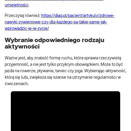
umiejętności
.
Przeczytaj również:
https://diag.pl/pacjent/artykuly/zdrowe-
nawyki-zywieniowe-czy-dla-kazdego-sa-takie-same-jak-
wprowadzic-je-w-zycie/
Wybranie odpowiedniego rodzaju
aktywności
Ważne jest, aby znaleźć formę ruchu, która sprawia rzeczywistą
przyjemność, a nie jest tylko przykrym obowiązkiem. Może to być
jazda na rowerze, pływanie, taniec czy joga. Wybierając aktywność,
którą się lubi, zwiększa się szanse na utrzymanie regularności w
ćwiczeniach.