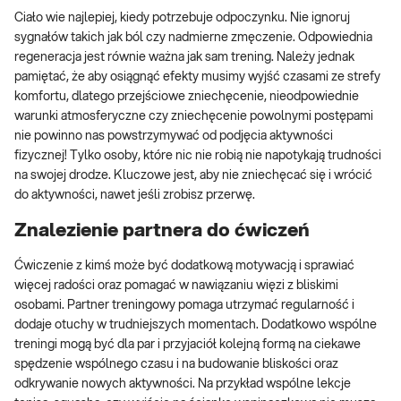
Ciało wie najlepiej, kiedy potrzebuje odpoczynku. Nie ignoruj
sygnałów takich jak ból czy nadmierne zmęczenie. Odpowiednia
regeneracja jest równie ważna jak sam trening. Należy jednak
pamiętać, że aby osiągnąć efekty musimy wyjść czasami ze strefy
komfortu, dlatego przejściowe zniechęcenie, nieodpowiednie
warunki atmosferyczne czy zniechęcenie powolnymi postępami
nie powinno nas powstrzymywać od podjęcia aktywności
fizycznej! Tylko osoby, które nic nie robią nie napotykają trudności
na swojej drodze. Kluczowe jest, aby nie zniechęcać się i wrócić
do aktywności, nawet jeśli zrobisz przerwę.
Znalezienie partnera do ćwiczeń
Ćwiczenie z kimś może być dodatkową motywacją i sprawiać
więcej radości oraz pomagać w nawiązaniu więzi z bliskimi
osobami. Partner treningowy pomaga utrzymać regularność i
dodaje otuchy w trudniejszych momentach. Dodatkowo wspólne
treningi mogą być dla par i przyjaciół kolejną formą na ciekawe
spędzenie wspólnego czasu i na budowanie bliskości oraz
odkrywanie nowych aktywności. Na przykład wspólne lekcje