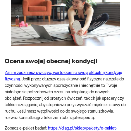
Ocena swojej obecnej kondycji
Zanim zaczniesz ćwiczyć, warto ocenić swoją aktualną kondycję
fizyczną
. Jeśli przez dłuższy czas aktywność fizyczna należała do
czynności wykonywanych sporadycznie i niechętnie to Twoje
ciało będzie potrzebowało czasu na adaptację do nowych
obciążeń. Rozpocznij od prostych ćwiczeń, takich jak spacery czy
lekkie rozciąganie, aby stopniowo przyzwyczaić mięśnie i stawy do
ruchu. Jeśli masz wątpliwości co do swojego stanu zdrowia,
rozważ konsultację z lekarzem lub fizjoterapeutą.
Zobacz e-pakiet badań:
https://diag.pl/sklep/pakiety/e-pakiet-