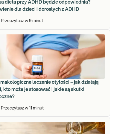
ka dieta przy ADHD będzie odpowiednia?
ienie dla dzieci i dorosłych z ADHD
Przeczytasz w
9
minut
makologiczne leczenie otyłości – jak działają
i, kto może je stosować i jakie są skutki
oczne?
Przeczytasz w
11
minut