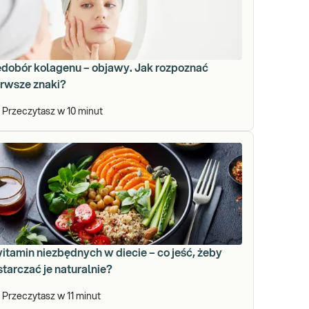
edobór kolagenu – objawy. Jak rozpoznać
erwsze znaki?
Przeczytasz w
10
minut
itamin niezbędnych w diecie – co jeść, żeby
tarczać je naturalnie?
Przeczytasz w
11
minut