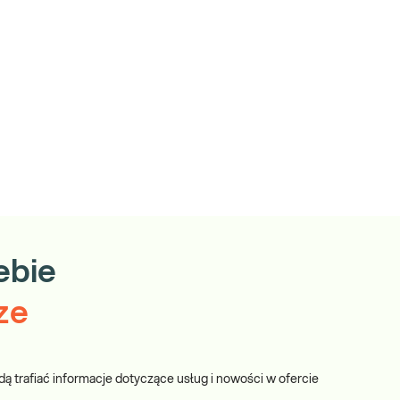
ebie
ze
dą trafiać informacje dotyczące usług i nowości w ofercie