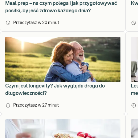
Meal prep – na czym polega i jak przygotowywać
Kwa
posiłki, by jeść zdrowo każdego dnia?
Przeczytasz w
20
minut
Czym jest longevity? Jak wygląda droga do
Le
długowieczności?
me
Przeczytasz w
27
minut