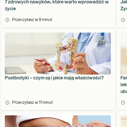
7 zdrowych nawyków, które warto wprowadzić w
Ja
życie
Żyw
Przeczytasz w
9
minut
Postbiotyki – czym są i jakie mają właściwości?
Far
lek
ub
Przeczytasz w
11
minut