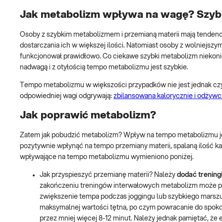
Jak metabolizm wpływa na wagę? Szybk
Osoby z szybkim metabolizmem i przemianą materii mają tendencję 
dostarczania ich w większej ilości. Natomiast osoby z wolniejszy
funkcjonował prawidłowo. Co ciekawe szybki metabolizm niekoniec
nadwagą i z otyłością tempo metabolizmu jest szybkie.
Tempo metabolizmu w większości przypadków nie jest jednak cz
odpowiedniej wagi odgrywają:
zbilansowana kalorycznie i odżywc
Jak poprawić metabolizm?
Zatem jak pobudzić metabolizm? Wpływ na tempo metabolizmu j
pozytywnie wpłynąć na tempo przemiany materii, spalaną ilość ka
wpływające na tempo metabolizmu wymieniono poniżej.
Jak przyspieszyć przemianę materii? Należy
dodać trening
zakończeniu treningów interwałowych metabolizm może poz
zwiększenie tempa podczas joggingu lub szybkiego marszu 
maksymalnej wartości tętna, po czym powracanie do spokoj
przez mniej więcej 8-12 minut. Należy jednak pamiętać, że e