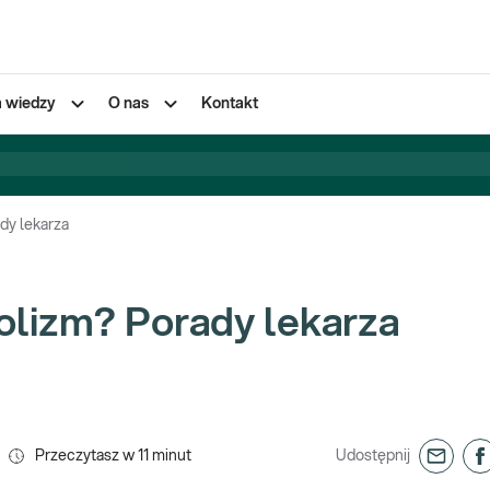
a wiedzy
O nas
Kontakt
dy lekarza
olizm? Porady lekarza
Przeczytasz w
11
minut
Udostępnij