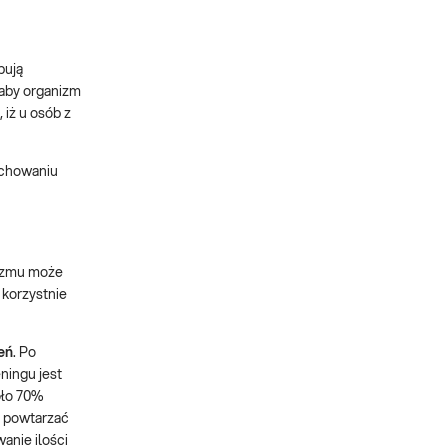
bują
 aby organizm
 iż u osób z
achowaniu
lizmu może
 korzystnie
eń
. Po
ningu jest
oło 70%
y powtarzać
wanie ilości