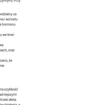
zynnym). Przy
edzialny za
ia i wzrostu
ie hormonu
u we krwi-
owa
iach, oraz
zano, że
nie
 na szybkość
ważniejszymi
rzeb dieta.
 działania, a