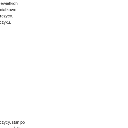
iewielkich
dodatkowo
rczycy.
czyku,
czycy, stan po