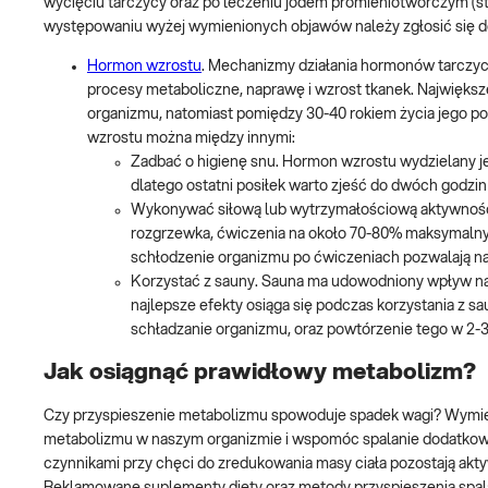
wycięciu tarczycy oraz po leczeniu jodem promieniotwórczym (
występowaniu wyżej wymienionych objawów należy zgłosić się do
Hormon wzrostu
. Mechanizmy działania hormonów tarczyc
procesy metaboliczne, naprawę i wzrost tkanek. Największ
organizmu, natomiast pomiędzy 30-40 rokiem życia jego p
wzrostu można między innymi:
Zadbać o higienę snu. Hormon wzrostu wydzielany je
dlatego ostatni posiłek warto zjeść do dwóch godzi
Wykonywać siłową lub wytrzymałościową aktywność 
rozgrzewka, ćwiczenia na około 70-80% maksymalnych
schłodzenie organizmu po ćwiczeniach pozwalają n
Korzystać z sauny. Sauna ma udowodniony wpływ na
najlepsze efekty osiąga się podczas korzystania z s
schładzanie organizmu, oraz powtórzenie tego w 2-3
Jak osiągnąć prawidłowy metabolizm?
Czy przyspieszenie metabolizmu spowoduje spadek wagi? Wymie
metabolizmu w naszym organizmie i wspomóc spalanie dodatkowych 
czynnikami przy chęci do zredukowania masy ciała pozostają akt
Reklamowane suplementy diety oraz metody przyspieszenia spalan