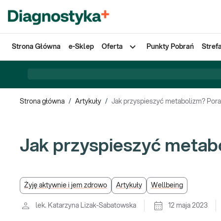
Strona Główna
e-Sklep
Oferta
Punkty Pobrań
Stref
Strona główna
/
Artykuły
/
Jak przyspieszyć metabolizm? Pora
Jak przyspieszyć metab
Żyję aktywnie i jem zdrowo
Artykuły
Wellbeing
lek. Katarzyna Lizak-Sabatowska
12 maja 2023