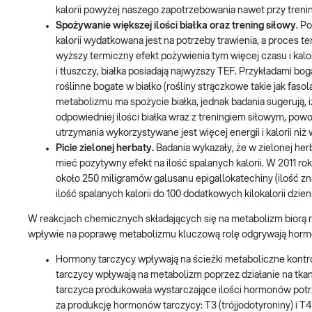
kalorii powyżej naszego zapotrzebowania nawet przy tre
Spożywanie większej ilości białka oraz trening siłowy
. P
kalorii wydatkowana jest na potrzeby trawienia, a proces t
wyższy termiczny efekt pożywienia tym więcej czasu i ka
i tłuszczy, białka posiadają najwyższy TEF. Przykładami bo
roślinne bogate w białko (rośliny strączkowe takie jak fas
metabolizmu ma spożycie białka, jednak badania sugerują,
odpowiedniej ilości białka wraz z treningiem siłowym, pow
utrzymania wykorzystywane jest więcej energii i kalorii niż
Picie zielonej herbaty.
Badania wykazały, że w zielonej her
mieć pozytywny efekt na ilość spalanych kalorii. W 2011 r
około 250 miligramów galusanu epigallokatechiny (ilość zna
ilość spalanych kalorii do 100 dodatkowych kilokalorii dzien
W reakcjach chemicznych składających się na metabolizm bior
wpływie na poprawę metabolizmu kluczową rolę odgrywają horm
Hormony tarczycy wpływają na ścieżki metaboliczne kontr
tarczycy wpływają na metabolizm poprzez działanie na tkank
tarczyca produkowała wystarczające ilości hormonów pot
za produkcję hormonów tarczycy: T3 (trójjodotyroniny) i T4 