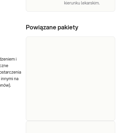
kierunku lekarskim.
Powiązane pakiety
dzeniem i
iczne
dostarczenia
 innymi na
onów).
e-