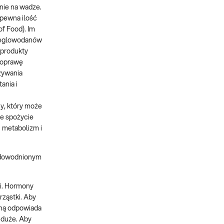
nie na wadze.
 pewna ilość
of Food). Im
 węglowodanów
 produkty
 poprawę
żywania
ania i
ny, który może
że spożycie
ć metabolizm i
 udowodnionym
ii. Hormony
rząstki. Aby
yną odpowiada
t duże. Aby