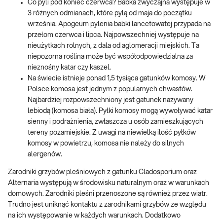
Co pyli pod koniec czerwca? Babka zwyczajna występuje w
3 różnych odmianach, które pylą od maja do początku
września. Apogeum pylenia babki lancetowatej przypada na
przełom czerwca i lipca. Najpowszechniej występuje na
nieużytkach rolnych, z dala od aglomeracji miejskich. Ta
niepozorna roślina może być współodpowiedzialna za
nieznośny katar czy kaszel.
Na świecie istnieje ponad 1,5 tysiąca gatunków komosy. W
Polsce komosa jest jednym z popularnych chwastów.
Najbardziej rozpowszechniony jest gatunek nazywany
lebiodą (komosa biała). Pyłki komosy mogą wywoływać katar
sienny i podrażnienia, zwłaszcza u osób zamieszkujących
tereny pozamiejskie. Z uwagi na niewielką ilość pyłków
komosy w powietrzu, komosa nie należy do silnych
alergenów.
Zarodniki grzybów pleśniowych z gatunku Cladosporium oraz
Alternaria występują w środowisku naturalnym oraz w warunkach
domowych. Zarodniki pleśni przenoszone są również przez wiatr.
Trudno jest uniknąć kontaktu z zarodnikami grzybów ze względu
na ich występowanie w każdych warunkach. Dodatkowo