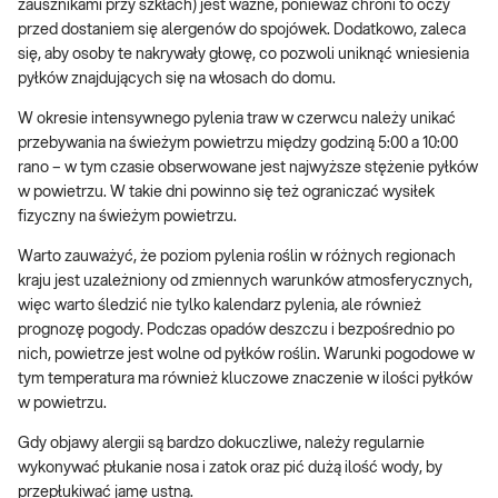
zausznikami przy szkłach) jest ważne, ponieważ chroni to oczy
przed dostaniem się alergenów do spojówek. Dodatkowo, zaleca
się, aby osoby te nakrywały głowę, co pozwoli uniknąć wniesienia
pyłków znajdujących się na włosach do domu.
W okresie intensywnego pylenia traw w czerwcu należy unikać
przebywania na świeżym powietrzu między godziną 5:00 a 10:00
rano – w tym czasie obserwowane jest najwyższe stężenie pyłków
w powietrzu. W takie dni powinno się też ograniczać wysiłek
fizyczny na świeżym powietrzu.
Warto zauważyć, że poziom pylenia roślin w różnych regionach
kraju jest uzależniony od zmiennych warunków atmosferycznych,
więc warto śledzić nie tylko kalendarz pylenia, ale również
prognozę pogody. Podczas opadów deszczu i bezpośrednio po
nich, powietrze jest wolne od pyłków roślin. Warunki pogodowe w
tym temperatura ma również kluczowe znaczenie w ilości pyłków
w powietrzu.
Gdy objawy alergii są bardzo dokuczliwe, należy regularnie
wykonywać płukanie nosa i zatok oraz pić dużą ilość wody, by
przepłukiwać jamę ustną.