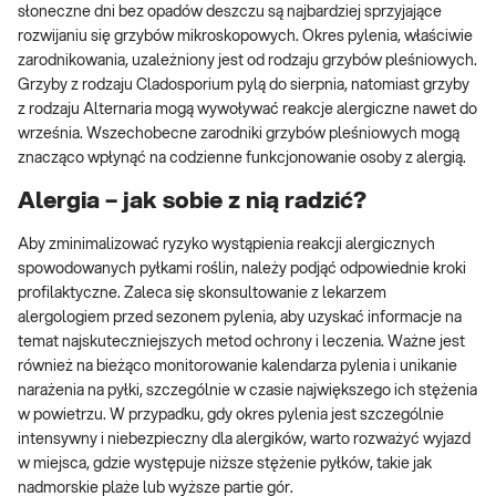
słoneczne dni bez opadów deszczu są najbardziej sprzyjające
rozwijaniu się grzybów mikroskopowych. Okres pylenia, właściwie
zarodnikowania, uzależniony jest od rodzaju grzybów pleśniowych.
Grzyby z rodzaju Cladosporium pylą do sierpnia, natomiast grzyby
z rodzaju Alternaria mogą wywoływać reakcje alergiczne nawet do
września. Wszechobecne zarodniki grzybów pleśniowych mogą
znacząco wpłynąć na codzienne funkcjonowanie osoby z alergią.
Alergia – jak sobie z nią radzić?
Aby zminimalizować ryzyko wystąpienia reakcji alergicznych
spowodowanych pyłkami roślin, należy podjąć odpowiednie kroki
profilaktyczne. Zaleca się skonsultowanie z lekarzem
alergologiem przed sezonem pylenia, aby uzyskać informacje na
temat najskuteczniejszych metod ochrony i leczenia. Ważne jest
również na bieżąco monitorowanie kalendarza pylenia i unikanie
narażenia na pyłki, szczególnie w czasie największego ich stężenia
w powietrzu. W przypadku, gdy okres pylenia jest szczególnie
intensywny i niebezpieczny dla alergików, warto rozważyć wyjazd
w miejsca, gdzie występuje niższe stężenie pyłków, takie jak
nadmorskie plaże lub wyższe partie gór.