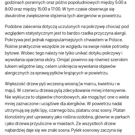
godzinach porannych oraz późno popołudniowych między 5:00 a
8:00 oraz między 15:00 a 17:00. W tym czasie obserwuje się
dwukrotne zwiększenie stężenia tych alergenów w powietrzu.
Podobne zalecenia dotyczą uczulonych na pokrzywę chociaż pod
względem statystycznym jest to bardzo rzadka przyczyna alergii.
Pokrzywa jest jednak najpopularniejszych chwastem w Polsce.
Rośnie praktycznie wszędzie ze względu na swoje niskie potrzeby
bytowe. Wobec tego należy nie tylko unikać dotyku pokrzywy i
wywołania oparzenia skóry. Omijać powinno się również szerokim
łukiem wilgotne lasy, celem uniknięcia wywołania objawów
alergicznych za sprawą pyłków krążących w powietrzu.
Większość drzew pyli wczesną wiosną (w marcu, kwietniu i w
maju). W czerwcu drzewa pylą zdecydowanie mniej intensywnie.
Nie wyklucza to objawów chorobowych, ale mogą być one o wiele
mniej zaznaczone i uciążliwe dla alergików. W powietrzu nadal
utrzymują się pyłki lipy, czarnego bzu, platanu oraz sosny. Platan
klonolistny jest uprawiany jako roślina ozdobna, głównie w parkach
i jako drzewa przyuliczne w miastach. Ze wszystkich drzew
najbardziej daje się we znaki sosna. Pyłek sosnowy zaczyna się