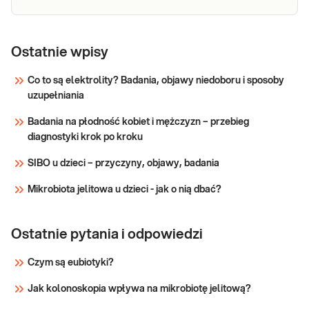
Test ALEX
2:
Ostatnie wpisy
Dedykowany dla: Kobiet, Mężczyzn, Dzieci
molekularna
Uwaga! Jeżeli kupujesz badanie dla dziecka,
Co to są elektrolity? Badania, objawy niedoboru i sposoby
diagnostyka
zrealizuj je w punkcie przyjaznym dzieciom-
uzupełniania
alergii IgE-
sprawdź PUNKTY PRZYJAZNE DZIECIOM.
zależnej
Wskazany: → W diagnostyce alergii IgE-
Badania na płodność kobiet i mężczyzn – przebieg
zależnej → W przypadku występowania
diagnostyki krok po kroku
Sprawdź
objawów
SIBO u dzieci – przyczyny, objawy, badania
Mikrobiota jelitowa u dzieci - jak o nią dbać?
Ostatnie pytania i odpowiedzi
Czym są eubiotyki?
Jak kolonoskopia wpływa na mikrobiotę jelitową?