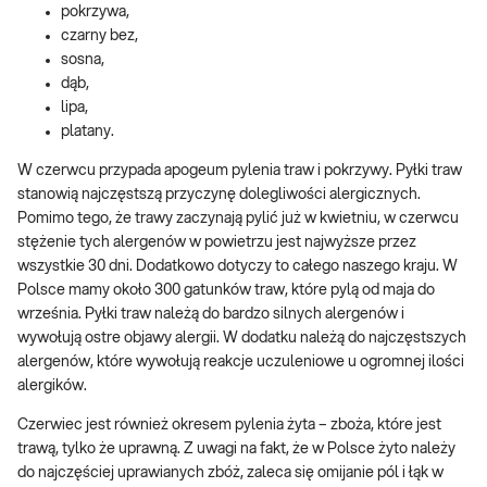
pokrzywa,
czarny bez,
sosna,
dąb,
lipa,
platany.
W czerwcu przypada apogeum pylenia traw i pokrzywy. Pyłki traw
stanowią najczęstszą przyczynę dolegliwości alergicznych.
Pomimo tego, że trawy zaczynają pylić już w kwietniu, w czerwcu
stężenie tych alergenów w powietrzu jest najwyższe przez
wszystkie 30 dni. Dodatkowo dotyczy to całego naszego kraju. W
Polsce mamy około 300 gatunków traw, które pylą od maja do
września. Pyłki traw należą do bardzo silnych alergenów i
wywołują ostre objawy alergii. W dodatku należą do najczęstszych
alergenów, które wywołują reakcje uczuleniowe u ogromnej ilości
alergików.
Czerwiec jest również okresem pylenia żyta – zboża, które jest
trawą, tylko że uprawną. Z uwagi na fakt, że w Polsce żyto należy
do najczęściej uprawianych zbóż, zaleca się omijanie pól i łąk w