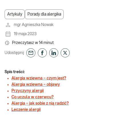
Artykuły
Porady dla alergika
mgr Agnieszka Nowak
19 maja 2023
Przeczytasz w
14
minut
Udostępnij
Spis treści:
Alergia wziewna – czym jest?
Alergia wziewna – objawy
Przyczyny alergii
Co uczula w czerwcu?
Alergia – jak sobie z nią radzić?
Leczenie alergii