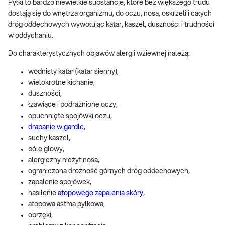
Pyłki to bardzo niewielkie substancje, które bez większego trudu
dostają się do wnętrza organizmu, do oczu, nosa, oskrzeli i całych
dróg oddechowych wywołując katar, kaszel, duszności i trudności
w oddychaniu.
Do charakterystycznych objawów alergii wziewnej należą:
wodnisty katar (katar sienny),
wielokrotne kichanie,
duszności,
łzawiące i podrażnione oczy,
opuchnięte spojówki oczu,
drapanie w gardle
,
suchy kaszel,
bóle głowy,
alergiczny nieżyt nosa,
ograniczona drożność górnych dróg oddechowych,
zapalenie spojówek,
nasilenie
atopowego zapalenia skóry
,
atopowa astma pyłkowa,
obrzęki,