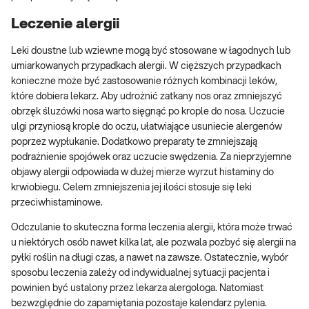
Leczenie alergii
Leki doustne lub wziewne mogą być stosowane w łagodnych lub
umiarkowanych przypadkach alergii. W cięższych przypadkach
konieczne może być zastosowanie różnych kombinacji leków,
które dobiera lekarz. Aby udrożnić zatkany nos oraz zmniejszyć
obrzęk śluzówki nosa warto sięgnąć po krople do nosa. Uczucie
ulgi przyniosą krople do oczu, ułatwiające usuniecie alergenów
poprzez wypłukanie. Dodatkowo preparaty te zmniejszają
podrażnienie spojówek oraz uczucie swędzenia. Za nieprzyjemne
objawy alergii odpowiada w dużej mierze wyrzut histaminy do
krwiobiegu. Celem zmniejszenia jej ilości stosuje się leki
przeciwhistaminowe.
Odczulanie to skuteczna forma leczenia alergii, która może trwać
u niektórych osób nawet kilka lat, ale pozwala pozbyć się alergii na
pyłki roślin na długi czas, a nawet na zawsze. Ostatecznie, wybór
sposobu leczenia zależy od indywidualnej sytuacji pacjenta i
powinien być ustalony przez lekarza alergologa. Natomiast
bezwzględnie do zapamiętania pozostaje kalendarz pylenia.