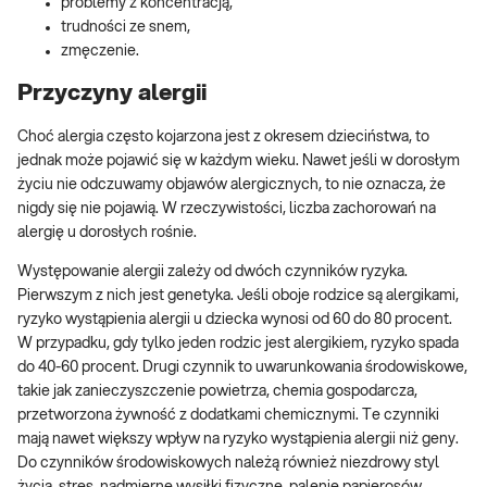
problemy z koncentracją,
trudności ze snem,
zmęczenie.
Przyczyny alergii
Choć alergia często kojarzona jest z okresem dzieciństwa, to
jednak może pojawić się w każdym wieku. Nawet jeśli w dorosłym
życiu nie odczuwamy objawów alergicznych, to nie oznacza, że
nigdy się nie pojawią. W rzeczywistości, liczba zachorowań na
alergię u dorosłych rośnie.
Występowanie alergii zależy od dwóch czynników ryzyka.
Pierwszym z nich jest genetyka. Jeśli oboje rodzice są alergikami,
ryzyko wystąpienia alergii u dziecka wynosi od 60 do 80 procent.
W przypadku, gdy tylko jeden rodzic jest alergikiem, ryzyko spada
do 40-60 procent. Drugi czynnik to uwarunkowania środowiskowe,
takie jak zanieczyszczenie powietrza, chemia gospodarcza,
przetworzona żywność z dodatkami chemicznymi. Te czynniki
mają nawet większy wpływ na ryzyko wystąpienia alergii niż geny.
Do czynników środowiskowych należą również niezdrowy styl
życia, stres, nadmierne wysiłki fizyczne, palenie papierosów,