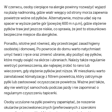
W czerwcu, osoby cierpiące na alergie powinny rozważyć wyjazd
na plażę nadmorską, gdzie wiatr wiejący od strony morza zapewnia
powietrze wolne od pyłków. Alternatywnie, można udać się na
spacer w wyższe partie gór (powyżej 600 m n.p.m), gdzie stężenie
pyłków traw jest jeszcze niskie, co sprawia, że jest to stosunkowo
bezpieczne miejsce dla alergików.
Ponadto, istotne jest również, aby przestrzegać zasad higieny
osobistej i domowej. Po powrocie do domu warto natychmiast
umyć twarz i ręce oraz zmienić ubranie, aby pozbyć się pyłków,
które mogły osiąść na skórze i ubraniach. Należy także regularnie
wietrzyć pomieszczenia, ale najlepiej zrobić to rano lub
wieczorem, gdy stężenie pyłków jest niższe. W mieszkaniu warto
zainstalować klimatyzację z filtrem powietrza, który zatrzymuje
pyłki lub zastosować oczyszczacze powietrza. Ważne jest także,
aby nie wietrzyć samochodu podczas jazdy i nie zapominać o
regularnym czyszczeniu tapicerki.
Osoby uczulone na pyłki powinny zapamiętać, że noszenie
okularów przeciwsłonecznych (preferowanych z szerokimi