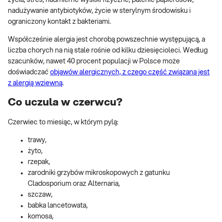
nadużywanie antybiotyków, życie w sterylnym środowisku i
ograniczony kontakt z bakteriami.
Współcześnie alergia jest chorobą powszechnie występującą, a
liczba chorych na nią stale rośnie od kilku dziesięcioleci. Według
szacunków, nawet 40 procent populacji w Polsce może
doświadczać
objawów alergicznych, z czego część związana jest
z alergią wziewną
.
Co uczula w czerwcu?
Czerwiec to miesiąc, w którym pylą:
trawy,
żyto,
rzepak,
zarodniki grzybów mikroskopowych z gatunku
Cladosporium oraz Alternaria,
szczaw,
babka lancetowata,
komosa,