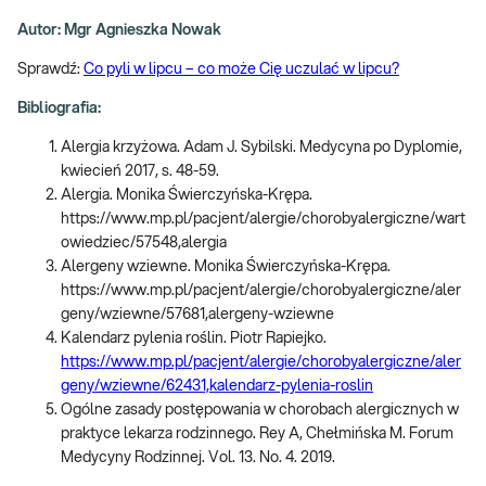
Autor: Mgr Agnieszka Nowak
Sprawdź:
Co pyli w lipcu – co może Cię uczulać w lipcu?
Bibliografia:
Alergia krzyżowa. Adam J. Sybilski. Medycyna po Dyplomie,
kwiecień 2017, s. 48-59.
Alergia. Monika Świerczyńska-Krępa.
https://www.mp.pl/pacjent/alergie/chorobyalergiczne/wart
owiedziec/57548,alergia
Alergeny wziewne. Monika Świerczyńska-Krępa.
https://www.mp.pl/pacjent/alergie/chorobyalergiczne/aler
geny/wziewne/57681,alergeny-wziewne
Kalendarz pylenia roślin. Piotr Rapiejko.
https://www.mp.pl/pacjent/alergie/chorobyalergiczne/aler
geny/wziewne/62431,kalendarz-pylenia-roslin
Ogólne zasady postępowania w chorobach alergicznych w
praktyce lekarza rodzinnego. Rey A, Chełmińska M. Forum
Medycyny Rodzinnej. Vol. 13. No. 4. 2019.