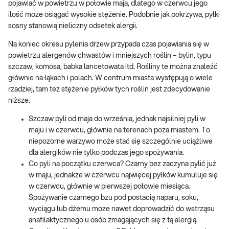
pojawiać w powietrzu w połowie maja, dlatego w czerwcu jego
ilość może osiągać wysokie stężenie. Podobnie jak pokrzywa, pyłki
sosny stanowią nieliczny odsetek alergii.
Na koniec okresu pylenia drzew przypada czas pojawiania się w
powietrzu alergenów chwastów i mniejszych roślin – bylin, typu
szczaw, komosa, babka lancetowata itd. Rośliny te można znaleźć
głównie na łąkach i polach. W centrum miasta występują o wiele
rzadziej, tam też stężenie pyłków tych roślin jest zdecydowanie
niższe.
Szczaw pyli od maja do września, jednak najsilniej pyli w
maju i w czerwcu, głównie na terenach poza miastem. To
niepozorne warzywo może stać się szczególnie uciążliwe
dla alergików nie tylko podczas jego spożywania.
Co pyli na początku czerwca? Czarny bez zaczyna pylić już
w maju, jednakże w czerwcu najwięcej pyłków kumuluje się
w czerwcu, głównie w pierwszej połowie miesiąca.
Spożywanie czarnego bzu pod postacią naparu, soku,
wyciągu lub dżemu może nawet doprowadzić do wstrząsu
anafilaktycznego u osób zmagających się z tą alergią.