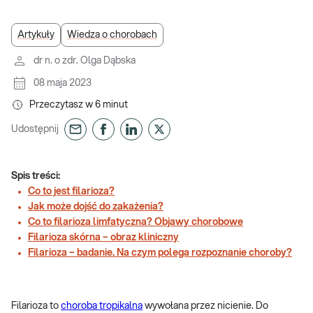
Artykuły
Wiedza o chorobach
dr n. o zdr. Olga Dąbska
08 maja 2023
Przeczytasz w
6
minut
Udostępnij
Spis treści:
Co to jest filarioza?
Jak może dojść do zakażenia?
Co to filarioza limfatyczna? Objawy chorobowe
Filarioza skórna – obraz kliniczny
Filarioza – badanie. Na czym polega rozpoznanie choroby?
Filarioza to
choroba tropikalna
wywołana przez nicienie. Do