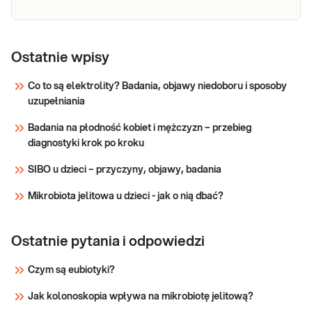
przewodu pokarmowego (biegu
Sprawdź
Filarioza,
Filarioza, badanie mikroskopowe krwi.
badanie
Ostatnie wpisy
Badanie mikroskopowe krwi polegające
na stwierdzeniu obecności mikrofilarii we
mikroskopowe
Co to są elektrolity? Badania, objawy niedoboru i sposoby
krwi obwodowej.
uzupełniania
Sprawdź
Badania na płodność kobiet i mężczyzn – przebieg
diagnostyki krok po kroku
SIBO u dzieci – przyczyny, objawy, badania
Mikrobiota jelitowa u dzieci - jak o nią dbać?
Ostatnie pytania i odpowiedzi
Czym są eubiotyki?
Jak kolonoskopia wpływa na mikrobiotę jelitową?