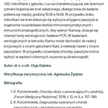
1.00, mikrofilarie z gatunku
Loa loa
charakteryzują się zaś dziennym
rytmem krążenia we krwi zakażonego, dlatego krew do badania
pobiera się między godziną 10.00 a 14.00. W przypadku braku
mikrofilarii we krwi dokonuje się wykrycia antygenu pasożyta w
organizmie na podstawie testów immunoenzymatycznych i
immunochromatograficznych. Aby wykryć filariozę, stosuje się
również testy serologiczne i badanie PCR. W badaniach
serologicznych w kierunku filarioz może dochodzić do reakcji
krzyżowych z innymi gatunkami filarii, a niekiedy nawet z innymi
pasożytami. W przypadku rozwiniętej choroby, pasożyta można
wykryć w węzłach chłonnych za pomocą ultrasonografii.
Autor: dr n. o zdr. Olga Dąbska
Weryfikacja merytoryczna: lek. Agnieszka Żędzian
Bibliografia:
K. Korzeniewski,
Choroby skóry u powracających z podróży
,
„Forum Medycyny Rodzinnej” 2018, t. 12, nr 5, s. 157–169.
K. Korzeniowski,
Diagnostyka wybranych chorób
pasożytniczych u bezobjawowych pacjentów