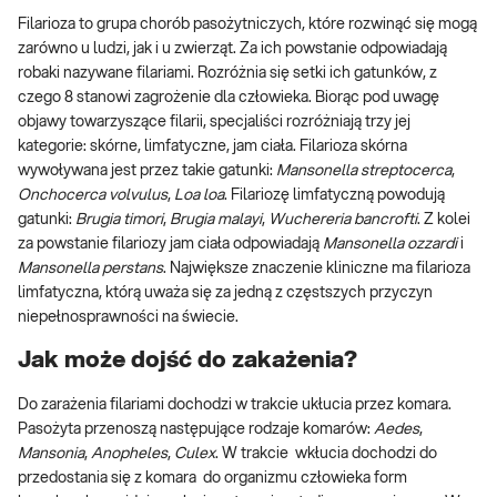
Filarioza to grupa chorób pasożytniczych, które rozwinąć się mogą
zarówno u ludzi, jak i u zwierząt. Za ich powstanie odpowiadają
robaki nazywane filariami. Rozróżnia się setki ich gatunków, z
czego 8 stanowi zagrożenie dla człowieka. Biorąc pod uwagę
objawy towarzyszące filarii, specjaliści rozróżniają trzy jej
kategorie: skórne, limfatyczne, jam ciała. Filarioza skórna
wywoływana jest przez takie gatunki:
Mansonella streptocerca
,
Onchocerca volvulus
,
Loa loa
. Filariozę limfatyczną powodują
gatunki:
Brugia timori
,
Brugia malayi
,
Wuchereria bancrofti
. Z kolei
za powstanie filariozy jam ciała odpowiadają
Mansonella ozzardi
i
Mansonella perstans
. Największe znaczenie kliniczne ma filarioza
limfatyczna, którą uważa się za jedną z częstszych przyczyn
niepełnosprawności na świecie.
Jak może dojść do zakażenia?
Do zarażenia filariami dochodzi w trakcie ukłucia przez komara.
Pasożyta przenoszą następujące rodzaje komarów:
Aedes
,
Mansonia
,
Anopheles
,
Culex
. W trakcie wkłucia dochodzi do
przedostania się z komara do organizmu człowieka form