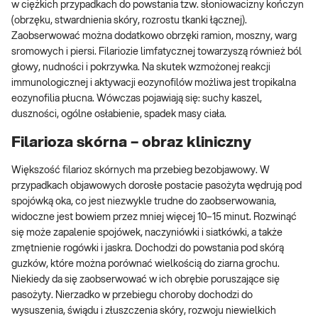
w ciężkich przypadkach do powstania tzw. słoniowacizny kończyn
(obrzęku, stwardnienia skóry, rozrostu tkanki łącznej).
Zaobserwować można dodatkowo obrzęki ramion, moszny, warg
sromowych i piersi. Filariozie limfatycznej towarzyszą również ból
głowy, nudności i pokrzywka. Na skutek wzmożonej reakcji
immunologicznej i aktywacji eozynofilów możliwa jest tropikalna
eozynofilia płucna. Wówczas pojawiają się: suchy kaszel,
duszności, ogólne osłabienie, spadek masy ciała.
Filarioza skórna – obraz kliniczny
Większość filarioz skórnych ma przebieg bezobjawowy. W
przypadkach objawowych dorosłe postacie pasożyta wędrują pod
spojówką oka, co jest niezwykle trudne do zaobserwowania,
widoczne jest bowiem przez mniej więcej 10–15 minut. Rozwinąć
się może zapalenie spojówek, naczyniówki i siatkówki, a także
zmętnienie rogówki i jaskra. Dochodzi do powstania pod skórą
guzków, które można porównać wielkością do ziarna grochu.
Niekiedy da się zaobserwować w ich obrębie poruszające się
pasożyty. Nierzadko w przebiegu choroby dochodzi do
wysuszenia, świądu i złuszczenia skóry, rozwoju niewielkich