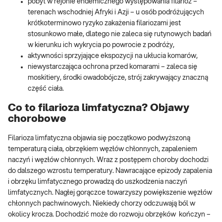
pobyt w rejonie endemicznego występowania filarioz –
terenach wschodniej Afryki i Azji – u osób podróżujących
krótkoterminowo ryzyko zakażenia filariozami jest
stosunkowo małe, dlatego nie zaleca się rutynowych badań
w kierunku ich wykrycia po powrocie z podróży,
aktywności sprzyjające ekspozycji na ukłucia komarów,
niewystarczająca ochrona przed komarami – zaleca się
moskitiery, środki owadobójcze, strój zakrywający znaczną
część ciała.
Co to filarioza limfatyczna? Objawy
chorobowe
Filarioza limfatyczna objawia się początkowo podwyższoną
temperaturą ciała, obrzękiem węzłów chłonnych, zapaleniem
naczyń i węzłów chłonnych. Wraz z postępem choroby dochodzi
do dalszego wzrostu temperatury. Nawracające epizody zapalenia
i obrzęku limfatycznego prowadzą do uszkodzenia naczyń
limfatycznych. Nagłej gorączce towarzyszy powiększenie węzłów
chłonnych pachwinowych. Niekiedy chorzy odczuwają ból w
okolicy krocza. Dochodzić może do rozwoju obrzęków kończyn –