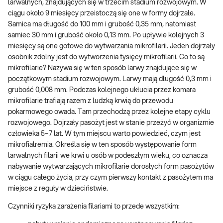
larwalnych, znajdujących się w trzecim stadium rozwojowym. W
ciągu około 9 miesięcy przeistoczą się one w formy dojrzałe.
Samica ma długość do 100 mm i grubość 0,35 mm, natomiast
samiec 30 mm i grubość około 0,13 mm. Po upływie kolejnych 3
miesięcy są one gotowe do wytwarzania mikrofilarii. Jeden dojrzały
osobnik zdolny jest do wytworzenia tysięcy mikrofilarii. Co to są
mikrofilarie? Nazywa się w ten sposób larwy znajdujące się w
początkowym stadium rozwojowym. Larwy mają długość 0,3 mm i
grubość 0,008 mm. Podczas kolejnego ukłucia przez komara
mikrofilarie trafiają razem z ludzką krwią do przewodu
pokarmowego owada. Tam przechodzą przez kolejne etapy cyklu
rozwojowego. Dojrzały pasożyt jest w stanie przeżyć w organizmie
człowieka 5–7 lat. W tym miejscu warto powiedzieć, czym jest
mikrofialremia. Określa się w ten sposób występowanie form
larwalnych filarii we krwi u osób w podeszłym wieku, co oznacza
nabywanie wytwarzających mikrofilarie dorosłych form pasożytów
w ciągu całego życia, przy czym pierwszy kontakt z pasożytem ma
miejsce z reguły w dzieciństwie.
Czynniki ryzyka zarażenia filariami to przede wszystkim: