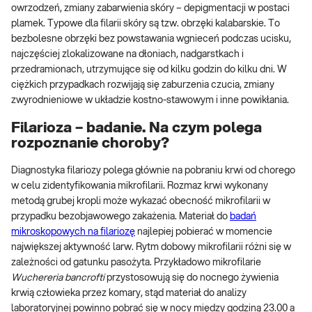
owrzodzeń, zmiany zabarwienia skóry – depigmentacji w postaci
plamek. Typowe dla filarii skóry są tzw. obrzęki kalabarskie. To
bezbolesne obrzęki bez powstawania wgnieceń podczas ucisku,
najczęściej zlokalizowane na dłoniach, nadgarstkach i
przedramionach, utrzymujące się od kilku godzin do kilku dni. W
ciężkich przypadkach rozwijają się zaburzenia czucia, zmiany
zwyrodnieniowe w układzie kostno-stawowym i inne powikłania.
Filarioza – badanie. Na czym polega
rozpoznanie choroby?
Diagnostyka filariozy polega głównie na pobraniu krwi od chorego
w celu zidentyfikowania mikrofilarii. Rozmaz krwi wykonany
metodą grubej kropli może wykazać obecność mikrofilarii w
przypadku bezobjawowego zakażenia. Materiał do
badań
mikroskopowych na filariozę
najlepiej pobierać w momencie
największej aktywność larw. Rytm dobowy mikrofilarii różni się w
zależności od gatunku pasożyta. Przykładowo mikrofilarie
Wuchereria bancrofti
przystosowują się do nocnego żywienia
krwią człowieka przez komary, stąd materiał do analizy
laboratoryjnej powinno pobrać się w nocy między godziną 23.00 a