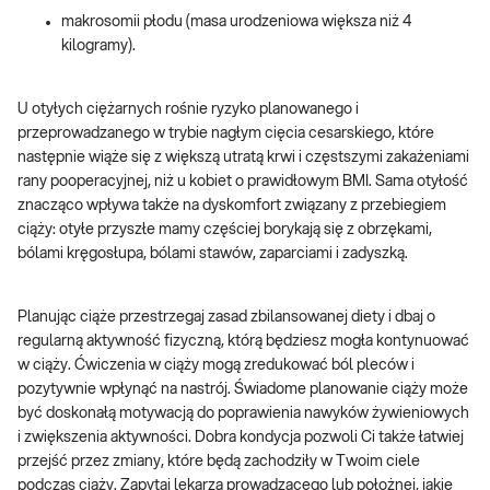
makrosomii płodu (masa urodzeniowa większa niż 4
kilogramy).
U otyłych ciężarnych rośnie ryzyko planowanego i
przeprowadzanego w trybie nagłym cięcia cesarskiego, które
następnie wiąże się z większą utratą krwi i częstszymi zakażeniami
rany pooperacyjnej, niż u kobiet o prawidłowym BMI. Sama otyłość
znacząco wpływa także na dyskomfort związany z przebiegiem
ciąży: otyłe przyszłe mamy częściej borykają się z obrzękami,
bólami kręgosłupa, bólami stawów, zaparciami i zadyszką.
Planując ciąże przestrzegaj zasad zbilansowanej diety i dbaj o
regularną aktywność fizyczną, którą będziesz mogła kontynuować
w ciąży. Ćwiczenia w ciąży mogą zredukować ból pleców i
pozytywnie wpłynąć na nastrój. Świadome planowanie ciąży może
być doskonałą motywacją do poprawienia nawyków żywieniowych
i zwiększenia aktywności. Dobra kondycja pozwoli Ci także łatwiej
przejść przez zmiany, które będą zachodziły w Twoim ciele
podczas ciąży. Zapytaj lekarza prowadzącego lub położnej, jakie