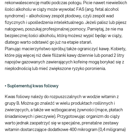
rekonwalescencję matki podczas połogu. Picie nawet niewielkich
ilości alkoholu w ciąży może wywołać FAS (ang. fetal alcohol
syndrome) – alkoholowy zespół płodowy, czyli zespół wad
fizycznych i upośledzenia intelektualnego. Jeżeli palisz lub pijesz
nałogowo, poszukaj profesjonalnej pomocy. Pamiętaj, że nie ma
bezpiecznej ilości alkoholu, którą możesz wypić będąc w ciąży,
dlatego warto odstawić go już na etapie starań.
Planując macierzyństwo spróbuj także ograniczyć kawę. Kobiety,
które piją więcej niż dwie filiżanki kawy dziennie lub ponad 2 litry
napojów gazowanych zawierających kofeinę mogą borykać się z
niepłodnością lub mieć zwiększone ryzyko poronienia.
• Suplementuj kwas foliowy
Kwas foliowy należy do rozpuszczalnych w wodzie witamin z
grupy B. Można go znaleźć w wielu produktach roślinnych i
zwierzęcych, a także we wzbogacanej żywności (mące, płatach
śniadaniowych i pieczywie). Przygotowując organizm do ciąży
warto jednak zaopatrzyć się w specjalne, prenatalne zestawy
witamin dostarczające dodatkowe 400 mikrogram (0,4 miligrama)