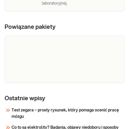
laboratoryjnej.
Powiązane pakiety
e-Pakiet dla
Dedykowany dla: Kobiet planujących ciążę
planujących
Ostatnie wpisy
Wskazany: → W przypadku podjęcia
decyzji o planowaniu ciąży w przeciągu
ciążę
Test zegara – prosty rysunek, który pomaga ocenić pracę
najbliższych miesięcy
mózgu
Sprawdź
Co to są elektrolity? Badania, objawy niedoboru i sposoby