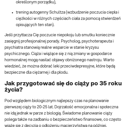
określonym porządku),
trening autogenny Schultza (wzbudzenie poczucia ciepła i
ciężkości w różnych częściach ciała za pomocą stwierdzeń
opisujących ten stan).
Jeśli przytłacza Cię poczucie niepokoju lub smutku koniecznie
zasięgnij profesjonalnej porady. Psycholog, psychoterapeuta i
psychiatra stanowią realne wsparcie w stanie kryzysu
psychicznego. Ciąża i wiążące się z nią zmiany w gospodarce
hormonalnej mogą nasilać objawy obniżonego nastroju. Warto
wiedzieć, że można dobrać leki przeciwdepresyjne, które będą
bezpieczne dla ciężarnej i dla płodu.
Jak przygotować się do ciąży po 35 roku
życia?
Pod względem biologicznym najlepszy czas na planowanie
pierwszej ciąży to 20-25 lat. Dojrzałość emocjonalna i społeczna
nie idą jednak w parze z biologią. Świadome planowanie ciąży
polega także na zadbaniu o bezpieczeństwo finansowe, co często
wiąże się z decyzją o odłożeniu macierzyństwa na później.