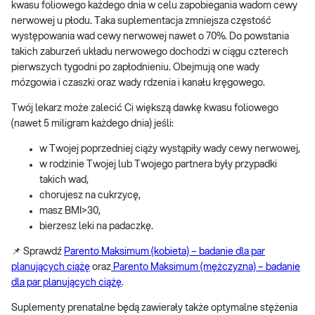
kwasu foliowego każdego dnia w celu zapobiegania wadom cewy
nerwowej u płodu. Taka suplementacja zmniejsza częstość
występowania wad cewy nerwowej nawet o 70%. Do powstania
takich zaburzeń układu nerwowego dochodzi w ciągu czterech
pierwszych tygodni po zapłodnieniu. Obejmują one wady
mózgowia i czaszki oraz wady rdzenia i kanału kręgowego.
Twój lekarz może zalecić Ci większą dawkę kwasu foliowego
(nawet 5 miligram każdego dnia) jeśli:
w Twojej poprzedniej ciąży wystąpiły wady cewy nerwowej,
w rodzinie Twojej lub Twojego partnera były przypadki
takich wad,
chorujesz na cukrzycę,
masz BMI>30,
bierzesz leki na padaczkę.
📌 Sprawdź
Parento Maksimum (kobieta) – badanie dla par
planujących ciążę
oraz
Parento Maksimum (mężczyzna) – badanie
dla par planujących ciążę
.
Suplementy prenatalne będą zawierały także optymalne stężenia