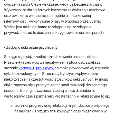
ćwiczenia są dla Ciebie wskazane, kiedy już będziesz w ciąży.
Wykazano, że dla ciężarnych korzystne są ćwiczenia aerobowe
oraz ćwiczenia wzmacniające mięśnie o umiarkowanej
intensywności, wykonywane 5 razy w tygodniu przez 30 min.
Ważne jest także delikatne rozciąganie np. rozciąganie
przywodzicieli ud to doskonałe przygotowanie ciała do porodu.
• Zadbaj o dobrostan psychiczny
Starając się o ciąże zadbaj o zredukowanie poziomu stresu.
Przewlekły stres wpływa negatywnie na płodność, zwiększa
stężenie
kortyzolu
i
prolaktyny
, co może powodować wystąpienie
cykli bezowulacyjnych. Stresujący tryb życia wpływa także
niekorzystnie na częstotliwość stosunków seksualnych. Planując
ciąże zapoznaj się z prostymi technikami relaksacji, świadomego
oddechu, treningu uważności. Zadbaj o czas dla siebie i o
wartościowy czas z partnerem. Proste techniki relaksacyjne to np.:
technika progresywnej relaksacji mięśni Jacobsona (polega
na napinaniu i rozluźnianiu kolejnych grup mięśniowych w