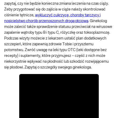
zapytaj, czy nie będzie konieczna zmiana leczenia na czas ciąży.
Żeby przygotować się do zajścia w ciąże należy skontrolować
ciśnienie tętnicze,
wykluczyć cukrzycę, choroby tarczycy i
nosicielstwo chorób przenoszonych drogą płciową
. Ginekolog
może zalecić także sprawdzenie statusu przeciwciał na wirusowe
zapalenie wątroby typu B i typu C, różyczkę oraz toksoplazmozę.
Podczas wizyty możecie z lekarzem ustalić plan dodatkowych
szczepień, które zapewnią zdrowie Tobie i przyszłemu
potomstwu. Zwróć uwagę na leki typu OTC (leki dostępne bez
recepty) i suplementy, które przyjmujesz – część z nich może
niekorzystnie wpływać na płodność lub szkodzić rozwijającemu
się płodowi. Zapytaj o szczegóły swojego ginekologa.