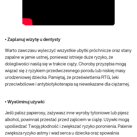
• Zaplanuj wizytę u dentysty
Warto zawczasu wyleczyć wszystkie ubytki próchnicze oraz stany
zapalne w jamie ustnej, ponieważ istnieje duże ryzyko, że
dolegliwości nasilą się w trakcie ciąży. Choroby przyzębia mogą
wiązać się z ryzykiem przedwczesnego porodu lub niskiej masy
urodzeniowej dziecka. Pamiętaj, że prześwietlenia RTG, leki
przeciwbólowe i antybiotykoterapia są niewskazane dla ciężarnej.
• Wyeliminuj używki
Jeśli palisz papierosy, zażywasz inne wyroby tytoniowe lub pijesz
alkohol, powinnaś przestać przed zajściem w ciążę. Używki mogą
upośledzać Twoją płodność i zwiększać ryzyko poronienia. Palenie
zwiększa ryzyko astmy i wad serca u dziecka oraz spowalnia