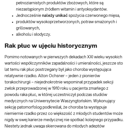
pełnoziarnistych produktów zbożowych, które są
niezastąpionym źródłem witamin i antyoksydantów.
Jednocześnie
należy unikać
spożycia czerwonego mięsa,
produktów wysokoprzetworzonych, potraw smażonych i
grillowanych,
alkoholu i słodyczy.
Rak płuc w ujęciu historycznym
Pomimo notowanych w pierwszych dekadach XXI wieku wysokich
wartości współczynników zapadalności i umieralności, jeszcze sto
lat temu rak płuc postrzegany był jako choroba występująca
relatywnie rzadko. Alton Ochsner – jeden z pionierów
torakochirurgii – niejednokrotnie wspominał przypadek sekcji
zwłok przeprowadzonej w 1910 roku u pacjenta zmarłego z
powodu raka płuc, w której uczestniczył podczas studiów
medycznych na Uniwersytecie Waszyngtońskim. Wykonujący
sekcję patomorfolog podkreślał, że choroba ta występuje
niemiernie rzadko przez co większość z młodych studentów może
nigdy w swej karierze medycznej nie spotkać kolejnego przypadku.
Niestety jednak uwaga skierowana do młodych adeptów