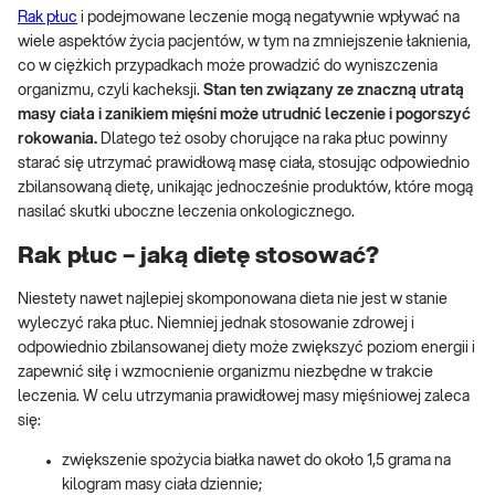
Rak płuc
i podejmowane leczenie mogą negatywnie wpływać na
wiele aspektów życia pacjentów, w tym na zmniejszenie łaknienia,
co w ciężkich przypadkach może prowadzić do wyniszczenia
organizmu, czyli kacheksji.
Stan ten związany ze znaczną utratą
masy ciała i zanikiem mięśni może utrudnić leczenie i pogorszyć
rokowania.
Dlatego też osoby chorujące na raka płuc powinny
starać się utrzymać prawidłową masę ciała, stosując odpowiednio
zbilansowaną dietę, unikając jednocześnie produktów, które mogą
nasilać skutki uboczne leczenia onkologicznego.
Rak płuc – jaką dietę stosować?
Niestety nawet najlepiej skomponowana dieta nie jest w stanie
wyleczyć raka płuc. Niemniej jednak stosowanie zdrowej i
odpowiednio zbilansowanej diety może zwiększyć poziom energii i
zapewnić siłę i wzmocnienie organizmu niezbędne w trakcie
leczenia. W celu utrzymania prawidłowej masy mięśniowej zaleca
się:
zwiększenie spożycia białka nawet do około 1,5 grama na
kilogram masy ciała dziennie;