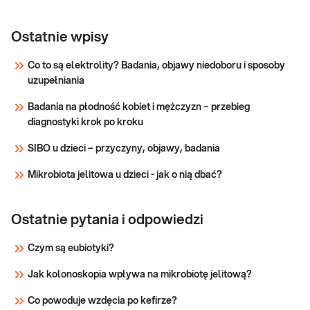
e-Pakiet
przed dietą -
Ostatnie wpisy
Dedykowany dla: Kobiet, Mężczyzn, Dzieci
kompleksowy
Uwaga! Jeżeli kupujesz badanie dla dziecka,
Co to są elektrolity? Badania, objawy niedoboru i sposoby
zrealizuj je w punkcie przyjaznym dzieciom
(badania do
uzupełniania
– sprawdź PUNKTY PRZYJAZNE
dietetyka)
DZIECIOM. Wskazany: → Przed wizytą u
Badania na płodność kobiet i mężczyzn – przebieg
dietetyka i rozpoczęciem diety → W celu
Sprawdź
diagnostyki krok po kroku
zdiagnozowania
SIBO u dzieci – przyczyny, objawy, badania
Mikrobiota jelitowa u dzieci - jak o nią dbać?
Ostatnie pytania i odpowiedzi
Czym są eubiotyki?
Jak kolonoskopia wpływa na mikrobiotę jelitową?
Co powoduje wzdęcia po kefirze?