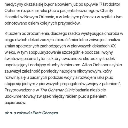
medycyny okazała się błędna bowiem już po upływie 17 lat doktor
Ochsner rozpoznał raka płuc u pacjenta leczonego w Charity
Hospital w Nowym Orleanie, a w kolejnym półroczu w szpitalu tym
odnotowano osiem kolejnych przypadków.
Kluczem od zrozumienia, dlaczego rzadko występująca choroba w
ciągu dwóch dekad zaczęła zbierać śmiertelne żniwo jest analiza
zmian społecznych zachodzących w pierwszych dekadach XX
wieku, w tym spopularyzowanie szczególnie podczas I wojny
światowej palenia tytoniu, który uważano za skuteczny środek
uspokajający i dodający otuchy żołnierzom. Alton Ochsner szybko
zauważył zależność pomiędzy nałogiem nikotynowym, który
rozwinął się u badanych podczas wojny a rozwojem raka płuc
stając się jednym z pierwszych propagatorów „wojny z paleniem”.
Przyprowadzone w
The Ochsner Clinic
badania niezbicie
udokumentowały związek między rakiem płuc a paleniem
papierosów.
dr n. o zdrowiu Piotr Choręza