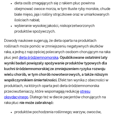
dieta osób zmagających się z rakiem płuc powinna
obejmować owoce morza, w tym tłuste ryby morskie, chude
białe mięso, jaja i rośliny strączkowe oraz w umiarkowanych
ilościach nabiał;
wybieranie wysokiej jakości, niskoprzetworzonych
produktów spożywczych.
Dowody naukowe sugerują, że dieta oparta na produktach
roślinach może pomóc w zmniejszeniu negatywnych skutków
raka, a jedną z najczęściej polecanych osobom chorującym na raka
płuc jest
dieta śródziemnomorska
.
Opublikowane ostatnimi laty
wyniki badań powiązały spożywanie produktów typowych dla
kuchni śródziemnomorskiej ze zmniejszeniem ryzyka rozwoju
wielu chorób, w tym chorób nowotworowych, a także niższym
współczynnikiem śmiertelności.
Efekt ten wynika z obecności w
produktach, na których oparta jest dieta śródziemnomorska
przeciwutleniaczy, które wspomagają redukcję
stresu
oksydacyjnego
. Dlatego też w diecie pacjentów chorujących na
raka płuc
nie może zabraknąć:
produktów pochodzenia roślinnego; warzyw, owoców,