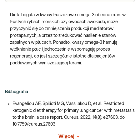
Dieta bogata w kwasy tłuszczowe omega-3 obecne m. in. w
tłustych rybach morskich czy owocach awokado, może
przyczynić się do zmniejszenia produkcji mediatorów
prozapalnych, a przez to zredukować nasilenie stanów
zapalnych w płucach. Ponadto, kwasy omega-3 hamują
włóknienie płuc i jednocześnie wspomagają proces
regeneracji, co jest szczególnie istotne dla pacjentów
poddawanych wyniszczającej terapii.
Bibliografia
Evangeliou AE, Spilioti MG, Vassilakou D, et al. Restricted
ketogenic diet therapy for primary lung cancer with metastasis
to the brain: a case report. Cureus. 2022; 14(8): e27603. doi:
10.7759/cureus.27603
Więcej