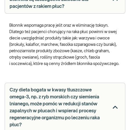
pacjentów z rakiem płuc?
Błonnik wspomaga pracę jelit oraz w eliminację toksyn.
Dlatego też pacjenci chorujący na raka płuc powinni w swej
diecie uwzględniać produkty takie jak: warzywa i owoce
(brokuły, kalafior, marchew, fasolka szparagowa czy buraki),
pełnoziarniste produkty zbożowe (kasze, chleb graham,
otręby owsiane), rośliny strączkowe (groch, fasola
i soczewica), które są cenny źródłem błonnika spożywczego.
Czy dieta bogata w kwasy tłuszczowe
omega-3, np. z ryb morskich czy siemienia
lnianego, może pomóc w redukcji stanów
zapalnych w płucach i wspierać procesy
regeneracyjne organizmu po leczeniu raka
płuc?