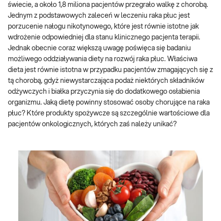
świecie, a około 1,8 miliona pacjentów przegrało walkę z chorobą.
Jednym z podstawowych zaleceń w leczeniu raka płuc jest
porzucenie nałogu nikotynowego, które jest równie istotne jak
wdrożenie odpowiedniej dla stanu klinicznego pacjenta terapii.
Jednak obecnie coraz większą uwagę poświęca się badaniu
możliwego oddziaływania diety na rozwój raka płuc. Właściwa
dieta jest równie istotna w przypadku pacjentów zmagających się z
tą chorobą, gdyż niewystarczająca podaż niektórych składników
odżywczych i białka przyczynia się do dodatkowego osłabienia
organizmu. Jaką dietę powinny stosować osoby chorujące na raka
płuc? Które produkty spożywcze są szczególnie wartościowe dla
pacjentów onkologicznych, których zaś należy unikać?