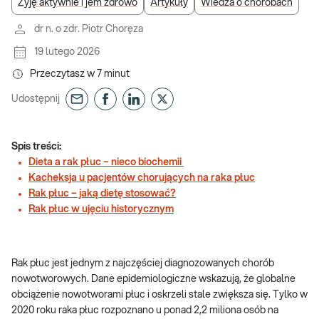
Żyję aktywnie i jem zdrowo
Artykuły
Wiedza o chorobach
dr n. o zdr. Piotr Choręza
19 lutego 2026
Przeczytasz w
7
minut
Udostępnij
Spis treści:
Dieta a rak płuc – nieco biochemii
Kacheksja u pacjentów chorujących na raka płuc
Rak płuc – jaką dietę stosować?
Rak płuc w ujęciu historycznym
Rak płuc jest jednym z najczęściej diagnozowanych chorób
nowotworowych. Dane epidemiologiczne wskazują, że globalne
obciążenie nowotworami płuc i oskrzeli stale zwiększa się. Tylko w
2020 roku raka płuc rozpoznano u ponad 2,2 miliona osób na