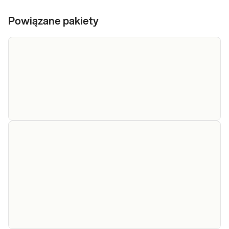
Powiązane pakiety
e-Pakiet dla
Dedykowany dla: Kobiet, Mężczyzn
każdego
Wskazany: → Profilaktycznie, do oceny stanu
zdrowia Jak się pobiera materiał do badania?
(maksimum)
Do wykonania pakietu badań niezbędna jest
próbka krwi.
Sprawdź