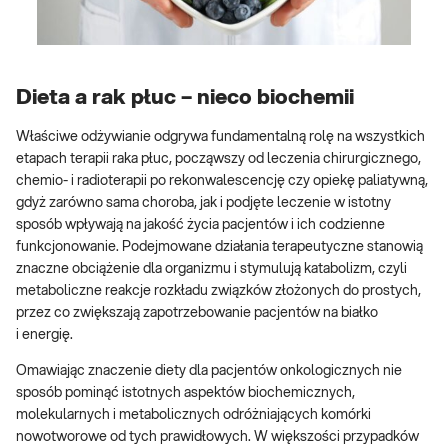
Dieta a rak płuc – nieco biochemii
Właściwe odżywianie odgrywa fundamentalną rolę na wszystkich
etapach terapii raka płuc, począwszy od leczenia chirurgicznego,
chemio- i radioterapii po rekonwalescencję czy opiekę paliatywną,
gdyż zarówno sama choroba, jak i podjęte leczenie w istotny
sposób wpływają na jakość życia pacjentów i ich codzienne
funkcjonowanie. Podejmowane działania terapeutyczne stanowią
znaczne obciążenie dla organizmu i stymulują katabolizm, czyli
metaboliczne reakcje rozkładu związków złożonych do prostych,
przez co zwiększają zapotrzebowanie pacjentów na białko
i energię.
Omawiając znaczenie diety dla pacjentów onkologicznych nie
sposób pominąć istotnych aspektów biochemicznych,
molekularnych i metabolicznych odróżniających komórki
nowotworowe od tych prawidłowych. W większości przypadków