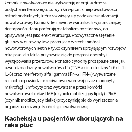
komórki nowotworowe nie wytwarzają energii w drodze
oddychania tlenowego, co wynika wprost z nieprawidłowości
mitochondrialnych, które rozwinęły się podczas transformacji
nowotworowej. Komórki te, nawet w warunkach wystarczającej
dostępności tlenu preferują metabolizm beztlenowy, co
opisywane jest jako efekt Warburga. Podwyższone stężenie
glukozy w surowicy krwi promujące wzrost komórek
nowotworowych jest nie tylko czynnikiem sprzyjającym rozwojowi
raka płuc, ale także przyczynia się do progresji choroby i
występowania przerzutów. Ponadto cytokiny prozapalne takie jak:
czynnik martwicy nowotworów alfa (TNF-α), interleukiny 1 i 6 (IL-1 i
IL-6) oraz interferony alfa i gamma (IFN-α i IFN-α) wytwarzane
ramach odpowiedzi przeciwnowotworowej przez monocyty,
makrofagi i limfocyty oraz wytwarzane przez komórki
nowotworowe białka: LMF (czynnik mobilizujący lipidy) i PMF
(czynnik mobilizujący białka) przyczyniają się do wyniszczenia
organizmu i rozwoju kacheksji nowotworowej.
Kacheksja u pacjentów chorujących na
raka płuc