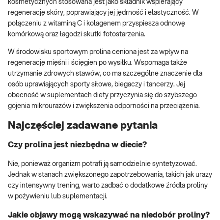
kosmetycznych stosowana jest jako składnik wspierający
regenerację skóry, poprawiający jej jędrność i elastyczność. W
połączeniu z witaminą C i kolagenem przyspiesza odnowę
komórkową oraz łagodzi skutki fotostarzenia.
W środowisku sportowym prolina ceniona jest za wpływ na
regenerację mięśni i ścięgien po wysiłku. Wspomaga także
utrzymanie zdrowych stawów, co ma szczególne znaczenie dla
osób uprawiających sporty siłowe, biegaczy i tancerzy. Jej
obecność w suplementach diety przyczynia się do szybszego
gojenia mikrourazów i zwiększenia odporności na przeciążenia.
Najczęściej zadawane pytania
Czy prolina jest niezbędna w diecie?
Nie, ponieważ organizm potrafi ją samodzielnie syntetyzować.
Jednak w stanach zwiększonego zapotrzebowania, takich jak urazy
czy intensywny trening, warto zadbać o dodatkowe źródła proliny
w pożywieniu lub suplementacji.
Jakie objawy mogą wskazywać na niedobór proliny?