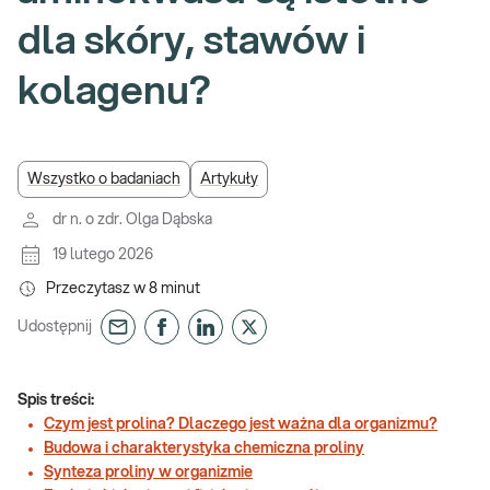
dla skóry, stawów i
kolagenu?
Wszystko o badaniach
Artykuły
dr n. o zdr. Olga Dąbska
19 lutego 2026
Przeczytasz w
8
minut
Udostępnij
Spis treści:
Czym jest prolina? Dlaczego jest ważna dla organizmu?
Budowa i charakterystyka chemiczna proliny
Synteza proliny w organizmie