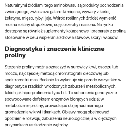
Naturalnymi źródłami tego aminokwasu są produkty pochodzenia
zwierzęcego, zwłaszcza galaretki mięsne, wywary z kości,
żelatyna, mięso, ryby i jaja. Wśród roślinnych źródeł wymienić
można rośliny strączkowe, soję, orzechy i nasiona. Na rynku
dostępne są również suplementy kolagenowe i preparaty z proliną,
stosowane w celu wspierania zdrowia stawów, skóry i włosów.
Diagnostyka i znaczenie kliniczne
proliny
Stężenie proliny można oznaczyć w surowicy krwi, osoczu lub
moczu, najczęściej metodą chromatografii cieczowej lub
spektrometrii mas. Badanie to wykonuje się przede wszystkim w
diagnostyce rzadkich wrodzonych zaburzeń metabolicznych,
takich jak hiperprolinemia typu I i II. To schorzenia genetyczne
spowodowane defektem enzymów biorących udział w
metabolizmie proliny, prowadzące do jej nadmiernego
gromadzenia w krwi i tkankach. Objawy mogą obejmować
opóźnienie rozwoju, zaburzenia neurologiczne, a w cięższych
przypadkach uszkodzenie wątroby.