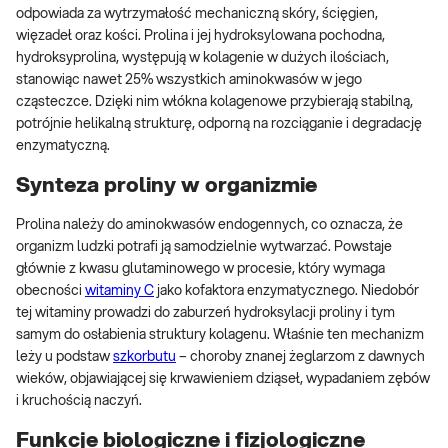
odpowiada za wytrzymałość mechaniczną skóry, ścięgien,
więzadeł oraz kości. Prolina i jej hydroksylowana pochodna,
hydroksyprolina, występują w kolagenie w dużych ilościach,
stanowiąc nawet 25% wszystkich aminokwasów w jego
cząsteczce. Dzięki nim włókna kolagenowe przybierają stabilną,
potrójnie helikalną strukturę, odporną na rozciąganie i degradację
enzymatyczną.
Synteza proliny w organizmie
Prolina należy do aminokwasów endogennych, co oznacza, że
organizm ludzki potrafi ją samodzielnie wytwarzać. Powstaje
głównie z kwasu glutaminowego w procesie, który wymaga
obecności
witaminy C
jako kofaktora enzymatycznego. Niedobór
tej witaminy prowadzi do zaburzeń hydroksylacji proliny i tym
samym do osłabienia struktury kolagenu. Właśnie ten mechanizm
leży u podstaw
szkorbutu
– choroby znanej żeglarzom z dawnych
wieków, objawiającej się krwawieniem dziąseł, wypadaniem zębów
i kruchością naczyń.
Funkcje biologiczne i fizjologiczne