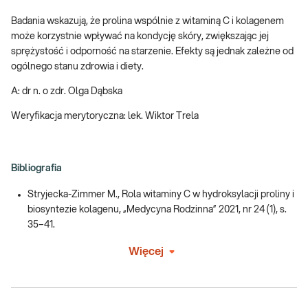
Badania wskazują, że prolina wspólnie z witaminą C i kolagenem
może korzystnie wpływać na kondycję skóry, zwiększając jej
sprężystość i odporność na starzenie. Efekty są jednak zależne od
ogólnego stanu zdrowia i diety.
A: dr n. o zdr. Olga Dąbska
Weryfikacja merytoryczna: lek. Wiktor Trela
Bibliografia
Stryjecka-Zimmer M., Rola witaminy C w hydroksylacji proliny i
biosyntezie kolagenu, „Medycyna Rodzinna” 2021, nr 24 (1), s.
35–41.
Więcej