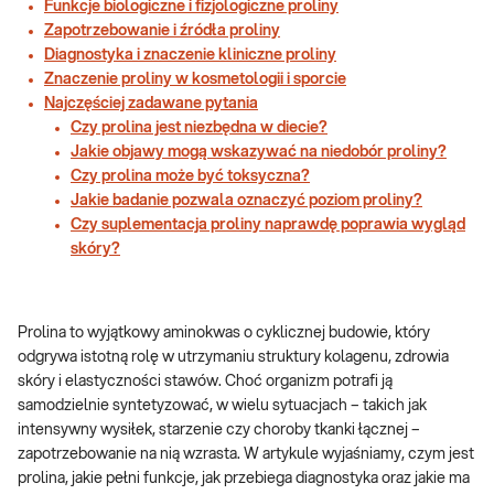
Funkcje biologiczne i fizjologiczne proliny
Zapotrzebowanie i źródła proliny
Diagnostyka i znaczenie kliniczne proliny
Znaczenie proliny w kosmetologii i sporcie
Najczęściej zadawane pytania
Czy prolina jest niezbędna w diecie?
Jakie objawy mogą wskazywać na niedobór proliny?
Czy prolina może być toksyczna?
Jakie badanie pozwala oznaczyć poziom proliny?
Czy suplementacja proliny naprawdę poprawia wygląd
skóry?
Prolina to wyjątkowy aminokwas o cyklicznej budowie, który
odgrywa istotną rolę w utrzymaniu struktury kolagenu, zdrowia
skóry i elastyczności stawów. Choć organizm potrafi ją
samodzielnie syntetyzować, w wielu sytuacjach – takich jak
intensywny wysiłek, starzenie czy choroby tkanki łącznej –
zapotrzebowanie na nią wzrasta. W artykule wyjaśniamy, czym jest
prolina, jakie pełni funkcje, jak przebiega diagnostyka oraz jakie ma