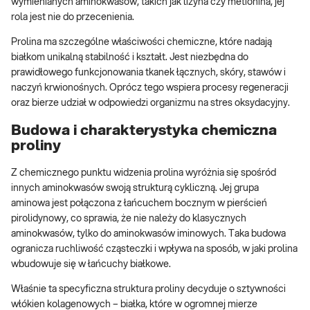
wymienianych aminokwasów, takich jak lizyna czy metionina, jej
rola jest nie do przecenienia.
Prolina ma szczególne właściwości chemiczne, które nadają
białkom unikalną stabilność i kształt. Jest niezbędna do
prawidłowego funkcjonowania tkanek łącznych, skóry, stawów i
naczyń krwionośnych. Oprócz tego wspiera procesy regeneracji
oraz bierze udział w odpowiedzi organizmu na stres oksydacyjny.
Budowa i charakterystyka chemiczna
proliny
Z chemicznego punktu widzenia prolina wyróżnia się spośród
innych aminokwasów swoją strukturą cykliczną. Jej grupa
aminowa jest połączona z łańcuchem bocznym w pierścień
pirolidynowy, co sprawia, że nie należy do klasycznych
aminokwasów, tylko do aminokwasów iminowych. Taka budowa
ogranicza ruchliwość cząsteczki i wpływa na sposób, w jaki prolina
wbudowuje się w łańcuchy białkowe.
Właśnie ta specyficzna struktura proliny decyduje o sztywności
włókien kolagenowych – białka, które w ogromnej mierze