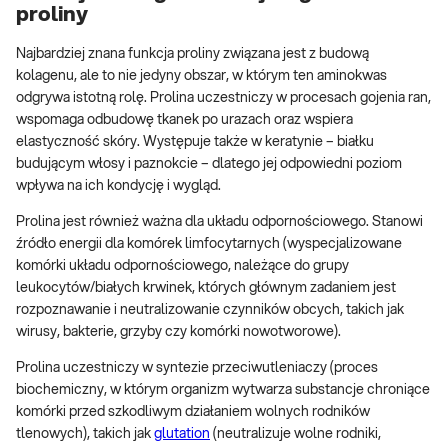
proliny
Najbardziej znana funkcja proliny związana jest z budową
kolagenu, ale to nie jedyny obszar, w którym ten aminokwas
odgrywa istotną rolę. Prolina uczestniczy w procesach gojenia ran,
wspomaga odbudowę tkanek po urazach oraz wspiera
elastyczność skóry. Występuje także w keratynie – białku
budującym włosy i paznokcie – dlatego jej odpowiedni poziom
wpływa na ich kondycję i wygląd.
Prolina jest również ważna dla układu odpornościowego. Stanowi
źródło energii dla komórek limfocytarnych (wyspecjalizowane
komórki układu odpornościowego, należące do grupy
leukocytów/białych krwinek, których głównym zadaniem jest
rozpoznawanie i neutralizowanie czynników obcych, takich jak
wirusy, bakterie, grzyby czy komórki nowotworowe).
Prolina uczestniczy w syntezie przeciwutleniaczy (proces
biochemiczny, w którym organizm wytwarza substancje chroniące
komórki przed szkodliwym działaniem wolnych rodników
tlenowych), takich jak
glutation
(neutralizuje wolne rodniki,