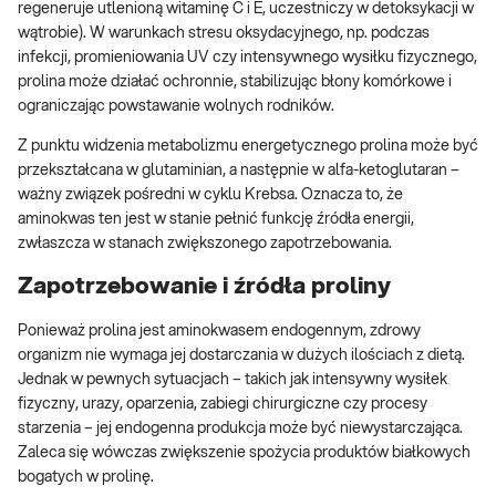
regeneruje utlenioną witaminę C i E, uczestniczy w detoksykacji w
wątrobie). W warunkach stresu oksydacyjnego, np. podczas
infekcji, promieniowania UV czy intensywnego wysiłku fizycznego,
prolina może działać ochronnie, stabilizując błony komórkowe i
ograniczając powstawanie wolnych rodników.
Z punktu widzenia metabolizmu energetycznego prolina może być
przekształcana w glutaminian, a następnie w alfa-ketoglutaran –
ważny związek pośredni w cyklu Krebsa. Oznacza to, że
aminokwas ten jest w stanie pełnić funkcję źródła energii,
zwłaszcza w stanach zwiększonego zapotrzebowania.
Zapotrzebowanie i źródła proliny
Ponieważ prolina jest aminokwasem endogennym, zdrowy
organizm nie wymaga jej dostarczania w dużych ilościach z dietą.
Jednak w pewnych sytuacjach – takich jak intensywny wysiłek
fizyczny, urazy, oparzenia, zabiegi chirurgiczne czy procesy
starzenia – jej endogenna produkcja może być niewystarczająca.
Zaleca się wówczas zwiększenie spożycia produktów białkowych
bogatych w prolinę.