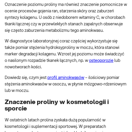
Oznaczenie poziomu proliny ma również znaczenie pomocnicze w
ocenie procesów gojenia ran, starzenia skóry oraz zaburzeń
syntezy kolagenu. U osób z niedoborem witaminy C, w chorobach
tkanki łącznej czy w przewlekłych stanach zapalnych obserwuje
się często zaburzenia metabolizmu tego aminokwasu.
W diagnostyce laboratoryjnej coraz częściej wykorzystuje się
także pomiar stężenia hydroksyproliny w moczu, która stanowi
marker degradacji kolagenu. Wzrost jej poziomu może świadczyć
o nasilonym rozpadzie tkanek łącznych, np. w
osteoporozie
lub
nowotworach kości.
Dowiedz się, czym jest
profil aminokwasów
– ilościowy pomiar
stężenia aminokwasów w osoczu, w płynie mózgowo-rdzeniowym
lub w moczu.
Znaczenie proliny w kosmetologii i
sporcie
W ostatnich latach prolina zyskała dużą popularność w
kosmetologii i suplementacji sportowej. W preparatach