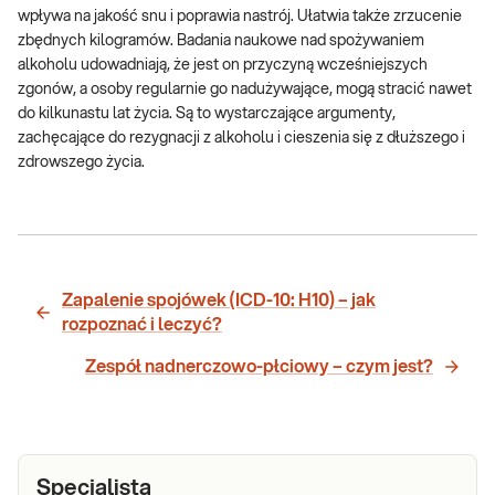
wpływa na jakość snu i poprawia nastrój. Ułatwia także zrzucenie
zbędnych kilogramów. Badania naukowe nad spożywaniem
alkoholu udowadniają, że jest on przyczyną wcześniejszych
zgonów, a osoby regularnie go nadużywające, mogą stracić nawet
do kilkunastu lat życia. Są to wystarczające argumenty,
zachęcające do rezygnacji z alkoholu i cieszenia się z dłuższego i
zdrowszego życia.
Zapalenie spojówek (ICD-10: H10) – jak
rozpoznać i leczyć?
Zespół nadnerczowo-płciowy – czym jest?
Specjalista