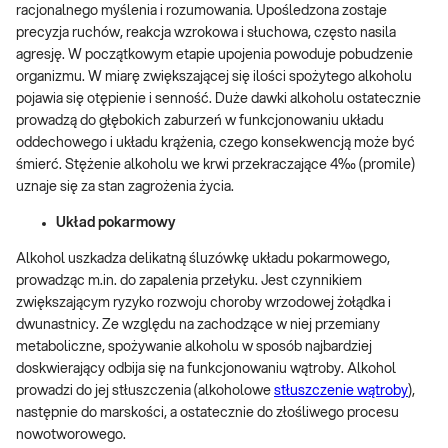
racjonalnego myślenia i rozumowania. Upośledzona zostaje
precyzja ruchów, reakcja wzrokowa i słuchowa, często nasila
agresję. W początkowym etapie upojenia powoduje pobudzenie
organizmu. W miarę zwiększającej się ilości spożytego alkoholu
pojawia się otępienie i senność. Duże dawki alkoholu ostatecznie
prowadzą do głębokich zaburzeń w funkcjonowaniu układu
oddechowego i układu krążenia, czego konsekwencją może być
śmierć. Stężenie alkoholu we krwi przekraczające 4‰ (promile)
uznaje się za stan zagrożenia życia.
Układ pokarmowy
Alkohol uszkadza delikatną śluzówkę układu pokarmowego,
prowadząc m.in. do zapalenia przełyku. Jest czynnikiem
zwiększającym ryzyko rozwoju choroby wrzodowej żołądka i
dwunastnicy. Ze względu na zachodzące w niej przemiany
metaboliczne, spożywanie alkoholu w sposób najbardziej
doskwierający odbija się na funkcjonowaniu wątroby. Alkohol
prowadzi do jej stłuszczenia (alkoholowe
stłuszczenie wątroby
),
następnie do marskości, a ostatecznie do złośliwego procesu
nowotworowego.