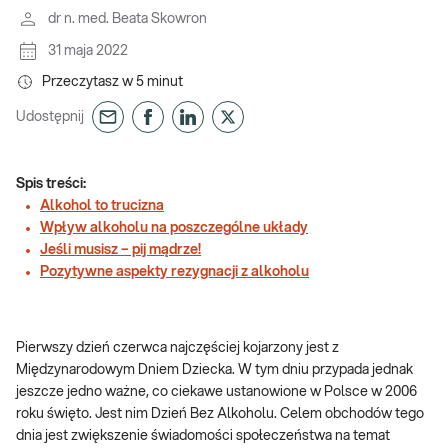
dr n. med. Beata Skowron
31 maja 2022
Przeczytasz w
5
minut
Udostępnij
Spis treści:
Alkohol to trucizna
Wpływ alkoholu na poszczególne układy
Jeśli musisz – pij mądrze!
Pozytywne aspekty rezygnacji z alkoholu
Pierwszy dzień czerwca najczęściej kojarzony jest z
Międzynarodowym Dniem Dziecka. W tym dniu przypada jednak
jeszcze jedno ważne, co ciekawe ustanowione w Polsce w 2006
roku święto. Jest nim Dzień Bez Alkoholu. Celem obchodów tego
dnia jest zwiększenie świadomości społeczeństwa na temat