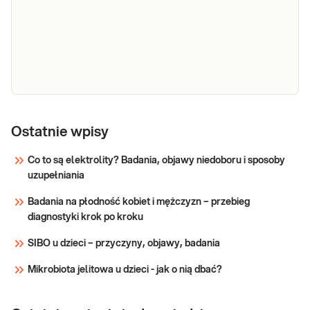
przydatne w diagnostyce chorób dróg
żółciowych i wątroby.
Sprawdź
Próby
Próby wątrobowe (ALT, AST, ALP, BIL). Próby
wątrobowe
Ostatnie wpisy
wątrobowe. Oznaczenie wartości parametrów
(ALT, AST,
wątroby (enzymów wątrobowych i bilirubiny)
Co to są elektrolity? Badania, objawy niedoboru i sposoby
ALP, BIL)
przydatne w diagnostyce chorób wątroby i
uzupełniania
dróg żółciowych.
Sprawdź
Badania na płodność kobiet i mężczyzn – przebieg
diagnostyki krok po kroku
SIBO u dzieci – przyczyny, objawy, badania
Mikrobiota jelitowa u dzieci - jak o nią dbać?