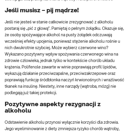
Jeśli musisz – pij mądrze!
Jeśli nie jesteś w stanie całkowicie zrezygnować z alkoholu
postaraj się „pić z głową”. Pamiętaj o pełnym żołądku. Okazuje się,
że osoby spożywające alkohol na pusty żołądek odczuwają
wcześniej efekty upojenia, ponieważ stężenie alkoholu rośnie u
nich dwukrotnie szybciej. Może wybierz czerwone wino?
Wykazano pozytywny wpływ spożywania czerwonego wina na
zdrowie człowieka, jednak tylko w kontekście chorób układu
krążenia. Polifenole zawarte w winie poprawiają profil lipidów,
wykazują działanie przeciwzapalne, przeciwzakrzepowe oraz
poprawiają funkcję śródbłonka naczyń krwionośnych i wrażliwość
tkanek na insulinę. Niestety, inne narządy (wątroba, mózg) nie
podlegają już takiej protekcji.
Pozytywne aspekty rezygnacji z
alkoholu
Odstawienie alkoholu przynosi wyłącznie korzyści dla zdrowia.
Jego wyeliminowanie z diety zmniejsza ryzyko chorób wątroby,