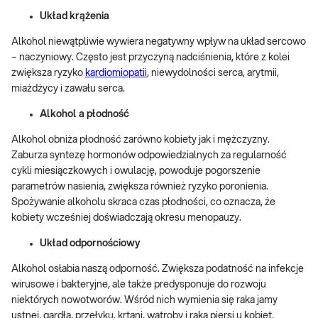
Układ krążenia
Alkohol niewątpliwie wywiera negatywny wpływ na układ sercowo
– naczyniowy. Często jest przyczyną nadciśnienia, które z kolei
zwiększa ryzyko
kardiomiopatii
, niewydolności serca, arytmii,
miażdżycy i zawału serca.
Alkohol a płodność
Alkohol obniża płodność zarówno kobiety jak i mężczyzny.
Zaburza syntezę hormonów odpowiedzialnych za regularność
cykli miesiączkowych i owulację, powoduje pogorszenie
parametrów nasienia, zwiększa również ryzyko poronienia.
Spożywanie alkoholu skraca czas płodności, co oznacza, że
kobiety wcześniej doświadczają okresu menopauzy.
Układ odpornościowy
Alkohol osłabia naszą odporność. Zwiększa podatność na infekcje
wirusowe i bakteryjne, ale także predysponuje do rozwoju
niektórych nowotworów. Wśród nich wymienia się raka jamy
ustnej, gardła, przełyku, krtani, wątroby i raka piersi u kobiet.