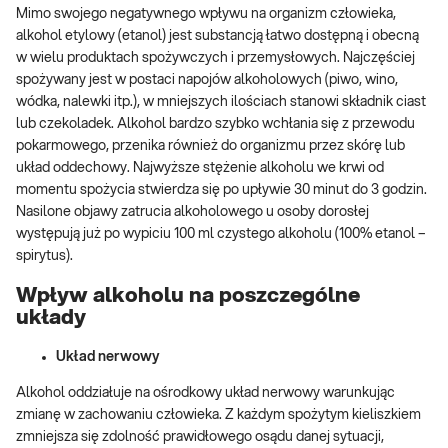
Mimo swojego negatywnego wpływu na organizm człowieka,
alkohol etylowy (etanol) jest substancją łatwo dostępną i obecną
w wielu produktach spożywczych i przemysłowych. Najczęściej
spożywany jest w postaci napojów alkoholowych (piwo, wino,
wódka, nalewki itp.), w mniejszych ilościach stanowi składnik ciast
lub czekoladek. Alkohol bardzo szybko wchłania się z przewodu
pokarmowego, przenika również do organizmu przez skórę lub
układ oddechowy. Najwyższe stężenie alkoholu we krwi od
momentu spożycia stwierdza się po upływie 30 minut do 3 godzin.
Nasilone objawy zatrucia alkoholowego u osoby dorosłej
występują już po wypiciu 100 ml czystego alkoholu (100% etanol –
spirytus).
Wpływ alkoholu na poszczególne
układy
Układ nerwowy
Alkohol oddziałuje na ośrodkowy układ nerwowy warunkując
zmianę w zachowaniu człowieka. Z każdym spożytym kieliszkiem
zmniejsza się zdolność prawidłowego osądu danej sytuacji,