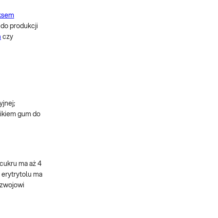
ksem
 do produkcji
h
czy
jnej;
nikiem gum do
 cukru ma aż 4
 erytrytolu ma
ozwojowi