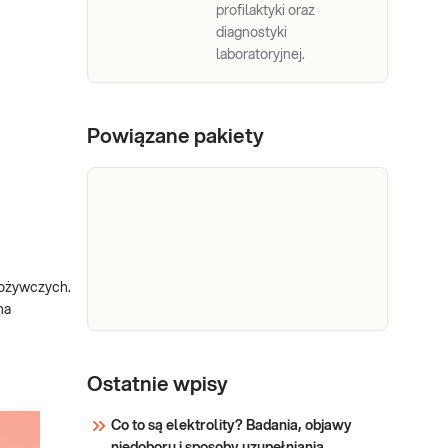
profilaktyki oraz
diagnostyki
laboratoryjnej.
Powiązane pakiety
pożywczych.
na
e-Pakiet dla
Dedykowany dla: Kobiet,
każdego
Ostatnie wpisy
Mężczyzn Wskazany: →
Profilaktycznie, do oceny
(maksimum)
Co to są elektrolity? Badania, objawy
stanu zdrowia Jak się