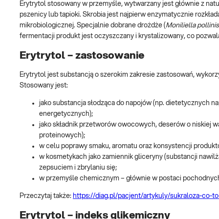
Erytrytol stosowany w przemyśle, wytwarzany jest głównie z natu
pszenicy lub tapioki. Skrobia jest najpierw enzymatycznie rozkła
mikrobiologicznej. Specjalnie dobrane drożdże (
Moniliella pollinis
fermentacji produkt jest oczyszczany i krystalizowany, co pozwal
Erytrytol – zastosowanie
Erytrytol jest substancją o szerokim zakresie zastosowań, wyk
Stosowany jest:
jako substancja słodząca do napojów (np. dietetycznych
energetycznych);
jako składnik przetworów owocowych, deserów o niskiej wa
proteinowych);
w celu poprawy smaku, aromatu oraz konsystencji produktó
w kosmetykach jako zamiennik gliceryny (substancji nawilża
zepsuciem i zbrylaniu się;
w przemyśle chemicznym – głównie w postaci pochodnych
Przeczytaj także:
https://diag.pl/pacjent/artykuly/sukraloza-co-t
Erytrytol – indeks glikemiczny