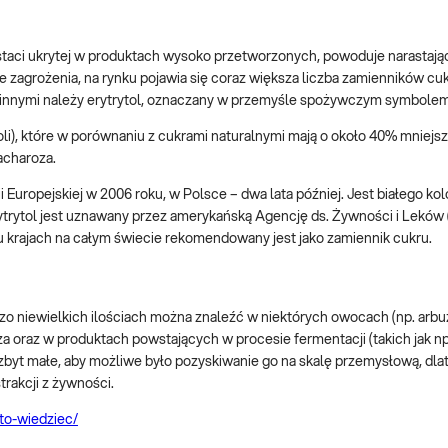
ostaci ukrytej w produktach wysoko przetworzonych, powoduje narastaj
 zagrożenia, na rynku pojawia się coraz większa liczba zamienników cuk
innymi należy erytrytol, oznaczany w przemyśle spożywczym symbole
ioli), które w porównaniu z cukrami naturalnymi mają o około 40% mniejs
acharoza.
i Europejskiej w 2006 roku, w Polsce – dwa lata później. Jest białego kol
ytrytol jest uznawany przez amerykańską Agencję ds. Żywności i Leków 
lu krajach na całym świecie rekomendowany jest jako zamiennik cukru.
dzo niewielkich ilościach można znaleźć w niektórych owocach (np. arbuz
oraz w produktach powstających w procesie fermentacji (takich jak np.
 zbyt małe, aby możliwe było pozyskiwanie go na skalę przemysłową, dla
trakcji z żywności.
rto-wiedziec/