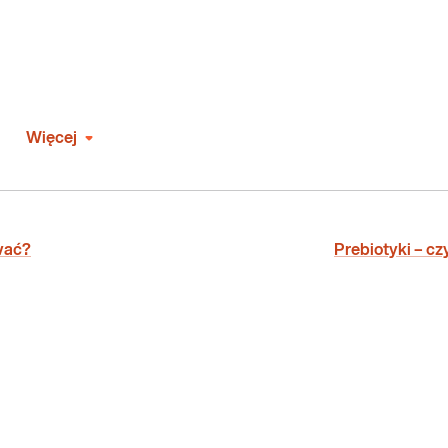
Więcej
ować?
Prebiotyki – c