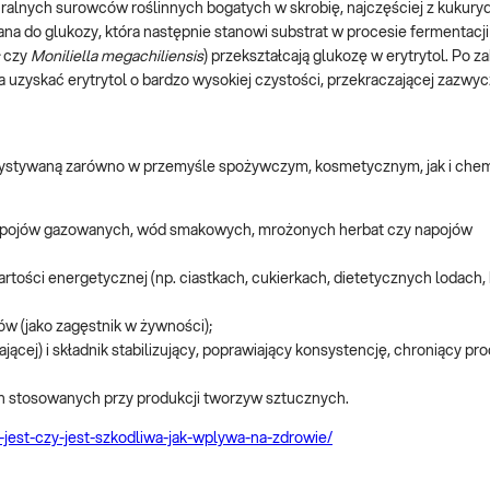
ralnych surowców roślinnych bogatych w skrobię, najczęściej z kukurydz
dana do glukozy, która następnie stanowi substrat w procesie fermentacji
czy
Moniliella megachiliensis
) przekształcają glukozę w erytrytol. Po 
a uzyskać erytrytol o bardzo wysokiej czystości, przekraczającej zazwyc
orzystywaną zarówno w przemyśle spożywczym, kosmetycznym, jak i che
 napojów gazowanych, wód smakowych, mrożonych herbat czy napojów
rtości energetycznej (np. ciastkach, cukierkach, dietetycznych lodach,
w (jako zagęstnik w żywności);
jącej) i składnik stabilizujący, poprawiający konsystencję, chroniący pr
 stosowanych przy produkcji tworzyw sztucznych.
o-jest-czy-jest-szkodliwa-jak-wplywa-na-zdrowie/