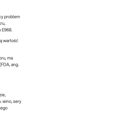
ący problem
ru,
m E968.
zą wartość
oru, ma
(FDA, ang.
ie,
 wino, sery
tego