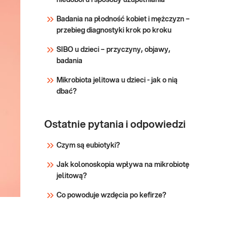
niedoboru i sposoby uzupełniania
pobiera materiał do
Sprawdź
badania? Do wykonania
Badania na płodność kobiet i mężczyzn –
pakietu badań niezbędna
przebieg diagnostyki krok po kroku
jest próbka krwi.
SIBO u dzieci – przyczyny, objawy,
badania
Mikrobiota jelitowa u dzieci - jak o nią
dbać?
Ostatnie pytania i odpowiedzi
Czym są eubiotyki?
Jak kolonoskopia wpływa na mikrobiotę
jelitową?
Co powoduje wzdęcia po kefirze?