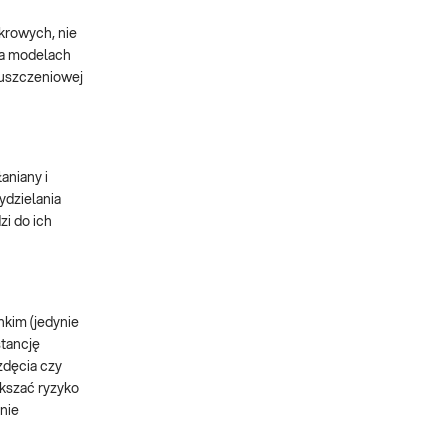
ukrowych, nie
na modelach
łuszczeniowej
aniany i
ydzielania
zi do ich
nkim (jedynie
stancję
zdęcia czy
kszać ryzyko
nie