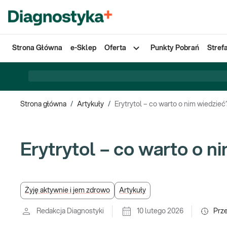
Strona Główna
e-Sklep
Oferta
Punkty Pobrań
Stref
Strona główna
/
Artykuły
/
Erytrytol – co warto o nim wiedzieć
Erytrytol – co warto o n
Żyję aktywnie i jem zdrowo
Artykuły
Redakcja Diagnostyki
10 lutego 2026
Prz