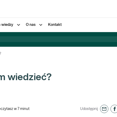
a wiedzy
O nas
Kontakt
?
im wiedzieć?
eczytasz w
7
minut
Udostępnij