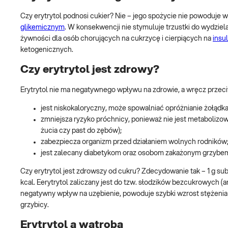
Czy erytrytol podnosi cukier? Nie – jego spożycie nie powoduje 
glikemicznym
. W konsekwencji nie stymuluje trzustki do wydziel
żywności dla osób chorujących na cukrzycę i cierpiących na
insu
ketogenicznych.
Czy erytrytol jest zdrowy?
Erytrytol nie ma negatywnego wpływu na zdrowie, a wręcz przeci
jest niskokaloryczny, może spowalniać opróżnianie żołądka
zmniejsza ryzyko próchnicy, ponieważ nie jest metabolizo
żucia czy past do zębów);
zabezpiecza organizm przed działaniem wolnych rodników
jest zalecany diabetykom oraz osobom zakażonym grzybem
Czy erytrytol jest zdrowszy od cukru? Zdecydowanie tak – 1 g subs
kcal. Eerytrytol zaliczany jest do tzw. słodzików bezcukrowych (
negatywny wpływ na uzębienie, powoduje szybki wzrost stężenia 
grzybicy.
Erytrytol a wątroba