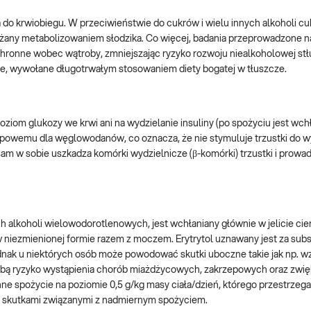
fia do krwiobiegu. W przeciwieństwie do cukrów i wielu innych alkoholi c
ciążany metabolizowaniem słodzika. Co więcej, badania przeprowadzone 
chronne wobec wątroby, zmniejszając ryzyko rozwoju niealkoholowej st
e, wywołane długotrwałym stosowaniem diety bogatej w tłuszcze.
ziom glukozy we krwi ani na wydzielanie insuliny (po spożyciu jest wchł
ypowemu dla węglowodanów, co oznacza, że nie stymuluje trzustki do w
sam w sobie uszkadza komórki wydzielnicze (β-komórki) trzustki i prowad
h alkoholi wielowodorotlenowych, jest wchłaniany głównie w jelicie cie
t w niezmienionej formie razem z moczem. Erytrytol uznawany jest za sub
ednak u niektórych osób może powodować skutki uboczne takie jak np. w
sobą ryzyko wystąpienia chorób miażdżycowych, zakrzepowych oraz zwię
ne spożycie na poziomie 0,5 g/kg masy ciała/dzień, którego przestrzega
i skutkami związanymi z nadmiernym spożyciem.