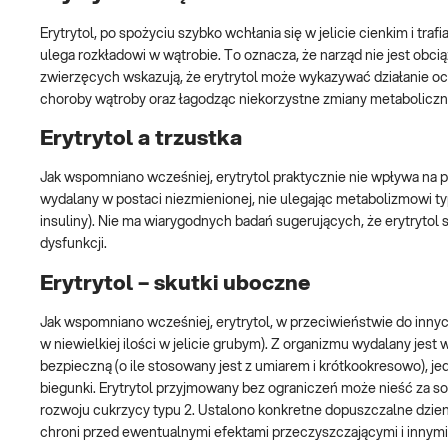
Erytrytol, po spożyciu szybko wchłania się w jelicie cienkim i tra
ulega rozkładowi w wątrobie. To oznacza, że narząd nie jest ob
zwierzęcych wskazują, że erytrytol może wykazywać działanie o
choroby wątroby oraz łagodząc niekorzystne zmiany metaboliczn
Erytrytol a trzustka
Jak wspomniano wcześniej, erytrytol praktycznie nie wpływa na po
wydalany w postaci niezmienionej, nie ulegając metabolizmowi t
insuliny). Nie ma wiarygodnych badań sugerujących, że erytrytol 
dysfunkcji.
Erytrytol – skutki uboczne
Jak wspomniano wcześniej, erytrytol, w przeciwieństwie do innyc
w niewielkiej ilości w jelicie grubym). Z organizmu wydalany jes
bezpieczną (o ile stosowany jest z umiarem i krótkookresowo), j
biegunki. Erytrytol przyjmowany bez ograniczeń może nieść za 
rozwoju cukrzycy typu 2. Ustalono konkretne dopuszczalne dzien
chroni przed ewentualnymi efektami przeczyszczającymi i innym