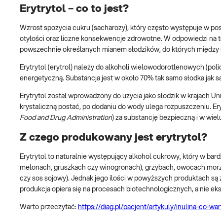
Erytrytol – co to jest?
Wzrost spożycia cukru (sacharozy), który często występuje w p
otyłości oraz liczne konsekwencje zdrowotne. W odpowiedzi na te
powszechnie określanych mianem słodzików, do których między 
Erytrytol (erytrol) należy do alkoholi wielowodorotlenowych (pol
energetyczną. Substancja jest w około 70% tak samo słodka jak s
Erytrytol został wprowadzony do użycia jako słodzik w krajach Uni
krystaliczną postać, po dodaniu do wody ulega rozpuszczeniu. Er
Food and Drug Administration
) za substancję bezpieczną i w wie
Z czego produkowany jest erytrytol?
Erytrytol to naturalnie występujący alkohol cukrowy, który w bar
melonach, gruszkach czy winogronach), grzybach, owocach morza 
czy sos sojowy). Jednak jego ilości w powyższych produktach są
produkcja opiera się na procesach biotechnologicznych, a nie eks
Warto przeczytać:
https://diag.pl/pacjent/artykuly/inulina-co-wa