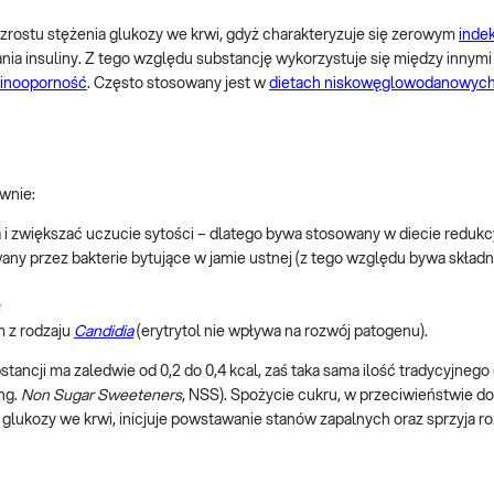
wzrostu stężenia glukozy we krwi, gdyż charakteryzuje się zerowym
inde
ania insuliny. Z tego względu substancję wykorzystuje się między innymi
linooporność
. Często stosowany jest w
dietach niskowęglowodanowyc
wnie:
 i zwiększać uczucie sytości – dlatego bywa stosowany w diecie redukcy
wany przez bakterie bytujące w jamie ustnej (z tego względu bywa skład
;
 z rodzaju
Candidia
(erytrytol nie wpływa na rozwój patogenu).
tancji ma zaledwie od 0,2 do 0,4 kcal, zaś taka sama ilość tradycyjnego
ang.
Non Sugar Sweeteners
, NSS). Spożycie cukru, w przeciwieństwie do
glukozy we krwi, inicjuje powstawanie stanów zapalnych oraz sprzyja r