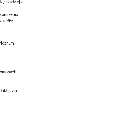
y, rzadziej z
zakończeniu
zaj 99%.
micznym.
 batonach
odukt przed