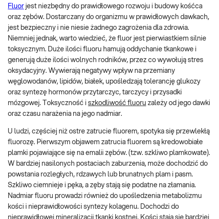
Fluor
jest niezbędny do prawidłowego rozwoju i budowy kośćca
oraz zębów. Dostarczany do organizmu w prawidłowych dawkach,
jest bezpieczny i nie niesie żadnego zagrożenia dla zdrowia.
Niemniej jednak, warto wiedzieć, że fluor jest pierwiastkiem silnie
toksycznym. Duże ilości fluoru hamują oddychanie tkankowe i
generują duże ilości wolnych rodników, przez co wywołują stres
oksydacyjny. Wywierają negatywy wpływ na przemiany
węglowodanów, lipidów, białek, upośledzają tolerancję glukozy
oraz syntezę hormonów przytarczyc, tarczycy i przysadki
mózgowej. Toksyczność i
szkodliwość fluoru
zależy od jego dawki
oraz czasu narażenia na jego nadmiar.
U ludzi, częściej niż ostre zatrucie fluorem, spotyka się przewlekłą
fluorozę. Pierwszym objawem zatrucia fluorem są kredowobiałe
plamki pojawiające się na emalii zębów. (tzw. szkliwo plamkowate).
W bardziej nasilonych postaciach zaburzenia, może dochodzić do
powstania rozległych, rdzawych lub brunatnych plam i pasm.
Szkliwo ciemnieje i pęka, a zęby stają się podatne na złamania.
Nadmiar fluoru prowadzi również do upośledzenia metabolizmu
kości i nieprawidłowości syntezy kolagenu. Dochodzi do
nieprawidłowej mineralizacji tkanki kostnej. Kości stają się bardziej