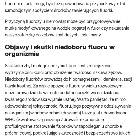
fluorem u ludzi mogą być też spowodowane przypadkowym lub
samobójczym spożyciem środków zawierających fluorki.
Przyczyną fluorozy u niemowląt może być przygotowywanie
mleka modyfikowanego na wodzie bogatej w fluor czy nakładanie
na szczoteczkę do zębów zbyt dużych ilości pasty.
Objawy i skutki niedoboru fluoru w
organizmie
Skutkiem zbyt małego spożycia fluoru jest zmniejszenie
wytrzymałości kości oraz obniżenie twardości szkliwa zębów.
Niedobory fluorków prowadzą do hipomagnezemii i demineralizacji
tkanki kostnej. Za niskie spożycie fluoru w wieku rozwojowym
może prowadzić do wzrostu podatności szkliwa na działanie
kwaśnego środowiska w jamie ustnej. Warto pamiętać, że mimo
udowodnionej toksyczności fluoru, jego pozytywne oddziaływanie
na organizm (w odpowiednich dawkach) także jest udowodnione.
WHO (Światowa Organizacja Zdrowia) rekomenduje
profilaktyczne stosowanie fluorków w zapobieganiu chorobie
próchnicowej, podkreślając skuteczność i bezpieczeństwo takich