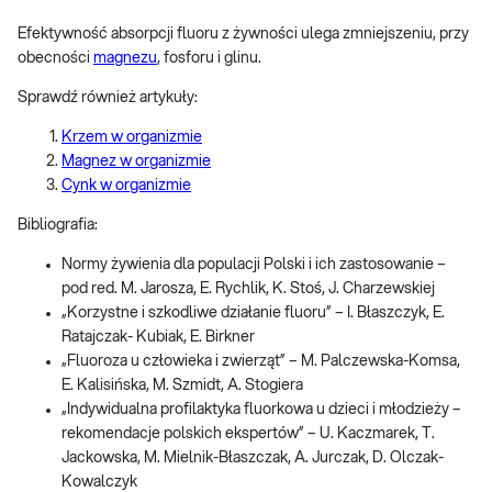
Efektywność absorpcji fluoru z żywności ulega zmniejszeniu, przy
obecności
magnezu
, fosforu i glinu.
Sprawdź również artykuły:
Krzem w organizmie
Magnez w organizmie
Cynk w organizmie
Bibliografia:
Normy żywienia dla populacji Polski i ich zastosowanie –
pod red. M. Jarosza, E. Rychlik, K. Stoś, J. Charzewskiej
„Korzystne i szkodliwe działanie fluoru” – I. Błaszczyk, E.
Ratajczak- Kubiak, E. Birkner
„Fluoroza u człowieka i zwierząt” – M. Palczewska-Komsa,
E. Kalisińska, M. Szmidt, A. Stogiera
„Indywidualna profilaktyka fluorkowa u dzieci i młodzieży –
rekomendacje polskich ekspertów” – U. Kaczmarek, T.
Jackowska, M. Mielnik-Błaszczak, A. Jurczak, D. Olczak-
Kowalczyk