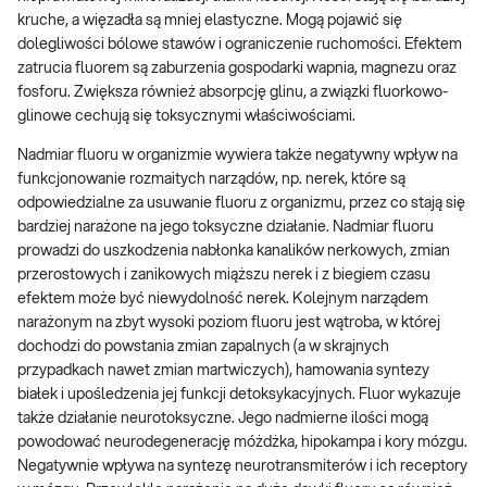
kruche, a więzadła są mniej elastyczne. Mogą pojawić się
dolegliwości bólowe stawów i ograniczenie ruchomości. Efektem
zatrucia fluorem są zaburzenia gospodarki wapnia, magnezu oraz
fosforu. Zwiększa również absorpcję glinu, a związki fluorkowo-
glinowe cechują się toksycznymi właściwościami.
Nadmiar fluoru w organizmie wywiera także negatywny wpływ na
funkcjonowanie rozmaitych narządów, np. nerek, które są
odpowiedzialne za usuwanie fluoru z organizmu, przez co stają się
bardziej narażone na jego toksyczne działanie. Nadmiar fluoru
prowadzi do uszkodzenia nabłonka kanalików nerkowych, zmian
przerostowych i zanikowych miąższu nerek i z biegiem czasu
efektem może być niewydolność nerek. Kolejnym narządem
narażonym na zbyt wysoki poziom fluoru jest wątroba, w której
dochodzi do powstania zmian zapalnych (a w skrajnych
przypadkach nawet zmian martwiczych), hamowania syntezy
białek i upośledzenia jej funkcji detoksykacyjnych. Fluor wykazuje
także działanie neurotoksyczne. Jego nadmierne ilości mogą
powodować neurodegenerację móżdżka, hipokampa i kory mózgu.
Negatywnie wpływa na syntezę neurotransmiterów i ich receptory