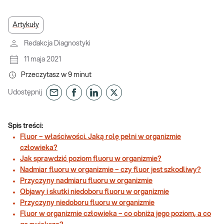
Artykuły
Redakcja Diagnostyki
11 maja 2021
Przeczytasz w
9
minut
Udostępnij
Spis treści:
Fluor – właściwości. Jaką rolę pełni w organizmie
człowieka?
Jak sprawdzić poziom fluoru w organizmie?
Nadmiar fluoru w organizmie – czy fluor jest szkodliwy?
Przyczyny nadmiaru fluoru w organizmie
Objawy i skutki niedoboru fluoru w organizmie
Przyczyny niedoboru fluoru w organizmie
Fluor w organizmie człowieka – co obniża jego poziom, a co