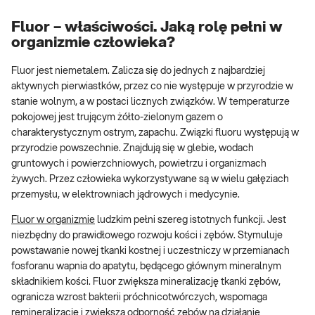
Fluor – właściwości. Jaką rolę pełni w
organizmie człowieka?
Fluor jest niemetalem. Zalicza się do jednych z najbardziej
aktywnych pierwiastków, przez co nie występuje w przyrodzie w
stanie wolnym, a w postaci licznych związków. W temperaturze
pokojowej jest trującym żółto-zielonym gazem o
charakterystycznym ostrym, zapachu. Związki fluoru występują w
przyrodzie powszechnie. Znajdują się w glebie, wodach
gruntowych i powierzchniowych, powietrzu i organizmach
żywych. Przez człowieka wykorzystywane są w wielu gałęziach
przemysłu, w elektrowniach jądrowych i medycynie.
Fluor w organizmie
ludzkim pełni szereg istotnych funkcji. Jest
niezbędny do prawidłowego rozwoju kości i zębów. Stymuluje
powstawanie nowej tkanki kostnej i uczestniczy w przemianach
fosforanu wapnia do apatytu, będącego głównym mineralnym
składnikiem kości. Fluor zwiększa mineralizację tkanki zębów,
ogranicza wzrost bakterii próchnicotwórczych, wspomaga
remineralizację i zwiększa odporność zębów na działanie