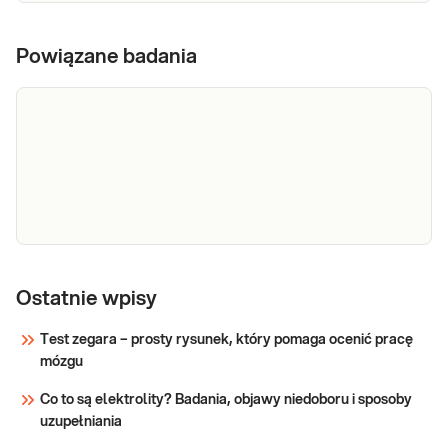
Powiązane badania
Fluor
Fluor. Oznaczanie fluoru (F) w surowicy krwi,
stosowane głównie do monitorowania
Ostatnie wpisy
stężenia fluoru w okresie stosowania
preparatów z fluorem w profilaktyce chorób
Test zegara – prosty rysunek, który pomaga ocenić pracę
zębów.
mózgu
Sprawdź
Co to są elektrolity? Badania, objawy niedoboru i sposoby
uzupełniania