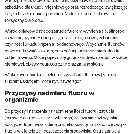
w mózgu. Przewlekłe narażenie na duże dawki fluoru są również
szkodliwe dla układu mięśniowego oraz rozrodczego, zwiększając
ryzyko bezpłodności i poronień. Nadmiar fluoru jest również
toksyczny dla płodu.
Wśród objawów ostrego zatrucia fluorem wymienia się: ślinotok,
łzawienie, wymioty i biegunkę, drżenie mięśniowe, zaburzenie
czynności układu krążenia i oddechowego. Wdychanie fluorków
może skutkować kaszlem, dusznością i uszkodzeniem układu
oddechowego. Może pojawić się gorączka, dreszcze, ból w klatce
piersiowej, objawy neurologiczne oraz zmiany skórne.
W skrajnych, bardzo ciężkich przypadkach fluorozy (zatrucia
fluorem), skutkiem może być nawet zgon.
Przyczyny nadmiaru fluoru w
organizmie
Do przyczyn narażenia na nadmierne ilości fluoru i zatrucia
(zarówno ostrego jak i przewlekłego) zalicza się zbyt wysokie
spożycie fluoru wraz z dietą oraz ekspozycję na szkodliwe związki
fluoru w efekcie zanieczyszczenia środowiska. Ostre zatrucia