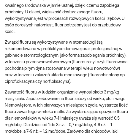
kwaśnego środowiska w jamie ustnej, dzięki czemu zapobiega
próchnicy. U dzieci, większość dostarczanego fluoru,
wykorzystywana jest w procesach rozwojowych kości i zębów. U
osób dorosłych natomiast, fluor potrzebny jest do przebudowy
kości.
Związki fluoru są wykorzystywane w stomatologii (są
rekomendowane w profilaktyce domowej oraz profesjonalnej w
gabinecie stomatologicznym, jako forma zapobiegania próchnicy),
w leczeniu przeciwnowotworowym (fluorouracyl czyli fluorowana
pochodna pirymidyna stosowana w terapii wielu nowotworów)
oraz w leczeniu zakażeń układu moczowego (fluorochinolony np.
ciprofloksacyna czy norfloksacyna).
Zawartość fluoru w ludzkim organizmie wynosi około 3 mg/kg
masy ciała. Zapotrzebowanie na fluor zależy od wieku, płci i wagi.
Niemowlętom, w ich pierwszych miesiącach życia, wystarcza ilość
fluoru zawartego w mleku matki. Za wystarczające spożycie fluoru
dla niemowlaków w wieku 7-11 miesięcy uważa się wartość 0,5
mg/dobę. Dla dzieci od 1 do 3 r.ż. – 0,7 mg/dobę, 4-6 r.ż. – 1
mg/dobę, a 7-9 r.ż. – 1,2 mg/dobę. Zarówno dla chłopców, jak i