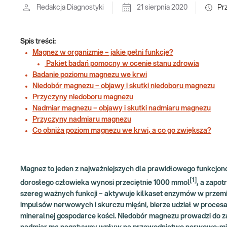
Redakcja Diagnostyki
21 sierpnia 2020
Pr
Spis treści:
Magnez w organizmie – jakie pełni funkcje?
Pakiet badań pomocny w ocenie stanu zdrowia
Badanie poziomu magnezu we krwi
Niedobór magnezu – objawy i skutki niedoboru magnezu
Przyczyny niedoboru magnezu
Nadmiar magnezu – objawy i skutki nadmiaru magnezu
Przyczyny nadmiaru magnezu
Co obniża poziom magnezu we krwi, a co go zwiększa?
Magnez to jeden z najważniejszych dla prawidłowego funkcjo
[1]
dorosłego człowieka wynosi przeciętnie 1000 mmol
, a zapo
szereg ważnych funkcji – aktywuje kilkaset enzymów w prze
impulsów nerwowych i skurczu mięśni, bierze udział w procesach
mineralnej gospodarce kości. Niedobór magnezu prowadzi do