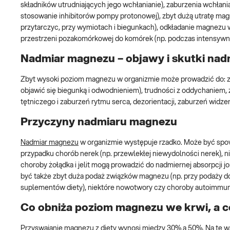
składników utrudniających jego wchłanianie), zaburzenia wchłania
stosowanie inhibitorów pompy protonowej), zbyt dużą utratę mag
przytarczyc, przy wymiotach i biegunkach), odkładanie magnezu 
przestrzeni pozakomórkowej do komórek (np. podczas intensywnej
Nadmiar magnezu – objawy i skutki na
Zbyt wysoki poziom magnezu w organizmie może prowadzić do: z
objawić się biegunką i odwodnieniem), trudności z oddychaniem, z
tętniczego i zaburzeń rytmu serca, dezorientacji, zaburzeń widz
Przyczyny nadmiaru magnezu
Nadmiar magnezu
w organizmie występuje rzadko. Może być spo
przypadku chorób nerek (np. przewlekłej niewydolności nerek), n
choroby żołądka i jelit mogą prowadzić do nadmiernej absorpc
być także zbyt duża podaż związków magnezu (np. przy podaży d
suplementów diety), niektóre nowotwory czy choroby autoimmun
Co obniża poziom magnezu we krwi, a c
Przyswajanie magnezu z diety wynosi między 30% a 50%. Na tę w