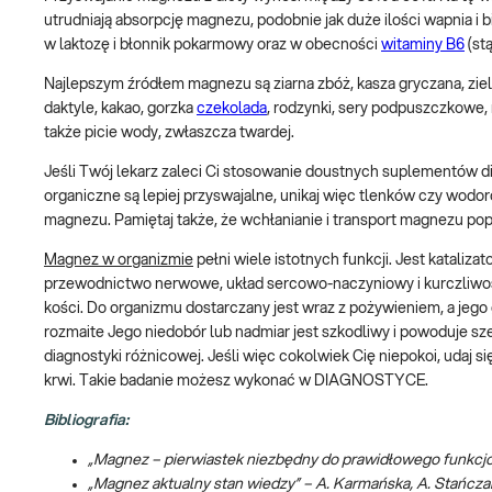
utrudniają absorpcję magnezu, podobnie jak duże ilości wapnia i
w laktozę i błonnik pokarmowy oraz w obecności
witaminy B6
(st
Najlepszym źródłem magnezu są ziarna zbóż, kasza gryczana, zielon
daktyle, kakao, gorzka
czekolada
, rodzynki, sery podpuszczkowe, 
także picie wody, zwłaszcza twardej.
Jeśli Twój lekarz zaleci Ci stosowanie doustnych suplementów 
organiczne są lepiej przyswajalne, unikaj więc tlenków czy wodo
magnezu. Pamiętaj także, że wchłanianie i transport magnezu popr
Magnez w organizmie
pełni wiele istotnych funkcji. Jest katal
przewodnictwo nerwowe, układ sercowo-naczyniowy i kurczliwoś
kości. Do organizmu dostarczany jest wraz z pożywieniem, a jeg
rozmaite Jego niedobór lub nadmiar jest szkodliwy i powoduje 
diagnostyki różnicowej. Jeśli więc cokolwiek Cię niepokoi, udaj
krwi. Takie badanie możesz wykonać w DIAGNOSTYCE.
Bibliografia:
„Magnez – pierwiastek niezbędny do prawidłowego funkcj
„Magnez aktualny stan wiedzy” – A. Karmańska, A. Stańcza