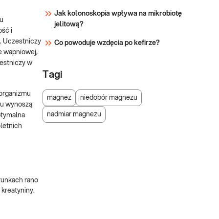
Jak kolonoskopia wpływa na mikrobiotę
ku
jelitową?
ść i
i. Uczestniczy
Co powoduje wzdęcia po kefirze?
ce wapniowej,
zestniczy w
Tagi
 organizmu
magnez
niedobór magnezu
ezu wynoszą
nadmiar magnezu
ptymalna
oletnich
arunkach rano
 kreatyniny.