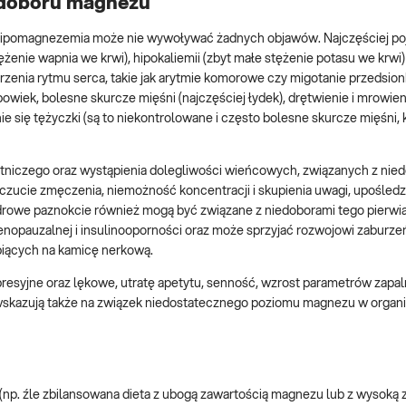
iedoboru magnezu
 hipomagnezemia może nie wywoływać żadnych objawów. Najczęściej poj
żenie wapnia we krwi), hipokaliemii (zbyt małe stężenie potasu we krwi) 
urzenia rytmu serca, takie jak arytmie komorowe czy migotanie przedsi
owiek, bolesne skurcze mięśni (najczęściej łydek), drętwienie i mrowie
ie się tężyczki (są to niekontrolowane i często bolesne skurcze mięśni,
tniczego oraz wystąpienia dolegliwości wieńcowych, związanych z nie
czucie zmęczenia, niemożność koncentracji i skupienia uwagi, upośledz
rowe paznokcie również mogą być związane z niedoborami tego pierwia
nopauzalnej i insulinooporności oraz może sprzyjać rozwojowi zaburze
piących na kamicę nerkową.
presyjne oraz lękowe, utratę apetytu, senność, wzrost parametrów zapal
wskazują także na związek niedostatecznego poziomu magnezu w organi
(np. źle zbilansowana dieta z ubogą zawartością magnezu lub z wysoką 