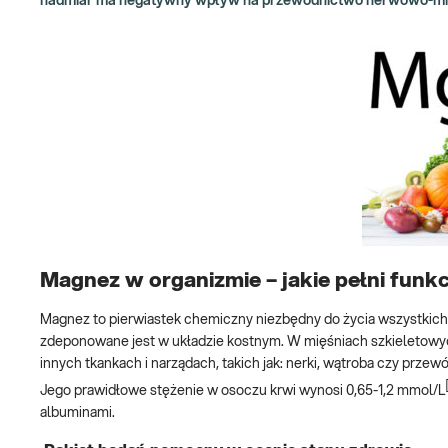
nadmiar ma negatywny wpływ na przewodnictwo nerwowo-mi
Magnez w organizmie – jakie pełni funk
Magnez to pierwiastek chemiczny niezbędny do życia wszystkic
zdeponowane jest w układzie kostnym. W mięśniach szkieletowych
innych tkankach i narządach, takich jak: nerki, wątroba czy pr
Jego prawidłowe stężenie w osoczu krwi wynosi 0,65-1,2 mmol/L
albuminami.