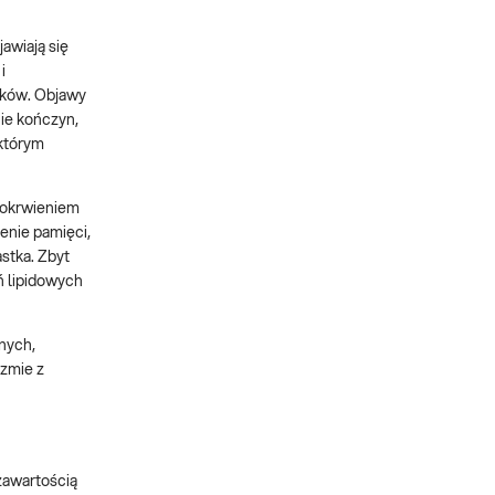
awiają się
i
onków. Objawy
nie kończyn,
 którym
dokrwieniem
enie pamięci,
stka. Zbyt
ń lipidowych
nych,
zmie z
zawartością