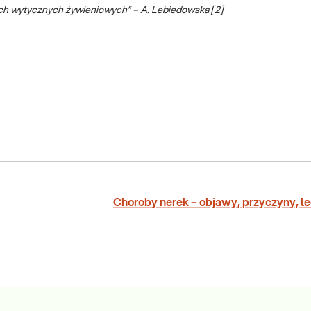
ch wytycznych żywieniowych” – A. Lebiedowska [2]
Choroby nerek – objawy, przyczyny, l