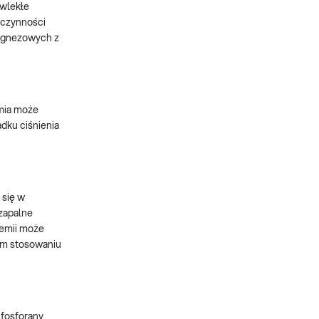
ewlekłe
dczynności
magnezowych z
emia może
adku ciśnienia
 się w
 zapalne
zemii może
łym stosowaniu
 fosforany