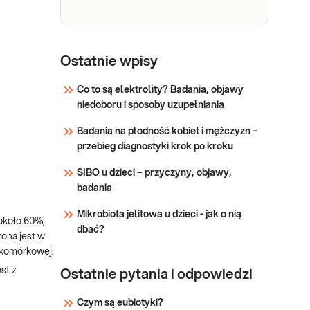
monitorowaniu terapii
diuretykami i lekami
nefrotoksycznymi,
Morfologia
Morfologia krwi pełna (5-diff)
niewydolności nerek i żywienia
Podstawowe badanie krwi
krwi
Ostatnie wpisy
pozajelitowego.
oceniające liczbę i wygląd
krwinek: czerwonych, białych
Co to są elektrolity? Badania, objawy
(w 5 frakcjach) oraz płytek
niedoboru i sposoby uzupełniania
Sprawdź
krwi. Pomaga w wykrywaniu
Badania na płodność kobiet i mężczyzn –
infekcji, stanów zapalnych,
przebieg diagnostyki krok po kroku
niedokrwistości i innych
zaburzeń. Stosowane w
SIBO u dzieci – przyczyny, objawy,
diagnosty
badania
Mikrobiota jelitowa u dzieci - jak o nią
około 60%,
dbać?
zona jest w
rzkomórkowej.
st z
Ostatnie pytania i odpowiedzi
Czym są eubiotyki?