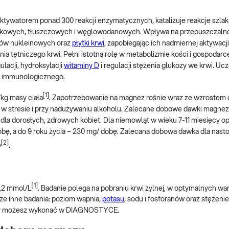
 aktywatorem ponad 300 reakcji enzymatycznych, katalizuje reakcje szla
łkowych, tłuszczowych i węglowodanowych. Wpływa na przepuszczalno
asów nukleinowych oraz
płytki krwi
, zapobiegając ich nadmiernej aktywacj
ia tętniczego krwi. Pełni istotną rolę w metabolizmie kości i gospodar
ulacji, hydroksylacji
witaminy D
i regulacji stężenia glukozy we krwi. Uc
u immunologicznego.
[1]
kg masy ciała
. Zapotrzebowanie na magnez rośnie wraz ze wzrostem
m, w stresie i przy nadużywaniu alkoholu. Zalecane dobowe dawki magn
la dorosłych, zdrowych kobiet. Dla niemowląt w wieku 7-11 miesięcy o
dobę, a do 9 roku życia – 230 mg/ dobę. Zalecana dobowa dawka dla nast
[2]
ę
.
[1]
1,2 mmol/L
. Badanie polega na pobraniu krwi żylnej, w optymalnych w
że inne badania: poziom wapnia,
potasu
, sodu i fosforanów oraz stężenie
niny możesz wykonać w DIAGNOSTYCE.