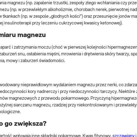
nia magnezu (np. zapalenie trzustki, zespoły złego wchłaniania czy prz
nezu (np. w przewlekłym alkoholizmie, chorobach nerek, pierwotnej na
w tkankach (np. w zespole „głodnych kości”) oraz przesunięcie jonów 
 insulinoterapii przy leczeniu cukrzycowej kwasicy ketonowej).
dmiaru magnezu
aparć i zatrzymania moczu (choć w pierwszej kolejności hipermagnez
aburzeń snu, osłabienia mięśni, mrowienia i drętwienia skóry twarzy, sp
enia, mowy i zaburzeń świadomości.
wodowany nieprawidłowym wydalaniem magnezu przez nerki, co zdarza
iedoczynności kory nadnerczy i przy niedoczynności tarczycy. Niektóre
ji jonów magnezowych z przewodu pokarmowego. Przyczyną hipermagne
ożylnej siarczanu magnezu, rzadziej przy niekontrolowanym i przewlek
ologiczne.
o go zwiększa?
artość wpływają inne składniki pokarmowe. Kwas fitynowy,
szczawiany
i