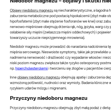
Niedobór magnezu – objawy i skutki n
Objawy niedoboru magnezu
są niecharakterystyczne, a łagodna
zaburzenia metaboliczne pod postacią hipokalcemii (zbyt małe stę
hipofosfatemii (zbyt małe stężenie fosforanów we krwi) oraz zab
nerwowo-mięśniowe obejmują drżenia rąk, nóg, języka, warg czy p
osłabienie siły mięśni (zwłaszcza mięśni oddechowych) i pojawien
towarzyszy uczucie nieprzyjemnego mrowienia).
Niedobór magnezu może prowadzić do narastania nadciśnienia tę
mięśnia sercowego. Nieswoiste symptomy, takie jak przewlekłe u
nadmierna nerwowość i drażliwość czy wypadanie włosów i niezd
niski poziom magnezu zwiększa także ryzyko osteoporozy postme
np.
hipercholesterolemii
i tworzeniu się złogów u pacjentów cier
Inne
objawy niedoboru magnezu
obejmują: apatię i zaburzenia de
wzmożoną potliwość, nudności oraz wymioty. Badania kliniczne 
ryzykiem udarów mózgu i migrenami.
Przyczyny niedoboru magnezu
Przyczyny niedoboru magnezu obejmują: zbyt małą podaż z dietą 