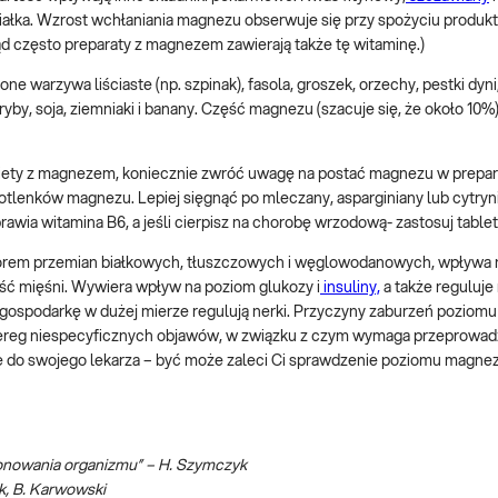
 białka. Wzrost wchłaniania magnezu obserwuje się przy spożyciu produ
ąd często preparaty z magnezem zawierają także tę witaminę.)
e warzywa liściaste (np. szpinak), fasola, groszek, orzechy, pestki dyni
ryby, soja, ziemniaki i banany. Część magnezu (szacuje się, że około 10
diety z magnezem, koniecznie zwróć uwagę na postać magnezu w prepara
rotlenków magnezu. Lepiej sięgnąć po mleczany, asparginiany lub cytryn
awia witamina B6, a jeśli cierpisz na chorobę wrzodową- zastosuj tablet
izatorem przemian białkowych, tłuszczowych i węglowodanowych, wpływa 
ć mięśni. Wywiera wpływ na poziom glukozy i
insuliny,
a także reguluj
o gospodarkę w dużej mierze regulują nerki. Przyczyny zaburzeń poziom
szereg niespecyficznych objawów, w związku z czym wymaga przeprowad
 się do swojego lekarza – być może zaleci Ci sprawdzenie poziomu magn
onowania organizmu” – H. Szymczyk
k, B. Karwowski