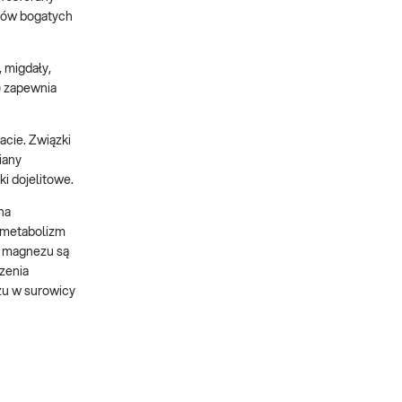
któw bogatych
, migdały,
%) zapewnia
cie. Związki
iany
ki dojelitowe.
na
e metabolizm
u magnezu są
zenia
ezu w surowicy