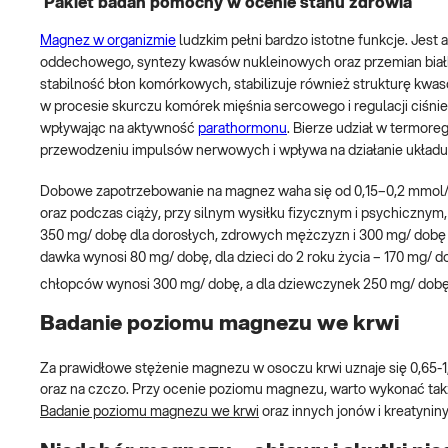
Pakiet badań pomocny w ocenie stanu zdrowia
Magnez w organizmie
ludzkim pełni bardzo istotne funkcje. Jest
oddechowego, syntezy kwasów nukleinowych oraz przemian bia
stabilność błon komórkowych, stabilizuje również strukturę kw
w procesie skurczu komórek mięśnia sercowego i regulacji ciśnien
wpływając na aktywność
parathormonu
. Bierze udział w termoreg
przewodzeniu impulsów nerwowych i wpływa na działanie układ
Dobowe zapotrzebowanie na magnez waha się od 0,15–0,2 mmol/
oraz podczas ciąży, przy silnym wysiłku fizycznym i psychiczny
350 mg/ dobę dla dorosłych, zdrowych mężczyzn i 300 mg/ dobę d
dawka wynosi 80 mg/ dobę, dla dzieci do 2 roku życia – 170 mg/ 
chłopców wynosi 300 mg/ dobę, a dla dziewczynek 250 mg/ dob
Badanie poziomu magnezu we krwi
Za prawidłowe stężenie magnezu w osoczu krwi uznaje się 0,65-
oraz na czczo. Przy ocenie poziomu magnezu, warto wykonać tak
Badanie poziomu magnezu we krwi
oraz innych jonów i kreaty