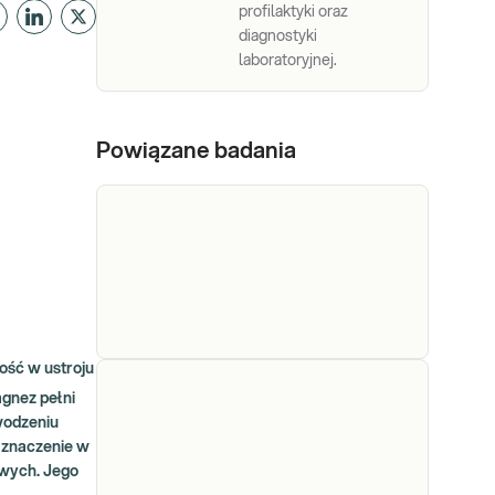
profilaktyki oraz
diagnostyki
laboratoryjnej.
Powiązane badania
ość w ustroju
Magnez
Magnez. Pomiar stężenia
agnez pełni
magnezu w surowicy. Badanie
wodzeniu
przydatne w diagnostyce
e znaczenie w
zaburzeń nerwowo-mięśniowych
owych. Jego
i zaburzeń rytmu serca, w
Sprawdź