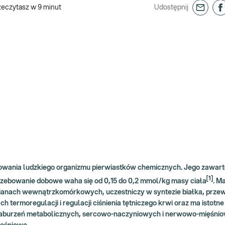
zeczytasz w
9
minut
Udostępnij
nowania ludzkiego organizmu pierwiastków chemicznych. Jego zawart
[1]
trzebowanie dobowe waha się od 0,15 do 0,2 mmol/kg masy ciała
. M
mianach wewnątrzkomórkowych, uczestniczy w syntezie białka, prze
 termoregulacji i regulacji ciśnienia tętniczego krwi oraz ma istotn
 zaburzeń metabolicznych, sercowo-naczyniowych i nerwowo-mięśni